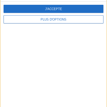
J'ACCEPTE
PLUS D'OPTIONS
DERNIÈRES VIDÉO
La charcuterie, est-ce
vraiment raisonnable
?
Décryptage des aliments
Peut-on remplacer la
viande par des
féculents ?
Consultation
diététique du
05/08/2026
Webinaires en direct