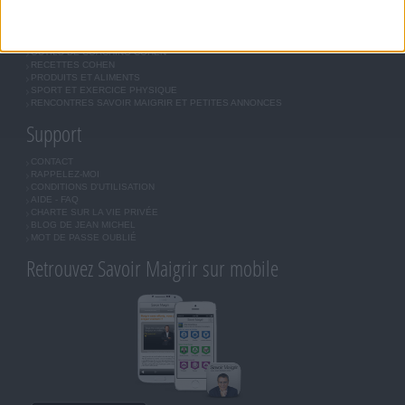
JE COMMENCE MON RÉGIME COHEN
MORAL, MOTIVATION ET RÉGIME SAVOIR MAIGRIR
QUESTIONS SUR LE RÉGIME SAVOIR MAIGRIR
OUTILS DE COACHING COHEN
RECETTES COHEN
PRODUITS ET ALIMENTS
SPORT ET EXERCICE PHYSIQUE
RENCONTRES SAVOIR MAIGRIR ET PETITES ANNONCES
Support
CONTACT
RAPPELEZ-MOI
CONDITIONS D'UTILISATION
AIDE - FAQ
CHARTE SUR LA VIE PRIVÉE
BLOG DE JEAN MICHEL
MOT DE PASSE OUBLIÉ
Retrouvez Savoir Maigrir sur mobile