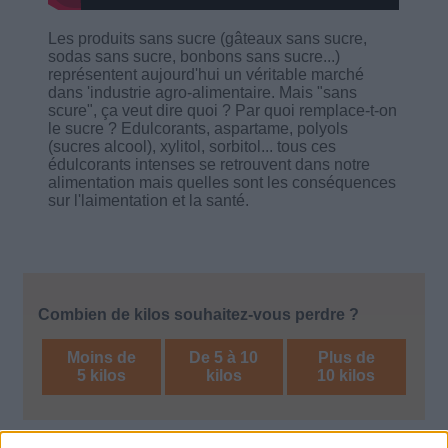
Les produits sans sucre (gâteaux sans sucre,
sodas sans sucre, bonbons sans sucre...)
représentent aujourd'hui un véritable marché
dans 'industrie agro-alimentaire. Mais "sans
scure", ça veut dire quoi ? Par quoi remplace-t-on
le sucre ? Edulcorants, aspartame, polyols
(sucres alcool), xylitol, sorbitol... tous ces
édulcorants intenses se retrouvent dans notre
alimentation mais quelles sont les conséquences
sur l'laimentation et la santé.
Combien de kilos souhaitez-vous perdre ?
Moins de
De 5 à 10
Plus de
5 kilos
kilos
10 kilos