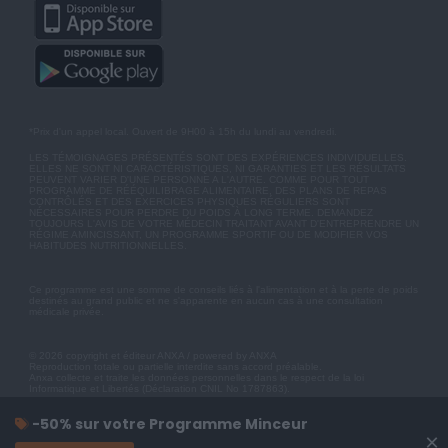
*Prix d'un appel local. Ouvert de 9H00 à 15h du lundi au vendredi.
LES TÉMOIGNAGES PRÉSENTÉS SONT DES EXPÉRIENCES INDIVIDUELLES.
ELLES NE SONT NI CARACTÉRISTIQUES, NI GARANTIES ET LES RÉSULTATS
PEUVENT VARIER D'UNE PERSONNE A L'AUTRE. COMME POUR TOUT
PROGRAMME DE RÉÉQUILIBRAGE ALIMENTAIRE, DES PLANS DE REPAS
CONTRÔLÉS ET DES EXERCICES PHYSIQUES RÉGULIERS SONT
NÉCESSAIRES POUR PERDRE DU POIDS À LONG TERME. DEMANDEZ
TOUJOURS L'AVIS DE VOTRE MÉDECIN TRAITANT AVANT D'ENTREPRENDRE UN
RÉGIME AMINCISSANT, UN PROGRAMME SPORTIF OU DE MODIFIER VOS
HABITUDES NUTRITIONNELLES.
Ce programme est une somme de conseils liés à l'alimentation et à la perte de poids
destinés au grand public et ne s'apparente en aucun cas à une consultation
médicale privée.
© 2026 copyright et éditeur ANXA / powered by ANXA
Reproduction totale ou partielle interdite sans accord préalable.
Anxa collecte et traite les données personnelles dans le respect de la loi
Informatique et Libertés (Déclaration CNIL No 1787863).
-50% sur votre Programme Minceur
×