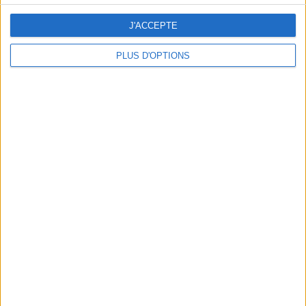
J'ACCEPTE
PLUS D'OPTIONS
DERNIÈRES VIDÉO
La charcuterie, est-ce
vraiment raisonnable
?
Décryptage des aliments
Peut-on remplacer la
viande par des
féculents ?
Consultation
diététique du
05/08/2026
Webinaires en direct