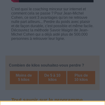
C'est quoi le coaching minceur sur internet et
comment cela se passe ? Pour Jean-Michel
Cohen, ce sont 3 avantages qu'on ne retrouve
nulle part ailleurs... Perdre du poids avec plaisir
et de façon durable, c'est possible et même facile.
Découvrez la méthode Savoir Maigrir de Jean-
Michel Cohen qui a déjà aidé plus de 500.000
personnes à retrouver leur ligne.
Combien de kilos souhaitez-vous perdre ?
Moins de
De 5 à 10
Plus de
5 kilos
kilos
10 kilos
Tout savoir sur le programme