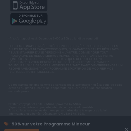
*Prix d'un appel local. Ouvert de 9H00 à 15h du lundi au vendredi.
LES TÉMOIGNAGES PRÉSENTÉS SONT DES EXPÉRIENCES INDIVIDUELLES.
ELLES NE SONT NI CARACTÉRISTIQUES, NI GARANTIES ET LES RÉSULTATS
PEUVENT VARIER D'UNE PERSONNE A L'AUTRE. COMME POUR TOUT
PROGRAMME DE RÉÉQUILIBRAGE ALIMENTAIRE, DES PLANS DE REPAS
CONTRÔLÉS ET DES EXERCICES PHYSIQUES RÉGULIERS SONT
NÉCESSAIRES POUR PERDRE DU POIDS À LONG TERME. DEMANDEZ
TOUJOURS L'AVIS DE VOTRE MÉDECIN TRAITANT AVANT D'ENTREPRENDRE UN
RÉGIME AMINCISSANT, UN PROGRAMME SPORTIF OU DE MODIFIER VOS
HABITUDES NUTRITIONNELLES.
Ce programme est une somme de conseils liés à l'alimentation et à la perte de poids
destinés au grand public et ne s'apparente en aucun cas à une consultation
médicale privée.
© 2026 copyright et éditeur ANXA / powered by ANXA
Reproduction totale ou partielle interdite sans accord préalable.
Anxa collecte et traite les données personnelles dans le respect de la loi
Informatique et Libertés (Déclaration CNIL No 1787863).
-50% sur votre Programme Minceur
×