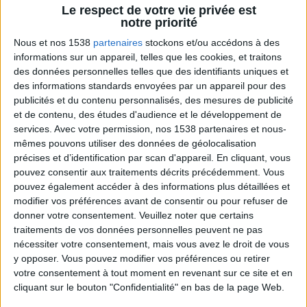
Voir tout
Le respect de votre vie privée est
Découvrez tout ce qu'il faut savoir sur
notre priorité
la méthode Savoir Maigrir disponible en ligne
depuis 2007.
Nous et nos 1538
partenaires
stockons et/ou accédons à des
informations sur un appareil, telles que les cookies, et traitons
des données personnelles telles que des identifiants uniques et
des informations standards envoyées par un appareil pour des
publicités et du contenu personnalisés, des mesures de publicité
et de contenu, des études d'audience et le développement de
services.
Avec votre permission, nos 1538 partenaires et nous-
mêmes pouvons utiliser des données de géolocalisation
précises et d’identification par scan d'appareil. En cliquant, vous
pouvez consentir aux traitements décrits précédemment. Vous
pouvez également accéder à des informations plus détaillées et
L'Accompagnement VIP, c'est quoi exactement
?
modifier vos préférences avant de consentir ou pour refuser de
donner votre consentement.
Veuillez noter que certains
traitements de vos données personnelles peuvent ne pas
nécessiter votre consentement, mais vous avez le droit de vous
y opposer. Vous pouvez modifier vos préférences ou retirer
votre consentement à tout moment en revenant sur ce site et en
cliquant sur le bouton "Confidentialité" en bas de la page Web.