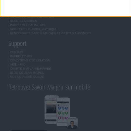
JE COMMENCE MON RÉGIME COHEN
MORAL, MOTIVATION ET RÉGIME SAVOIR MAIGRIR
QUESTIONS SUR LE RÉGIME SAVOIR MAIGRIR
OUTILS DE COACHING COHEN
RECETTES COHEN
PRODUITS ET ALIMENTS
SPORT ET EXERCICE PHYSIQUE
RENCONTRES SAVOIR MAIGRIR ET PETITES ANNONCES
Support
CONTACT
RAPPELEZ-MOI
CONDITIONS D'UTILISATION
AIDE - FAQ
CHARTE SUR LA VIE PRIVÉE
BLOG DE JEAN MICHEL
MOT DE PASSE OUBLIÉ
Retrouvez Savoir Maigrir sur mobile