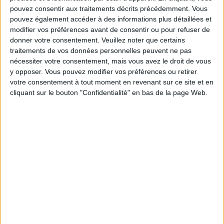
pouvez consentir aux traitements décrits précédemment. Vous
Service-client & Motivation
Voir tout
pouvez également accéder à des informations plus détaillées et
modifier vos préférences avant de consentir ou pour refuser de
Les équipes du Service-client et de la
donner votre consentement.
Veuillez noter que certains
Communauté Savoir Maigrir vous aident
traitements de vos données personnelles peuvent ne pas
chaque semaine à vous rapprocher
nécessiter votre consentement, mais vous avez le droit de vous
sereinement de votre objectif minceur.
y opposer. Vous pouvez modifier vos préférences ou retirer
votre consentement à tout moment en revenant sur ce site et en
cliquant sur le bouton "Confidentialité" en bas de la page Web.
Votre bilan minceur
(env. 2
min)
un homme
Je suis
une femme
cm
Je mesure
kg
Je pèse