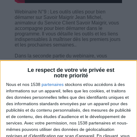
Webinaire N°9 : Les outils utiles pour bien
démarrer sur Savoir Maigrir Jean Michel,
animateur du Service Client Savoir Maigrir, vous
accompagne pour bien démarrer dans le
programme. Il vous détaille les outils et les liens
indispensables à maîtriser dès les premiers jours
et les prochaines semaines..
Dans la seconde partie du webinaire, vous
entendrez notre spécialiste répondre aux
questions des utilisateurs.
Le respect de votre vie privée est
notre priorité
Nous et nos 1538
partenaires
stockons et/ou accédons à des
informations sur un appareil, telles que les cookies, et traitons
des données personnelles telles que des identifiants uniques et
Combien de kilos souhaitez-vous perdre ?
des informations standards envoyées par un appareil pour des
publicités et du contenu personnalisés, des mesures de publicité
Moins de
De 5 à 10
Plus de
et de contenu, des études d'audience et le développement de
5 kilos
kilos
10 kilos
services.
Avec votre permission, nos 1538 partenaires et nous-
mêmes pouvons utiliser des données de géolocalisation
précises et d’identification par scan d'appareil. En cliquant, vous