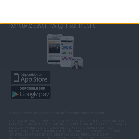
AIDE - FAQ
CHARTE SUR LA VIE PRIVÉE
BLOG DE JEAN MICHEL
MOT DE PASSE OUBLIÉ
Retrouvez Savoir Maigrir sur mobile
*Prix d'un appel local. Ouvert de 9H00 à 15h du lundi au vendredi.
LES TÉMOIGNAGES PRÉSENTÉS SONT DES EXPÉRIENCES INDIVIDUELLES.
ELLES NE SONT NI CARACTÉRISTIQUES, NI GARANTIES ET LES RÉSULTATS
PEUVENT VARIER D'UNE PERSONNE A L'AUTRE. COMME POUR TOUT
PROGRAMME DE RÉÉQUILIBRAGE ALIMENTAIRE, DES PLANS DE REPAS
CONTRÔLÉS ET DES EXERCICES PHYSIQUES RÉGULIERS SONT
NÉCESSAIRES POUR PERDRE DU POIDS À LONG TERME. DEMANDEZ