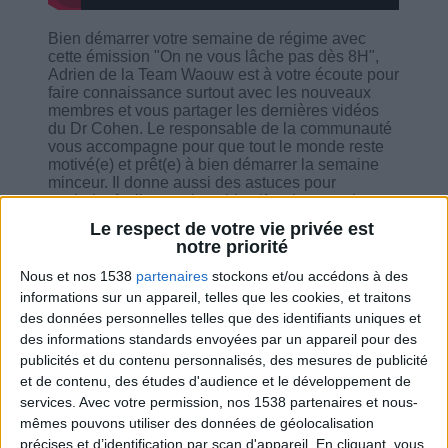
Bien démarrer votre semaine de régime avec
cette émission "On ne vous lâche pas dès 8H",
Adrien de la Team Waouw est à votre écoute pour
faire connaissance surtout avec les nouveaux
membres et vous partager les dernières vidéos
du Dr Cohen. Le responsable de la communauté
vous accompagne pour que tout le monde reste
motivé(e) et prêt(e) à bien démarrer la semaine
minceur. Il donne aussi des astuces pour
atteindre facilement les objectifs minceurs, la
routine minceur et méthode smart, ainsi que ces
Le respect de votre vie privée est
conseils pour vous encourager sur votre
notre priorité
parcours.
Nous et nos 1538
partenaires
stockons et/ou accédons à des
informations sur un appareil, telles que les cookies, et traitons
des données personnelles telles que des identifiants uniques et
des informations standards envoyées par un appareil pour des
publicités et du contenu personnalisés, des mesures de publicité
Combien de kilos souhaitez-vous perdre ?
et de contenu, des études d'audience et le développement de
services.
Avec votre permission, nos 1538 partenaires et nous-
Moins de
De 5 à 10
Plus de
mêmes pouvons utiliser des données de géolocalisation
5 kilos
kilos
10 kilos
précises et d’identification par scan d'appareil. En cliquant, vous