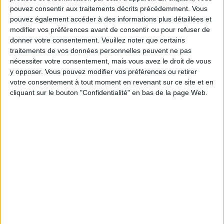
pouvez consentir aux traitements décrits précédemment. Vous
pouvez également accéder à des informations plus détaillées et
modifier vos préférences avant de consentir ou pour refuser de
Service-client & Motivation
Voir tout
donner votre consentement.
Veuillez noter que certains
traitements de vos données personnelles peuvent ne pas
Les équipes du Service-client et de la
nécessiter votre consentement, mais vous avez le droit de vous
Communauté Savoir Maigrir vous aident
chaque semaine à vous rapprocher
y opposer. Vous pouvez modifier vos préférences ou retirer
sereinement de votre objectif minceur.
votre consentement à tout moment en revenant sur ce site et en
cliquant sur le bouton "Confidentialité" en bas de la page Web.
Votre bilan minceur
(env. 2
min)
un homme
Je suis
une femme
cm
Je mesure