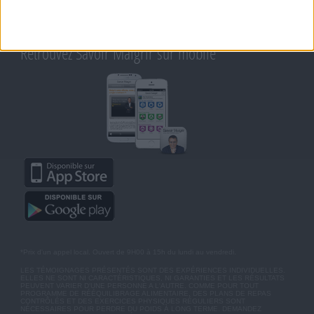
CHARTE SUR LA VIE PRIVÉE
BLOG DE JEAN MICHEL
MOT DE PASSE OUBLIÉ
Retrouvez Savoir Maigrir sur mobile
*Prix d'un appel local. Ouvert de 9H00 à 15h du lundi au vendredi.
LES TÉMOIGNAGES PRÉSENTÉS SONT DES EXPÉRIENCES INDIVIDUELLES.
ELLES NE SONT NI CARACTÉRISTIQUES, NI GARANTIES ET LES RÉSULTATS
PEUVENT VARIER D'UNE PERSONNE A L'AUTRE. COMME POUR TOUT
PROGRAMME DE RÉÉQUILIBRAGE ALIMENTAIRE, DES PLANS DE REPAS
CONTRÔLÉS ET DES EXERCICES PHYSIQUES RÉGULIERS SONT
NÉCESSAIRES POUR PERDRE DU POIDS À LONG TERME. DEMANDEZ