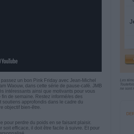
J
n, passez un bon Pink Friday avec Jean-Michel
Les tém
Toutefoi
team Waouw, dans cette série de pause-café. JMB
ne sont n
s intéressants ainsi que motivants pour vous
 fin de semaine. Restez informé/es des
 soutiens approfondis dans le cadre du
e objectif bien-être.
DER
 pour perdre du poids en se faisant plaisir.
t efficace, il doit être facile à suivre. Et pour
 personnalisé.