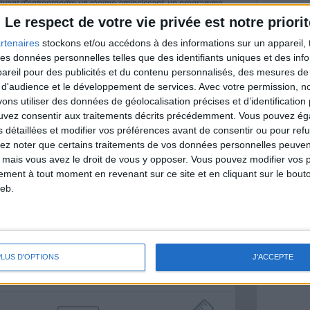
nt avant d'entreprendre un régime amincissant, un programme
itionnelles.
Le respect de votre vie privée est notre priorit
rtenaires
stockons et/ou accédons à des informations sur un appareil, t
 des données personnelles telles que des identifiants uniques et des in
reil pour des publicités et du contenu personnalisés, des mesures de p
& Motivation
 d'audience et le développement de services.
Avec votre permission, n
Voir tout
s utiliser des données de géolocalisation précises et d’identification 
ouvez consentir aux traitements décrits précédemment. Vous pouvez é
nt et de la Communauté Savoir Maigrir vous
s détaillées et modifier vos préférences avant de consentir ou pour ref
s rapprocher sereinement de votre objectif
lez noter que certains traitements de vos données personnelles peuven
 mais vous avez le droit de vous y opposer. Vous pouvez modifier vos 
tement à tout moment en revenant sur ce site et en cliquant sur le bouto
eb.
lan minceur
(env. 2 min)
PLUS D'OPTIONS
J'ACCEPTE
un homme
Je suis
une femme