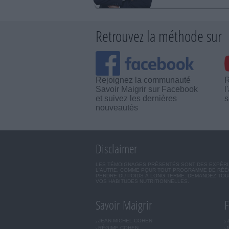
Retrouvez la méthode sur
Rejoignez la communauté
R
Savoir Maigrir sur Facebook
l
et suivez les dernières
s
nouveautés
Disclaimer
LES TÉMOIGNAGES PRÉSENTÉS SONT DES EXPÉRIEN
L'AUTRE. COMME POUR TOUT PROGRAMME DE RÉÉQ
PERDRE DU POIDS À LONG TERME. DEMANDEZ TOUJ
VOS HABITUDES NUTRITIONNELLES.
Savoir Maigrir
F
JEAN-MICHEL COHEN
RÉGIME COHEN