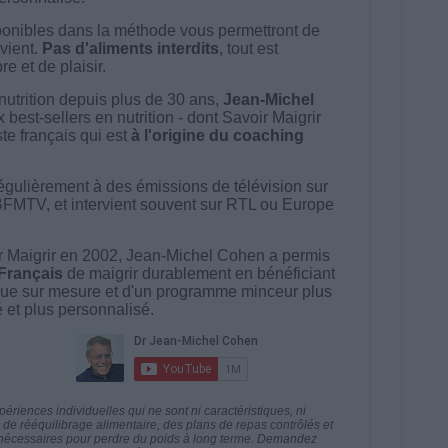
onibles dans la méthode vous permettront de
vient.
Pas d'aliments interdits
, tout est
e et de plaisir.
nutrition depuis plus de 30 ans,
Jean-Michel
best-sellers en nutrition - dont Savoir Maigrir
ste français qui est
à l'origine du coaching
égulièrement à des émissions de télévision sur
BFMTV, et intervient souvent sur RTL ou Europe
 Maigrir en 2002, Jean-Michel Cohen a permis
 Français
de maigrir durablement en bénéficiant
ue sur mesure et d'un programme minceur plus
té et plus personnalisé.
riences individuelles qui ne sont ni caractéristiques, ni
e rééquilibrage alimentaire, des plans de repas contrôlés et
 nécessaires pour perdre du poids à long terme. Demandez