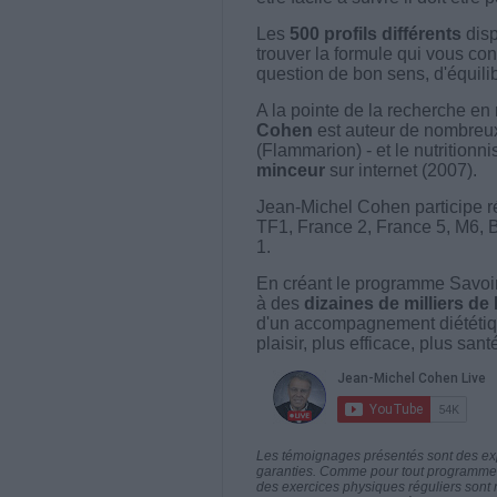
Les
500 profils différents
disp
trouver la formule qui vous con
question de bon sens, d'équilibr
A la pointe de la recherche en 
Cohen
est auteur de nombreux 
(Flammarion) - et le nutritionni
minceur
sur internet (2007).
Jean-Michel Cohen participe r
TF1, France 2, France 5, M6, 
1.
En créant le programme Savoir
à des
dizaines de milliers de
d'un accompagnement diététiq
plaisir, plus efficace, plus san
Les témoignages présentés sont des expé
garanties. Comme pour tout programme d
des exercices physiques réguliers sont