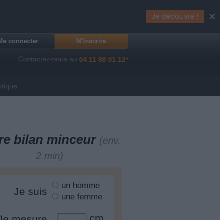
×
Je découvre !
Me connecter
M'inscrire
Contactez-nous au
04 11 88 01 12*
utique
re bilan minceur
(env.
2 min)
un homme
Je suis
une femme
cm
Je mesure