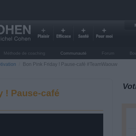
Méthode de coaching
Communauté
Forum
Bo
tivation
Bon Pink Friday ! Pause-café #TeamWaouw
Vot
y ! Pause-café