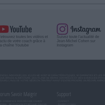
etrouvez toutes les vidéos et
Suivez toute l'actualité de
'actu de votre coach grâce à
Jean-Michel Cohen sur
a chaîne Youtube
Instagram
CES INDIVIDUELLES. ELLES NE SONT NI CARACTÉRISTIQUES, NI GARANTIES ET LES 
UILIBRAGE ALIMENTAIRE, DES PLANS DE REPAS CONTRÔLÉS ET DES EXERCICES PHY
OURS L'AVIS DE VOTRE MÉDECIN TRAITANT AVANT D'ENTREPRENDRE UN RÉGIME AMINC
orum Savoir Maigrir
Support
JE COMMENCE MON RÉGIME COHEN
CONTACT
MORAL, MOTIVATION ET RÉGIME SAVOIR
RAPPELEZ-MOI