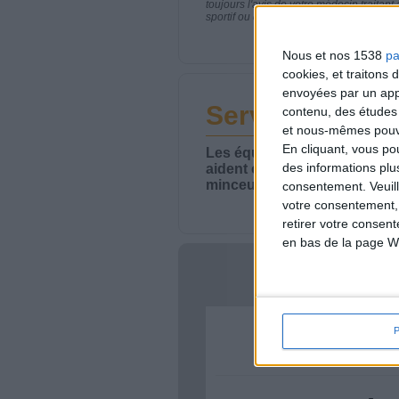
toujours l'avis de votre médecin traita
sportif ou de modifier vos habitudes nutr
Nous et nos 1538
pa
cookies, et traitons
envoyées par un appa
Service-client 
contenu, des études
et nous-mêmes pouvon
En cliquant, vous p
Les équipes du Service-clie
des informations plu
aident chaque semaine à vou
minceur.
consentement.
Veuil
votre consentement,
retirer votre consen
en bas de la page W
Votre bi