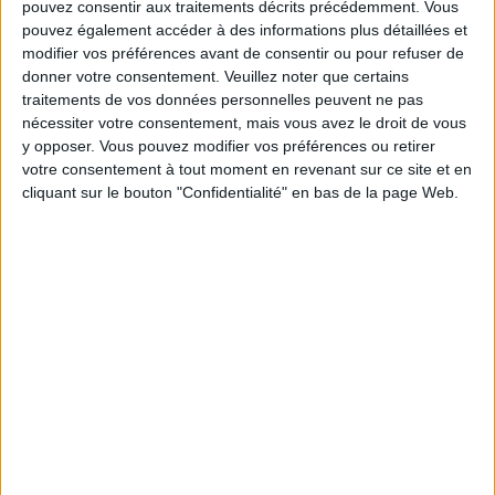
pouvez consentir aux traitements décrits précédemment. Vous
pouvez également accéder à des informations plus détaillées et
Les équipes du Service-client et de la
modifier vos préférences avant de consentir ou pour refuser de
Communauté Savoir Maigrir vous aident
donner votre consentement.
Veuillez noter que certains
chaque semaine à vous rapprocher
sereinement de votre objectif minceur.
traitements de vos données personnelles peuvent ne pas
nécessiter votre consentement, mais vous avez le droit de vous
y opposer. Vous pouvez modifier vos préférences ou retirer
votre consentement à tout moment en revenant sur ce site et en
cliquant sur le bouton "Confidentialité" en bas de la page Web.
Votre bilan minceur
(env. 2
min)
un homme
Je suis
une femme
cm
Je mesure
kg
Je pèse
kg
Je voudrais