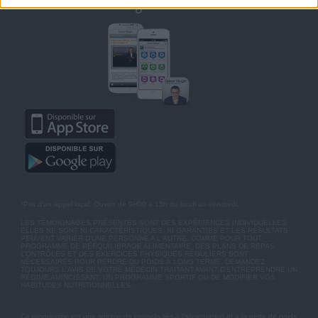
Retrouvez Savoir Maigrir sur mobile
*Prix d'un appel local. Ouvert de 9H00 à 15h du lundi au vendredi.
LES TÉMOIGNAGES PRÉSENTÉS SONT DES EXPÉRIENCES INDIVIDUELLES.
ELLES NE SONT NI CARACTÉRISTIQUES, NI GARANTIES ET LES RÉSULTATS
PEUVENT VARIER D'UNE PERSONNE A L'AUTRE. COMME POUR TOUT
PROGRAMME DE RÉÉQUILIBRAGE ALIMENTAIRE, DES PLANS DE REPAS
CONTRÔLÉS ET DES EXERCICES PHYSIQUES RÉGULIERS SONT
NÉCESSAIRES POUR PERDRE DU POIDS À LONG TERME. DEMANDEZ
TOUJOURS L'AVIS DE VOTRE MÉDECIN TRAITANT AVANT D'ENTREPRENDRE UN
RÉGIME AMINCISSANT, UN PROGRAMME SPORTIF OU DE MODIFIER VOS
HABITUDES NUTRITIONNELLES.
Ce programme est une somme de conseils liés à l'alimentation et à la perte de poids