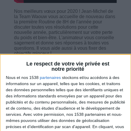
Nos meilleurs vœux pour 2020 ! Jean-Michel de
la Team Waouw vous accueille de nouveau dans
la première Routine de 8H de l'année pour
discuter toutes vos résolutions pour cette
nouvelle année, particulièrement sur votre perte
du poids et bien-être. L'animateur vous conseille
sagement et donne ses réponses à toutes vos
questions. Il vous aide aussi à vous fixer des
objectifs minceur !
Le respect de votre vie privée est
notre priorité
Nous et nos 1538
partenaires
stockons et/ou accédons à des
informations sur un appareil, telles que les cookies, et traitons
Combien de kilos souhaitez-vous perdre ?
des données personnelles telles que des identifiants uniques et
des informations standards envoyées par un appareil pour des
Moins de
De 5 à 10
Plus de
publicités et du contenu personnalisés, des mesures de publicité
5 kilos
kilos
10 kilos
et de contenu, des études d'audience et le développement de
services.
Avec votre permission, nos 1538 partenaires et nous-
mêmes pouvons utiliser des données de géolocalisation
précises et d’identification par scan d'appareil. En cliquant, vous
Service-client & Motivation
Voir tout