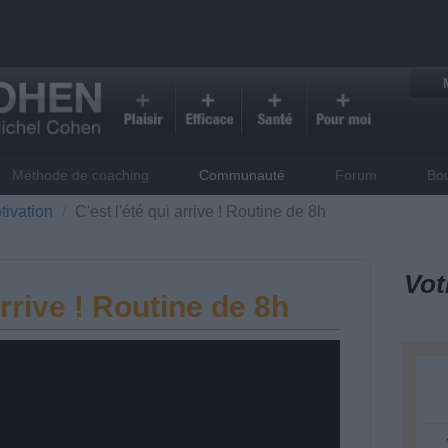
Méthode de coaching
Communauté
Forum
Bo
tivation
C'est l'été qui arrive ! Routine de 8h
Vot
arrive ! Routine de 8h