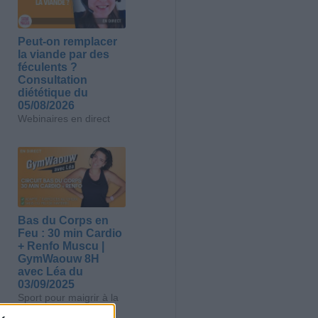
Peut-on remplacer
la viande par des
féculents ?
Consultation
diététique du
05/08/2026
Webinaires en direct
Bas du Corps en
Feu : 30 min Cardio
+ Renfo Muscu |
GymWaouw 8H
avec Léa du
03/09/2025
Sport pour maigrir à la
maison