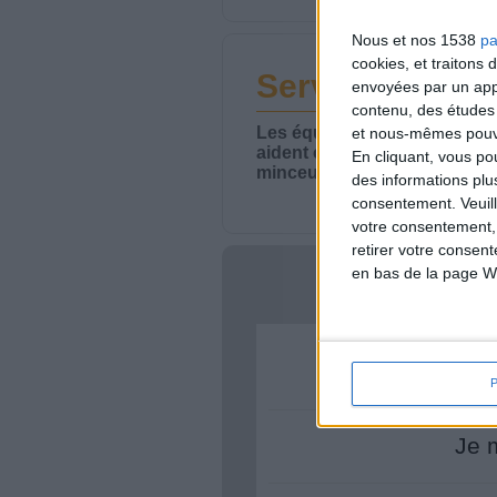
Nous et nos 1538
pa
cookies, et traitons
Service-client 
envoyées par un appa
contenu, des études
Les équipes du Service-clie
et nous-mêmes pouvon
aident chaque semaine à vou
En cliquant, vous p
minceur.
des informations plu
consentement.
Veuil
votre consentement,
retirer votre consen
en bas de la page W
Votre bi
Je 