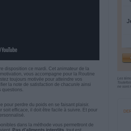
J
tre disposition ce mardi. Cet animateur de la
motivation, vous accompagne pour la Routine
Les tém
tez toujours motivée pour atteindre vos
Toutefoi
érifier la note de satisfaction de chacun/e ainsi
ne sont n
 questions.
 pour perdre du poids en se faisant plaisir.
t efficace, il doit être facile à suivre. Et pour
DER
 personnalisé.
onibles dans la méthode vous permettront de
vient.
Pas d'aliments interdits
, tout est