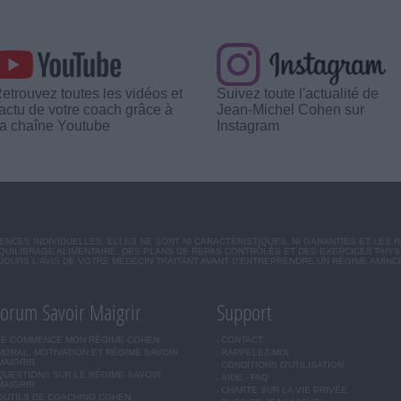
etrouvez toutes les vidéos et
Suivez toute l'actualité de
'actu de votre coach grâce à
Jean-Michel Cohen sur
a chaîne Youtube
Instagram
CES INDIVIDUELLES. ELLES NE SONT NI CARACTÉRISTIQUES, NI GARANTIES ET LES 
UILIBRAGE ALIMENTAIRE, DES PLANS DE REPAS CONTRÔLÉS ET DES EXERCICES PHY
OURS L'AVIS DE VOTRE MÉDECIN TRAITANT AVANT D'ENTREPRENDRE UN RÉGIME AMINC
orum Savoir Maigrir
Support
JE COMMENCE MON RÉGIME COHEN
CONTACT
MORAL, MOTIVATION ET RÉGIME SAVOIR
RAPPELEZ-MOI
MAIGRIR
CONDITIONS D'UTILISATION
QUESTIONS SUR LE RÉGIME SAVOIR
AIDE - FAQ
MAIGRIR
CHARTE SUR LA VIE PRIVÉE
OUTILS DE COACHING COHEN