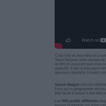
C'est l'été et Jean-Michel à vo
Team Waouw, votre équipe de 
de 8H en assurant que vous res
objectifs. Il fait un tour pour v
que pour répondre à toutes vos
Savoir Maigrir
est une méthode
Pour qu’un programme minceur soi
être facile à suivre il doit être
Les
500 profils différents
disp
trouver la formule qui vous con