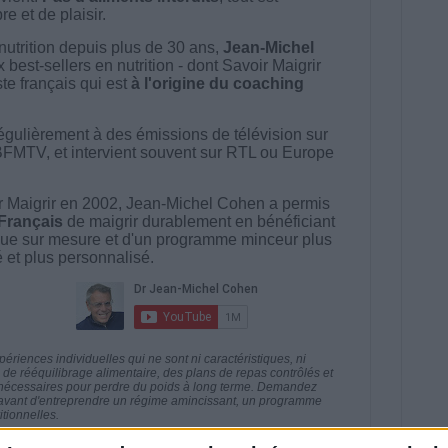
e et de plaisir.
nutrition depuis plus de 30 ans,
Jean-Michel
best-sellers en nutrition - dont Savoir Maigrir
ste français qui est
à l'origine du coaching
égulièrement à des émissions de télévision sur
BFMTV, et intervient souvent sur RTL ou Europe
 Maigrir en 2002, Jean-Michel Cohen a permis
 Français
de maigrir durablement en bénéficiant
ue sur mesure et d'un programme minceur plus
té et plus personnalisé.
riences individuelles qui ne sont ni caractéristiques, ni
e rééquilibrage alimentaire, des plans de repas contrôlés et
 nécessaires pour perdre du poids à long terme. Demandez
nt avant d'entreprendre un régime amincissant, un programme
itionnelles.