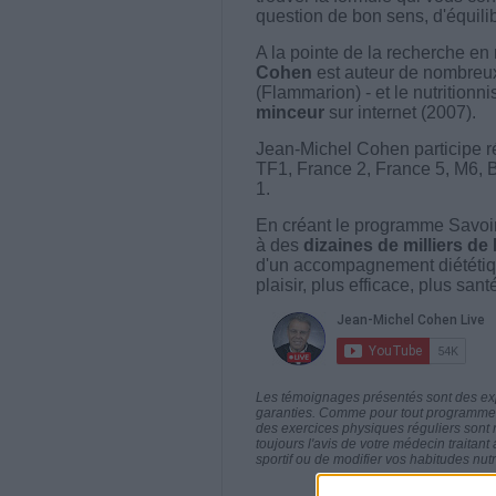
question de bon sens, d'équilibr
A la pointe de la recherche en 
Cohen
est auteur de nombreux 
(Flammarion) - et le nutritionni
minceur
sur internet (2007).
Jean-Michel Cohen participe r
TF1, France 2, France 5, M6, 
1.
En créant le programme Savoir
à des
dizaines de milliers de
d'un accompagnement diététiq
plaisir, plus efficace, plus san
Les témoignages présentés sont des expé
garanties. Comme pour tout programme d
des exercices physiques réguliers sont
toujours l'avis de votre médecin traita
sportif ou de modifier vos habitudes nutr