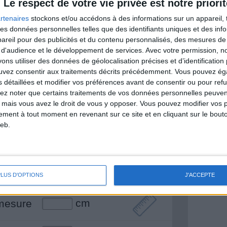
Le respect de votre vie privée est notre priorit
rtenaires
stockons et/ou accédons à des informations sur un appareil, t
 des données personnelles telles que des identifiants uniques et des in
& Motivation
reil pour des publicités et du contenu personnalisés, des mesures de p
Voir tout
 d'audience et le développement de services.
Avec votre permission, n
nt et de la Communauté Savoir Maigrir vous
s utiliser des données de géolocalisation précises et d’identification 
s rapprocher sereinement de votre objectif
ouvez consentir aux traitements décrits précédemment. Vous pouvez é
s détaillées et modifier vos préférences avant de consentir ou pour ref
lez noter que certains traitements de vos données personnelles peuven
 mais vous avez le droit de vous y opposer. Vous pouvez modifier vos 
tement à tout moment en revenant sur ce site et en cliquant sur le bouto
eb.
lan minceur
(env. 2 min)
un homme
Je suis
une femme
PLUS D'OPTIONS
J'ACCEPTE
cm
mesure