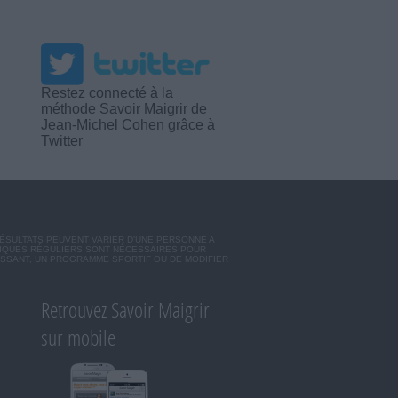
Restez connecté à la
méthode Savoir Maigrir de
Jean-Michel Cohen grâce à
Twitter
RÉSULTATS PEUVENT VARIER D'UNE PERSONNE A
SIQUES RÉGULIERS SONT NÉCESSAIRES POUR
ISSANT, UN PROGRAMME SPORTIF OU DE MODIFIER
Retrouvez Savoir Maigrir
sur mobile