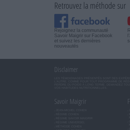
Retrouvez la méthode sur
Rejoignez la communauté
R
Savoir Maigrir sur Facebook
l
et suivez les dernières
s
nouveautés
Disclaimer
LES TÉMOIGNAGES PRÉSENTÉS SONT DES EXPÉRIEN
L'AUTRE. COMME POUR TOUT PROGRAMME DE RÉÉQ
PERDRE DU POIDS À LONG TERME. DEMANDEZ TOUJ
VOS HABITUDES NUTRITIONNELLES.
Savoir Maigrir
F
JEAN-MICHEL COHEN
RÉGIME COHEN
RÉGIME SAVOIR MAIGRIR
RÉGIME UNIVERSEL
MÉTHODE COHEN