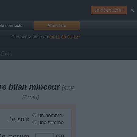
×
Je découvre !
Me connecter
M'inscrire
Contactez-nous au
04 11 88 01 12*
utique
re bilan minceur
(env.
2 min)
un homme
Je suis
une femme
cm
Je mesure