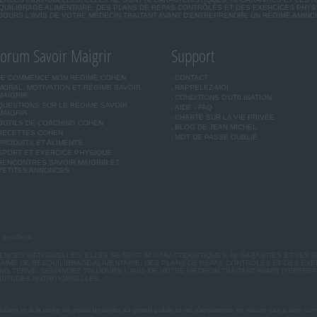
UILIBRAGE ALIMENTAIRE, DES PLANS DE REPAS CONTRÔLÉS ET DES EXERCICES PHY
OURS L'AVIS DE VOTRE MÉDECIN TRAITANT AVANT D'ENTREPRENDRE UN RÉGIME AMINC
orum Savoir Maigrir
Support
JE COMMENCE MON RÉGIME COHEN
CONTACT
MORAL, MOTIVATION ET RÉGIME SAVOIR
RAPPELEZ-MOI
MAIGRIR
CONDITIONS D'UTILISATION
QUESTIONS SUR LE RÉGIME SAVOIR
AIDE - FAQ
MAIGRIR
CHARTE SUR LA VIE PRIVÉE
OUTILS DE COACHING COHEN
BLOG DE JEAN MICHEL
RECETTES COHEN
MOT DE PASSE OUBLIÉ
PRODUITS ET ALIMENTS
SPORT ET EXERCICE PHYSIQUE
RENCONTRES SAVOIR MAIGRIR ET
PETITES ANNONCES
u vendredi.
CES INDIVIDUELLES. ELLES NE SONT NI CARACTÉRISTIQUES, NI GARANTIES ET LES R
MME DE RÉÉQUILIBRAGE ALIMENTAIRE, DES PLANS DE REPAS CONTRÔLÉS ET DES EX
G TERME. DEMANDEZ TOUJOURS L'AVIS DE VOTRE MÉDECIN TRAITANT AVANT D'ENTREP
BITUDES NUTRITIONNELLES.
ation et à la perte de poids destinés au grand public et ne s'apparente en aucun cas à une cons