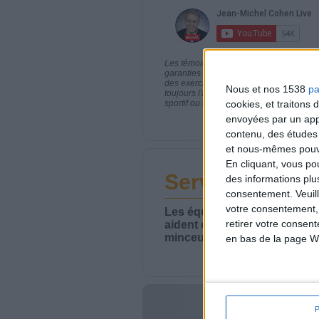
Les témoignages présentés sont des expé
garanties. Comme pour tout programme d
des exercices physiques réguliers sont
Nous et nos 1538
pa
toujours l'avis de votre médecin traita
sportif ou de modifier vos habitudes nutr
cookies, et traitons
envoyées par un appa
contenu, des études
et nous-mêmes pouvon
En cliquant, vous p
Service-client 
des informations plu
consentement.
Veuil
votre consentement,
Les équipes du Service-clie
retirer votre consen
aident chaque semaine à vou
minceur.
en bas de la page W
Votre bi