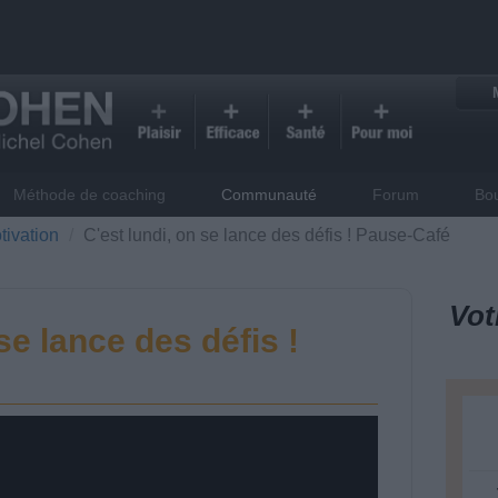
Méthode de coaching
Communauté
Forum
Bo
tivation
C'est lundi, on se lance des défis ! Pause-Café
Vot
se lance des défis !