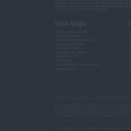
L'AUTRE. COMME POUR TOUT PROGRAMME DE RÉÉQ
PERDRE DU POIDS À LONG TERME. DEMANDEZ TOUJ
VOS HABITUDES NUTRITIONNELLES.
Savoir Maigrir
F
JEAN-MICHEL COHEN
RÉGIME COHEN
RÉGIME SAVOIR MAIGRIR
RÉGIME UNIVERSEL
MÉTHODE COHEN
ASTUCES JM COHEN
COMMUNAUTÉ
BOUTIQUE
LES LETTRES D'INFORMATION
INSCRIPTION
*Prix d'un appel local. Ouvert de 9H00 à 15h du lundi a
LES TÉMOIGNAGES PRÉSENTÉS SONT DES EXPÉRIEN
PERSONNE A L'AUTRE. COMME POUR TOUT PROGRA
SONT NÉCESSAIRES POUR PERDRE DU POIDS À LON
UN PROGRAMME SPORTIF OU DE MODIFIER VOS HA
Ce programme est une somme de conseils liés à l'aliment