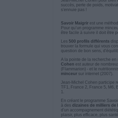
Jean-Michel Cohen pour bien d
succès, perte de poids, motiva
s'ennuie pas !
Savoir Maigrir
est une méthode
Pour qu’un programme minceur soi
être facile à suivre il doit être
Les
500 profils différents
disp
trouver la formule qui vous con
question de bon sens, d'équilibr
A la pointe de la recherche en 
Cohen
est auteur de nombreux 
(Flammarion) - et le nutritionni
minceur
sur internet (2007).
Jean-Michel Cohen participe r
TF1, France 2, France 5, M6, 
1.
En créant le programme Savoir
à des
dizaines de milliers de
d'un accompagnement diététiq
plaisir, plus efficace, plus san