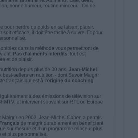
émarrer la semaine. Au menu : café, defis,
tion, bonne humeur, routine minceur... On ne
 pour perdre du poids en se faisant plaisir.
t efficace, il doit être facile à suivre. Et pour
 personnalisé.
onibles dans la méthode vous permettront de
vient.
Pas d'aliments interdits
, tout est
e et de plaisir.
nutrition depuis plus de 30 ans,
Jean-Michel
best-sellers en nutrition - dont Savoir Maigrir
ste français qui est
à l'origine du coaching
égulièrement à des émissions de télévision sur
BFMTV, et intervient souvent sur RTL ou Europe
 Maigrir en 2002, Jean-Michel Cohen a permis
 Français
de maigrir durablement en bénéficiant
ue sur mesure et d'un programme minceur plus
té et plus personnalisé.