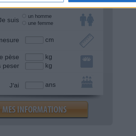
un homme
Je suis
une femme
cm
mesure
kg
e pèse
kg
s peser
ans
J'ai