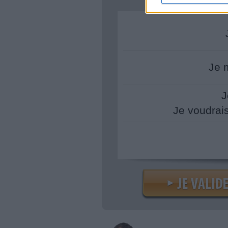
Je 
J
Je voudrai