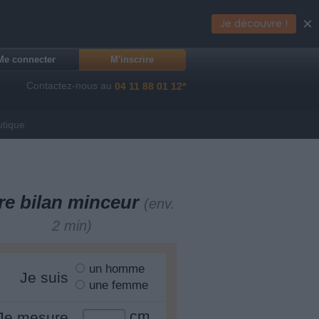
×
Je découvre !
Me connecter
M'inscrire
Contactez-nous au
04 11 88 01 12*
utique
re bilan minceur
(env.
2 min)
un homme
Je suis
une femme
cm
Je mesure