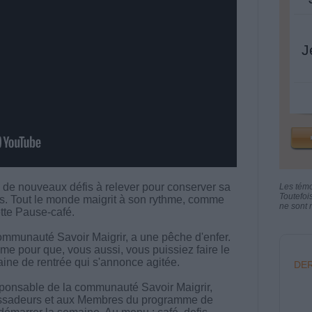
J
 de nouveaux défis à relever pour conserver sa
Les tém
Toutefoi
ds. Tout le monde maigrit à son rythme, comme
ne sont n
ette Pause-café.
ommunauté Savoir Maigrir, a une pêche d'enfer.
me pour que, vous aussi, vous puissiez faire le
aine de rentrée qui s'annonce agitée.
DER
sponsable de la communauté Savoir Maigrir,
sadeurs et aux Membres du programme de