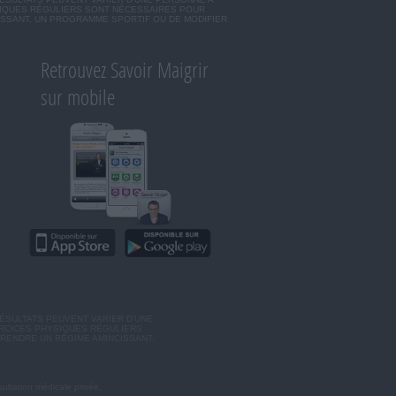
SIQUES RÉGULIERS SONT NÉCESSAIRES POUR
ISSANT, UN PROGRAMME SPORTIF OU DE MODIFIER
Retrouvez Savoir Maigrir
sur mobile
ÉSULTATS PEUVENT VARIER D'UNE
ERCICES PHYSIQUES RÉGULIERS
RENDRE UN RÉGIME AMINCISSANT,
ultation médicale privée.