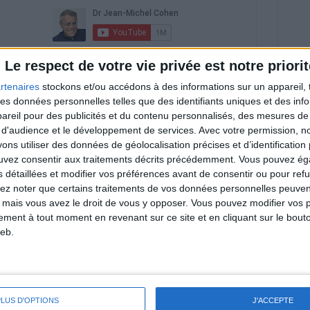
riences individuelles qui ne sont ni caractéristiques, ni
Le respect de votre vie privée est notre priorit
e rééquilibrage alimentaire, des plans de repas contrôlés et
 nécessaires pour perdre du poids à long terme. Demandez
rtenaires
stockons et/ou accédons à des informations sur un appareil, t
nt avant d'entreprendre un régime amincissant, un programme
itionnelles.
 des données personnelles telles que des identifiants uniques et des in
reil pour des publicités et du contenu personnalisés, des mesures de p
 d'audience et le développement de services.
Avec votre permission, n
s utiliser des données de géolocalisation précises et d’identification 
ouvez consentir aux traitements décrits précédemment. Vous pouvez é
& Motivation
s détaillées et modifier vos préférences avant de consentir ou pour ref
Voir tout
lez noter que certains traitements de vos données personnelles peuven
 mais vous avez le droit de vous y opposer. Vous pouvez modifier vos 
nt et de la Communauté Savoir Maigrir vous
tement à tout moment en revenant sur ce site et en cliquant sur le bouto
s rapprocher sereinement de votre objectif
eb.
PLUS D'OPTIONS
J'ACCEPTE
lan minceur
(env. 2 min)