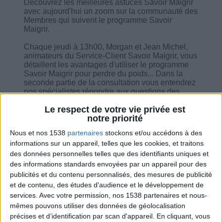
Découvrez les meilleures astuces Savoir Maigrir
avec aujourd'hui un zoom sur la communauté des
Membres qui suivent le programme Savoir
Maigrir.
Chaque jeudi à 13h00, Morgan et Jean Michel,
animateurs du Service-Client Savoir Maigrir, vous
détaillent les avantages d'utiliser le programme
Savoir Maigrir pour perdre du poids... Dans la
seconde partie de la consultation vous entendrez
nos spécialistes répondre aux questions des
utilisateurs.
Le respect de votre vie privée est
notre priorité
Nous et nos 1538
partenaires
stockons et/ou accédons à des
informations sur un appareil, telles que les cookies, et traitons
des données personnelles telles que des identifiants uniques et
Combien de kilos souhaitez-vous perdre ?
des informations standards envoyées par un appareil pour des
publicités et du contenu personnalisés, des mesures de publicité
Moins de
De 5 à 10
Plus de
et de contenu, des études d'audience et le développement de
5 kilos
kilos
10 kilos
services.
Avec votre permission, nos 1538 partenaires et nous-
mêmes pouvons utiliser des données de géolocalisation
précises et d’identification par scan d'appareil. En cliquant, vous