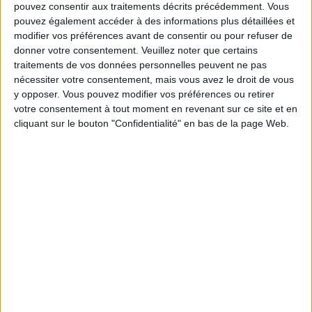
pouvez consentir aux traitements décrits précédemment. Vous
Service-client & Motivation
Voir tout
pouvez également accéder à des informations plus détaillées et
modifier vos préférences avant de consentir ou pour refuser de
Les équipes du Service-client et de la
donner votre consentement.
Veuillez noter que certains
Communauté Savoir Maigrir vous aident
chaque semaine à vous rapprocher
traitements de vos données personnelles peuvent ne pas
sereinement de votre objectif minceur.
nécessiter votre consentement, mais vous avez le droit de vous
y opposer. Vous pouvez modifier vos préférences ou retirer
votre consentement à tout moment en revenant sur ce site et en
cliquant sur le bouton "Confidentialité" en bas de la page Web.
Votre bilan minceur
(env. 2
min)
un homme
Je suis
une femme
cm
Je mesure
kg
Je pèse