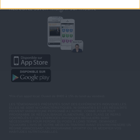
Retrouvez Savoir Maigrir sur mobile
*Prix d'un appel local. Ouvert de 9H00 à 15h du lundi au vendredi.
LES TÉMOIGNAGES PRÉSENTÉS SONT DES EXPÉRIENCES INDIVIDUELLES.
ELLES NE SONT NI CARACTÉRISTIQUES, NI GARANTIES ET LES RÉSULTATS
PEUVENT VARIER D'UNE PERSONNE A L'AUTRE. COMME POUR TOUT
PROGRAMME DE RÉÉQUILIBRAGE ALIMENTAIRE, DES PLANS DE REPAS
CONTRÔLÉS ET DES EXERCICES PHYSIQUES RÉGULIERS SONT
NÉCESSAIRES POUR PERDRE DU POIDS À LONG TERME. DEMANDEZ
TOUJOURS L'AVIS DE VOTRE MÉDECIN TRAITANT AVANT D'ENTREPRENDRE UN
RÉGIME AMINCISSANT, UN PROGRAMME SPORTIF OU DE MODIFIER VOS
HABITUDES NUTRITIONNELLES.