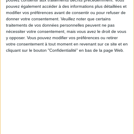
pouvez consentir aux traitements décrits précédemment. Vous
Communauté Savoir Maigrir vous aident
pouvez également accéder à des informations plus détaillées et
chaque semaine à vous rapprocher
modifier vos préférences avant de consentir ou pour refuser de
sereinement de votre objectif minceur.
donner votre consentement.
Veuillez noter que certains
traitements de vos données personnelles peuvent ne pas
nécessiter votre consentement, mais vous avez le droit de vous
y opposer. Vous pouvez modifier vos préférences ou retirer
Votre bilan minceur
(env. 2
votre consentement à tout moment en revenant sur ce site et en
cliquant sur le bouton "Confidentialité" en bas de la page Web.
min)
un homme
Je suis
une femme
cm
Je mesure
kg
Je pèse
kg
Je voudrais
peser