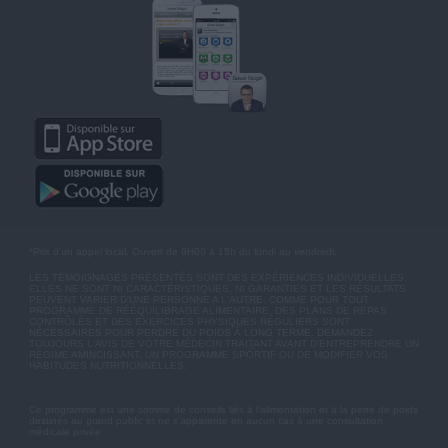
*Prix d'un appel local. Ouvert de 9H00 à 15h du lundi au vendredi.
LES TÉMOIGNAGES PRÉSENTÉS SONT DES EXPÉRIENCES INDIVIDUELLES.
ELLES NE SONT NI CARACTÉRISTIQUES, NI GARANTIES ET LES RÉSULTATS
PEUVENT VARIER D'UNE PERSONNE A L'AUTRE. COMME POUR TOUT
PROGRAMME DE RÉÉQUILIBRAGE ALIMENTAIRE, DES PLANS DE REPAS
CONTRÔLÉS ET DES EXERCICES PHYSIQUES RÉGULIERS SONT
NÉCESSAIRES POUR PERDRE DU POIDS À LONG TERME. DEMANDEZ
TOUJOURS L'AVIS DE VOTRE MÉDECIN TRAITANT AVANT D'ENTREPRENDRE UN
RÉGIME AMINCISSANT, UN PROGRAMME SPORTIF OU DE MODIFIER VOS
HABITUDES NUTRITIONNELLES.
Ce programme est une somme de conseils liés à l'alimentation et à la perte de poids
destinés au grand public et ne s'apparente en aucun cas à une consultation
médicale privée.