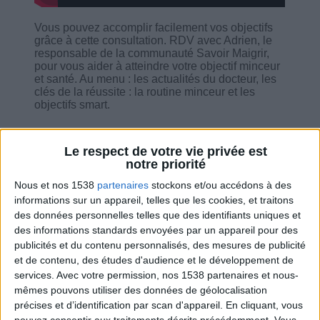
Vous pouvez accomplir facilement vos objectifs
grâce à cette consultation. RDV avec Adrien, le
responsable de la communauté Savoir Maigrir,
pour vous aider à atteindre votre objectif minceur
et santé. Au menu : les actualités du docteur, les
clés de la réussite : la routine minceur et les
objectifs smart.
Le respect de votre vie privée est
notre priorité
Nous et nos 1538
partenaires
stockons et/ou accédons à des
Combien de kilos souhaitez-vous perdre ?
informations sur un appareil, telles que les cookies, et traitons
des données personnelles telles que des identifiants uniques et
Moins de
De 5 à 10
Plus de
5 kilos
kilos
10 kilos
des informations standards envoyées par un appareil pour des
publicités et du contenu personnalisés, des mesures de publicité
et de contenu, des études d'audience et le développement de
services.
Avec votre permission, nos 1538 partenaires et nous-
Service-client & Motivation
mêmes pouvons utiliser des données de géolocalisation
Voir tout
précises et d’identification par scan d'appareil. En cliquant, vous
Les équipes du Service-client et de la