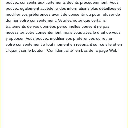
pouvez consentir aux traitements décrits précédemment. Vous
pouvez également accéder à des informations plus détaillées et
Service-client & Motivation
modifier vos préférences avant de consentir ou pour refuser de
Voir tout
donner votre consentement.
Veuillez noter que certains
Les équipes du Service-client et de la
traitements de vos données personnelles peuvent ne pas
Communauté Savoir Maigrir vous aident
nécessiter votre consentement, mais vous avez le droit de vous
chaque semaine à vous rapprocher
y opposer. Vous pouvez modifier vos préférences ou retirer
sereinement de votre objectif minceur.
votre consentement à tout moment en revenant sur ce site et en
cliquant sur le bouton "Confidentialité" en bas de la page Web.
Votre bilan minceur
(env. 2
min)
un homme
Je suis
une femme
cm
Je mesure