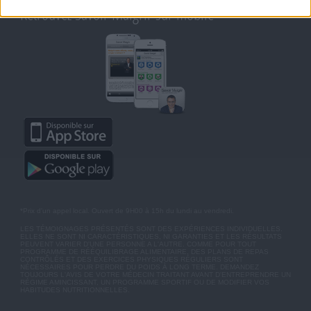
Retrouvez Savoir Maigrir sur mobile
*Prix d'un appel local. Ouvert de 9H00 à 15h du lundi au vendredi.
LES TÉMOIGNAGES PRÉSENTÉS SONT DES EXPÉRIENCES INDIVIDUELLES.
ELLES NE SONT NI CARACTÉRISTIQUES, NI GARANTIES ET LES RÉSULTATS
PEUVENT VARIER D'UNE PERSONNE A L'AUTRE. COMME POUR TOUT
PROGRAMME DE RÉÉQUILIBRAGE ALIMENTAIRE, DES PLANS DE REPAS
CONTRÔLÉS ET DES EXERCICES PHYSIQUES RÉGULIERS SONT
NÉCESSAIRES POUR PERDRE DU POIDS À LONG TERME. DEMANDEZ
TOUJOURS L'AVIS DE VOTRE MÉDECIN TRAITANT AVANT D'ENTREPRENDRE UN
RÉGIME AMINCISSANT, UN PROGRAMME SPORTIF OU DE MODIFIER VOS
HABITUDES NUTRITIONNELLES.