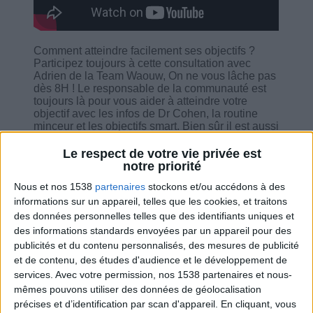
Comment atteindre facilement ses objectifs ?
Participez toujours à cette consultation avec
Adrien de la Team Waouw, On ne vous lâche pas
dès 8H ! Le responsable de la communauté est
toujours là pour vous aider à atteindre votre
objectif avec les infos de Dr Cohen, la routine
minceur et les objectifs smart. Bien sûr il est aussi
là pour engager avec vous, pour s'assurer que la
motivation reste intacte et pour répondre à toutes
Le respect de votre vie privée est
vos questions.
notre priorité
Nous et nos 1538
partenaires
stockons et/ou accédons à des
informations sur un appareil, telles que les cookies, et traitons
des données personnelles telles que des identifiants uniques et
des informations standards envoyées par un appareil pour des
Combien de kilos souhaitez-vous perdre ?
publicités et du contenu personnalisés, des mesures de publicité
et de contenu, des études d'audience et le développement de
Moins de
De 5 à 10
Plus de
services.
Avec votre permission, nos 1538 partenaires et nous-
5 kilos
kilos
10 kilos
mêmes pouvons utiliser des données de géolocalisation
précises et d’identification par scan d'appareil. En cliquant, vous