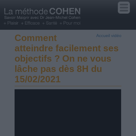
Comment
Accueil vidéo
atteindre facilement ses
objectifs ? On ne vous
lâche pas dès 8H du
15/02/2021