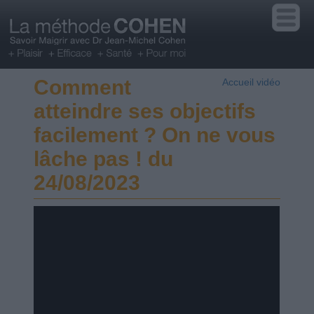
Comment
Accueil vidéo
atteindre ses objectifs
facilement ? On ne vous
lâche pas ! du
24/08/2023