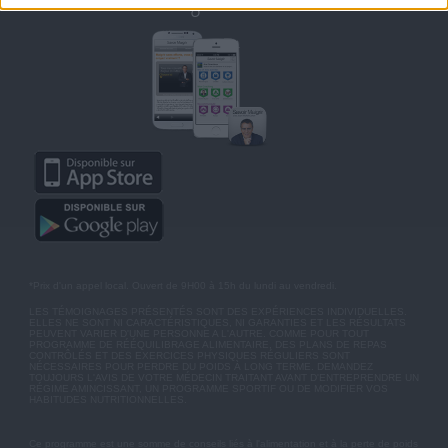
Retrouvez Savoir Maigrir sur mobile
*Prix d'un appel local. Ouvert de 9H00 à 15h du lundi au vendredi.
LES TÉMOIGNAGES PRÉSENTÉS SONT DES EXPÉRIENCES INDIVIDUELLES.
ELLES NE SONT NI CARACTÉRISTIQUES, NI GARANTIES ET LES RÉSULTATS
PEUVENT VARIER D'UNE PERSONNE A L'AUTRE. COMME POUR TOUT
PROGRAMME DE RÉÉQUILIBRAGE ALIMENTAIRE, DES PLANS DE REPAS
CONTRÔLÉS ET DES EXERCICES PHYSIQUES RÉGULIERS SONT
NÉCESSAIRES POUR PERDRE DU POIDS À LONG TERME. DEMANDEZ
TOUJOURS L'AVIS DE VOTRE MÉDECIN TRAITANT AVANT D'ENTREPRENDRE UN
RÉGIME AMINCISSANT, UN PROGRAMME SPORTIF OU DE MODIFIER VOS
HABITUDES NUTRITIONNELLES.
Ce programme est une somme de conseils liés à l'alimentation et à la perte de poids