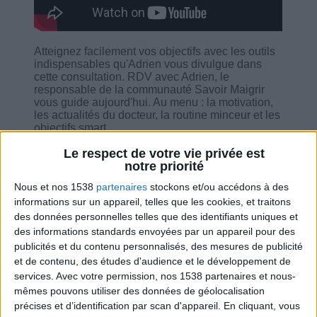
Atteignez facilement vos objectifs avec les outils
indispensables qu'Adrien vous divulgue dans
cette consultation. RDV avec Adrien, le
responsable de la communauté Savoir Maigrir
vous guide aujourd'hui. Au menu : la motivation,
les actualités du docteur, la routine minceur et les
objectifs smart.
Le respect de votre vie privée est
notre priorité
Nous et nos 1538
partenaires
stockons et/ou accédons à des
informations sur un appareil, telles que les cookies, et traitons
Combien de kilos souhaitez-vous perdre ?
des données personnelles telles que des identifiants uniques et
des informations standards envoyées par un appareil pour des
Moins de
De 5 à 10
Plus de
publicités et du contenu personnalisés, des mesures de publicité
5 kilos
kilos
10 kilos
et de contenu, des études d'audience et le développement de
services.
Avec votre permission, nos 1538 partenaires et nous-
mêmes pouvons utiliser des données de géolocalisation
précises et d’identification par scan d'appareil. En cliquant, vous
Service-client & Motivation
Voir tout