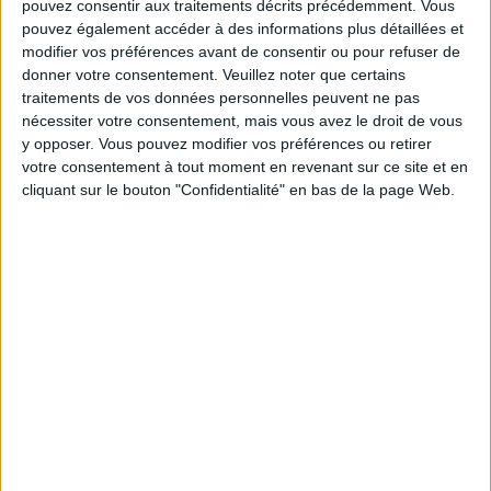
pouvez consentir aux traitements décrits précédemment. Vous
pouvez également accéder à des informations plus détaillées et
Les équipes du Service-client et de la
modifier vos préférences avant de consentir ou pour refuser de
Communauté Savoir Maigrir vous aident
chaque semaine à vous rapprocher
donner votre consentement.
Veuillez noter que certains
sereinement de votre objectif minceur.
traitements de vos données personnelles peuvent ne pas
nécessiter votre consentement, mais vous avez le droit de vous
y opposer. Vous pouvez modifier vos préférences ou retirer
votre consentement à tout moment en revenant sur ce site et en
Votre bilan minceur
cliquant sur le bouton "Confidentialité" en bas de la page Web.
(env. 2
min)
un homme
Je suis
une femme
cm
Je mesure
kg
Je pèse
kg
Je voudrais