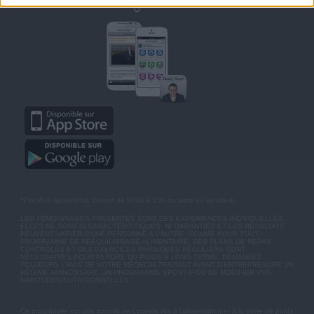
Retrouvez Savoir Maigrir sur mobile
*Prix d'un appel local. Ouvert de 9H00 à 15h du lundi au vendredi.
LES TÉMOIGNAGES PRÉSENTÉS SONT DES EXPÉRIENCES INDIVIDUELLES.
ELLES NE SONT NI CARACTÉRISTIQUES, NI GARANTIES ET LES RÉSULTATS
PEUVENT VARIER D'UNE PERSONNE A L'AUTRE. COMME POUR TOUT
PROGRAMME DE RÉÉQUILIBRAGE ALIMENTAIRE, DES PLANS DE REPAS
CONTRÔLÉS ET DES EXERCICES PHYSIQUES RÉGULIERS SONT
NÉCESSAIRES POUR PERDRE DU POIDS À LONG TERME. DEMANDEZ
TOUJOURS L'AVIS DE VOTRE MÉDECIN TRAITANT AVANT D'ENTREPRENDRE UN
RÉGIME AMINCISSANT, UN PROGRAMME SPORTIF OU DE MODIFIER VOS
HABITUDES NUTRITIONNELLES.
Ce programme est une somme de conseils liés à l'alimentation et à la perte de poids