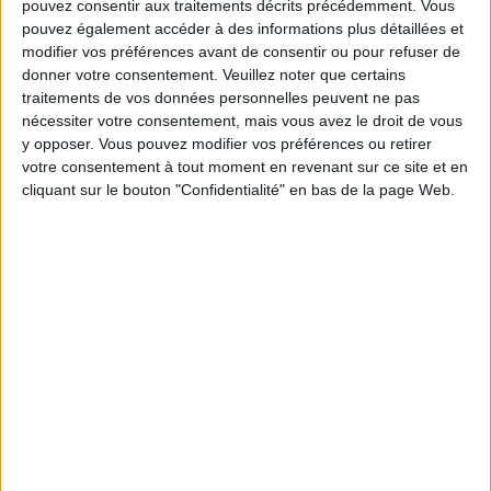
pouvez consentir aux traitements décrits précédemment. Vous
pouvez également accéder à des informations plus détaillées et
Les équipes du Service-client et de la
modifier vos préférences avant de consentir ou pour refuser de
Communauté Savoir Maigrir vous aident
chaque semaine à vous rapprocher
donner votre consentement.
Veuillez noter que certains
sereinement de votre objectif minceur.
traitements de vos données personnelles peuvent ne pas
nécessiter votre consentement, mais vous avez le droit de vous
y opposer. Vous pouvez modifier vos préférences ou retirer
votre consentement à tout moment en revenant sur ce site et en
Votre bilan minceur
cliquant sur le bouton "Confidentialité" en bas de la page Web.
(env. 2
min)
un homme
Je suis
une femme
cm
Je mesure
kg
Je pèse
kg
Je voudrais