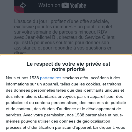
L'astuce du jour : profitez d'une offre spéciale,
exclusive pour les membres + un point complet
sur votre semaine de parcours minceur. RDV
avec Jean-Michel B., directeur du Service Client,
qui est là pour vous soutenir, pour donner son
assistance et pour répondre à vos questions en
direct.
Le respect de votre vie privée est
notre priorité
Nous et nos 1538
partenaires
stockons et/ou accédons à des
informations sur un appareil, telles que les cookies, et traitons
Combien de kilos souhaitez-vous perdre ?
des données personnelles telles que des identifiants uniques et
des informations standards envoyées par un appareil pour des
Moins de
De 5 à 10
Plus de
publicités et du contenu personnalisés, des mesures de publicité
5 kilos
kilos
10 kilos
et de contenu, des études d'audience et le développement de
services.
Avec votre permission, nos 1538 partenaires et nous-
mêmes pouvons utiliser des données de géolocalisation
précises et d’identification par scan d'appareil. En cliquant, vous
Service-client & Motivation
Voir tout