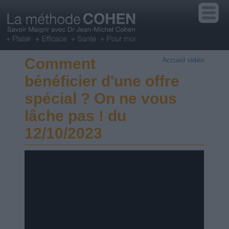
Comment
Accueil vidéo
bénéficier d'une offre
spécial ? On ne vous
lâche pas ! du
12/10/2023