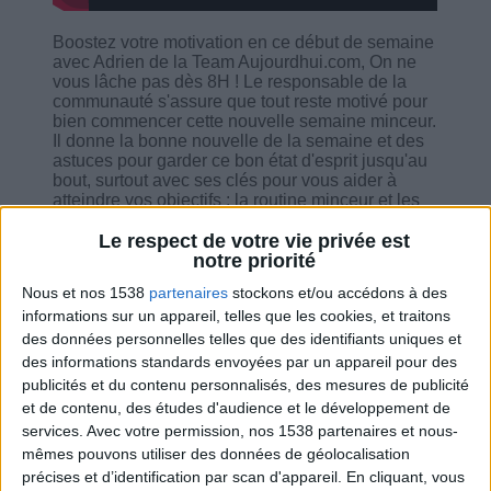
Boostez votre motivation en ce début de semaine
avec Adrien de la Team Aujourdhui.com, On ne
vous lâche pas dès 8H ! Le responsable de la
communauté s'assure que tout reste motivé pour
bien commencer cette nouvelle semaine minceur.
Il donne la bonne nouvelle de la semaine et des
astuces pour garder ce bon état d'esprit jusqu'au
bout, surtout avec ses clés pour vous aider à
atteindre vos objectifs : la routine minceur et les
objectifs smart.
Le respect de votre vie privée est
notre priorité
Nous et nos 1538
partenaires
stockons et/ou accédons à des
informations sur un appareil, telles que les cookies, et traitons
des données personnelles telles que des identifiants uniques et
Combien de kilos souhaitez-vous perdre ?
des informations standards envoyées par un appareil pour des
publicités et du contenu personnalisés, des mesures de publicité
Moins de
De 5 à 10
Plus de
et de contenu, des études d'audience et le développement de
5 kilos
kilos
10 kilos
services.
Avec votre permission, nos 1538 partenaires et nous-
mêmes pouvons utiliser des données de géolocalisation
précises et d’identification par scan d'appareil. En cliquant, vous