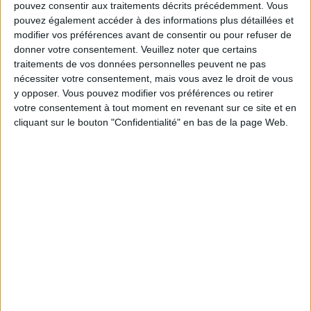
pouvez consentir aux traitements décrits précédemment. Vous
Service-client & Motivation
Voir tout
pouvez également accéder à des informations plus détaillées et
modifier vos préférences avant de consentir ou pour refuser de
Les équipes du Service-client et de la
Communauté Savoir Maigrir vous aident
donner votre consentement.
Veuillez noter que certains
chaque semaine à vous rapprocher
traitements de vos données personnelles peuvent ne pas
sereinement de votre objectif minceur.
nécessiter votre consentement, mais vous avez le droit de vous
y opposer. Vous pouvez modifier vos préférences ou retirer
votre consentement à tout moment en revenant sur ce site et en
cliquant sur le bouton "Confidentialité" en bas de la page Web.
Votre bilan minceur
(env. 2
min)
un homme
Je suis
une femme
cm
Je mesure
kg
Je pèse