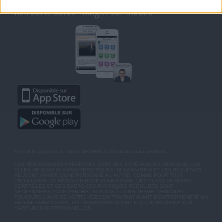
Retrouvez Savoir Maigrir sur mobile
*Prix d'un appel local. Ouvert de 9H00 à 15h du lundi au vendredi.
LES TÉMOIGNAGES PRÉSENTÉS SONT DES EXPÉRIENCES INDIVIDUELLES.
ELLES NE SONT NI CARACTÉRISTIQUES, NI GARANTIES ET LES RÉSULTATS
PEUVENT VARIER D'UNE PERSONNE A L'AUTRE. COMME POUR TOUT
PROGRAMME DE RÉÉQUILIBRAGE ALIMENTAIRE, DES PLANS DE REPAS
CONTRÔLÉS ET DES EXERCICES PHYSIQUES RÉGULIERS SONT
NÉCESSAIRES POUR PERDRE DU POIDS À LONG TERME. DEMANDEZ
TOUJOURS L'AVIS DE VOTRE MÉDECIN TRAITANT AVANT D'ENTREPRENDRE UN
RÉGIME AMINCISSANT, UN PROGRAMME SPORTIF OU DE MODIFIER VOS
HABITUDES NUTRITIONNELLES.