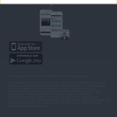
Retrouvez Savoir Maigrir sur mobile
*Prix d'un appel local. Ouvert de 9H00 à 15h du lundi au vendredi.
LES TÉMOIGNAGES PRÉSENTÉS SONT DES EXPÉRIENCES INDIVIDUELLES.
ELLES NE SONT NI CARACTÉRISTIQUES, NI GARANTIES ET LES RÉSULTATS
PEUVENT VARIER D'UNE PERSONNE A L'AUTRE. COMME POUR TOUT
PROGRAMME DE RÉÉQUILIBRAGE ALIMENTAIRE, DES PLANS DE REPAS
CONTRÔLÉS ET DES EXERCICES PHYSIQUES RÉGULIERS SONT
NÉCESSAIRES POUR PERDRE DU POIDS À LONG TERME. DEMANDEZ
TOUJOURS L'AVIS DE VOTRE MÉDECIN TRAITANT AVANT D'ENTREPRENDRE UN
RÉGIME AMINCISSANT, UN PROGRAMME SPORTIF OU DE MODIFIER VOS
HABITUDES NUTRITIONNELLES.