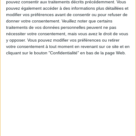
pouvez consentir aux traitements décrits précédemment. Vous
Communauté Savoir Maigrir vous aident
pouvez également accéder à des informations plus détaillées et
chaque semaine à vous rapprocher
modifier vos préférences avant de consentir ou pour refuser de
sereinement de votre objectif minceur.
donner votre consentement.
Veuillez noter que certains
traitements de vos données personnelles peuvent ne pas
nécessiter votre consentement, mais vous avez le droit de vous
y opposer. Vous pouvez modifier vos préférences ou retirer
Votre bilan minceur
(env. 2
votre consentement à tout moment en revenant sur ce site et en
cliquant sur le bouton "Confidentialité" en bas de la page Web.
min)
un homme
Je suis
une femme
cm
Je mesure
kg
Je pèse
kg
Je voudrais
peser