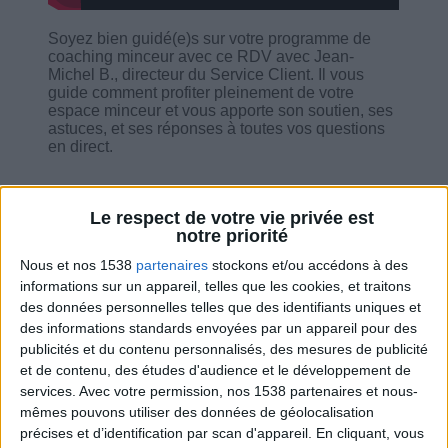
Soyez bien guidé(e)s sur votre programme de
coaching minceur avec ce RDV avec Jean-
Michel B., directeur du Service Client. Il vous
guide comment profiter pleinement de votre
espace minceur et vous apporte son soutien, ses
astuces, et ses réponses à toutes vos questions
en direct.
Le respect de votre vie privée est
notre priorité
Combien de kilos souhaitez-vous perdre ?
Nous et nos 1538
partenaires
stockons et/ou accédons à des
informations sur un appareil, telles que les cookies, et traitons
Moins de
De 5 à 10
Plus de
des données personnelles telles que des identifiants uniques et
5 kilos
kilos
10 kilos
des informations standards envoyées par un appareil pour des
publicités et du contenu personnalisés, des mesures de publicité
et de contenu, des études d'audience et le développement de
services.
Avec votre permission, nos 1538 partenaires et nous-
Service-client & Motivation
Voir tout
mêmes pouvons utiliser des données de géolocalisation
précises et d’identification par scan d'appareil. En cliquant, vous
Les équipes du Service-client et de la