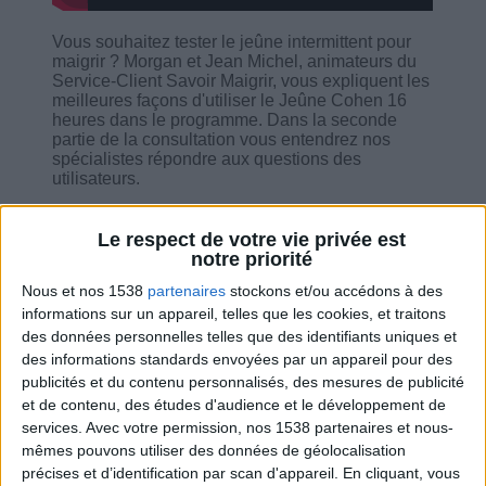
Vous souhaitez tester le jeûne intermittent pour
maigrir ? Morgan et Jean Michel, animateurs du
Service-Client Savoir Maigrir, vous expliquent les
meilleures façons d'utiliser le Jeûne Cohen 16
heures dans le programme. Dans la seconde
partie de la consultation vous entendrez nos
spécialistes répondre aux questions des
utilisateurs.
Le respect de votre vie privée est
notre priorité
Nous et nos 1538
partenaires
stockons et/ou accédons à des
Combien de kilos souhaitez-vous perdre ?
informations sur un appareil, telles que les cookies, et traitons
des données personnelles telles que des identifiants uniques et
Moins de
De 5 à 10
Plus de
des informations standards envoyées par un appareil pour des
5 kilos
kilos
10 kilos
publicités et du contenu personnalisés, des mesures de publicité
et de contenu, des études d'audience et le développement de
services.
Avec votre permission, nos 1538 partenaires et nous-
mêmes pouvons utiliser des données de géolocalisation
Service-client & Motivation
Voir tout
précises et d’identification par scan d'appareil. En cliquant, vous