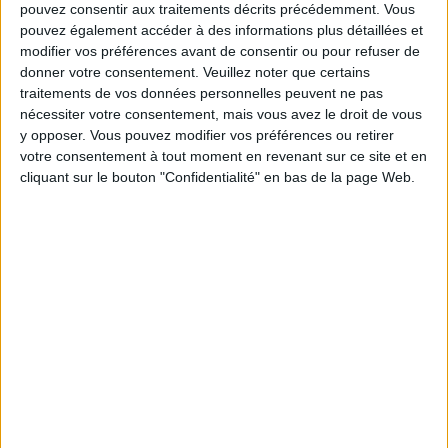
pouvez consentir aux traitements décrits précédemment. Vous
Les équipes du Service-client et de la
pouvez également accéder à des informations plus détaillées et
Communauté Savoir Maigrir vous aident
modifier vos préférences avant de consentir ou pour refuser de
chaque semaine à vous rapprocher
sereinement de votre objectif minceur.
donner votre consentement.
Veuillez noter que certains
traitements de vos données personnelles peuvent ne pas
nécessiter votre consentement, mais vous avez le droit de vous
y opposer. Vous pouvez modifier vos préférences ou retirer
Votre bilan minceur
votre consentement à tout moment en revenant sur ce site et en
(env. 2
cliquant sur le bouton "Confidentialité" en bas de la page Web.
min)
un homme
Je suis
une femme
cm
Je mesure
kg
Je pèse
kg
Je voudrais
peser