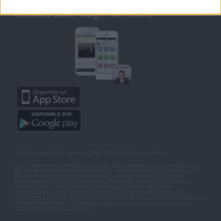
Retrouvez Savoir Maigrir sur mobile
*Prix d'un appel local. Ouvert de 9H00 à 15h du lundi au vendredi.
LES TÉMOIGNAGES PRÉSENTÉS SONT DES EXPÉRIENCES INDIVIDUELLES.
ELLES NE SONT NI CARACTÉRISTIQUES, NI GARANTIES ET LES RÉSULTATS
PEUVENT VARIER D'UNE PERSONNE A L'AUTRE. COMME POUR TOUT
PROGRAMME DE RÉÉQUILIBRAGE ALIMENTAIRE, DES PLANS DE REPAS
CONTRÔLÉS ET DES EXERCICES PHYSIQUES RÉGULIERS SONT
NÉCESSAIRES POUR PERDRE DU POIDS À LONG TERME. DEMANDEZ
TOUJOURS L'AVIS DE VOTRE MÉDECIN TRAITANT AVANT D'ENTREPRENDRE UN
RÉGIME AMINCISSANT, UN PROGRAMME SPORTIF OU DE MODIFIER VOS
HABITUDES NUTRITIONNELLES.