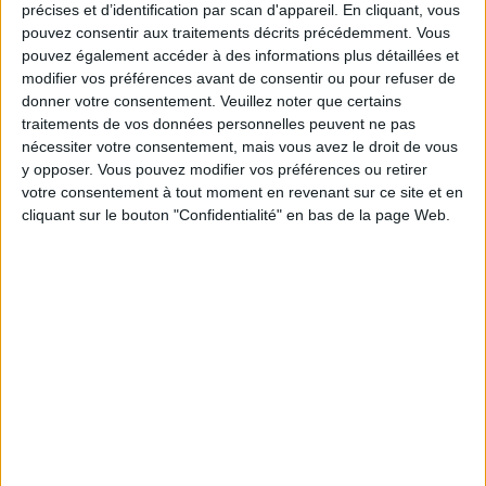
précises et d’identification par scan d'appareil. En cliquant, vous
Moins de
De 5 à 10
Plus de
pouvez consentir aux traitements décrits précédemment. Vous
5 kilos
kilos
10 kilos
pouvez également accéder à des informations plus détaillées et
modifier vos préférences avant de consentir ou pour refuser de
donner votre consentement.
Veuillez noter que certains
traitements de vos données personnelles peuvent ne pas
Service-client & Motivation
Voir tout
nécessiter votre consentement, mais vous avez le droit de vous
y opposer. Vous pouvez modifier vos préférences ou retirer
Les équipes du Service-client et de la
Communauté Savoir Maigrir vous aident
votre consentement à tout moment en revenant sur ce site et en
chaque semaine à vous rapprocher
cliquant sur le bouton "Confidentialité" en bas de la page Web.
sereinement de votre objectif minceur.
Votre bilan minceur
(env. 2
min)
un homme
Je suis
une femme