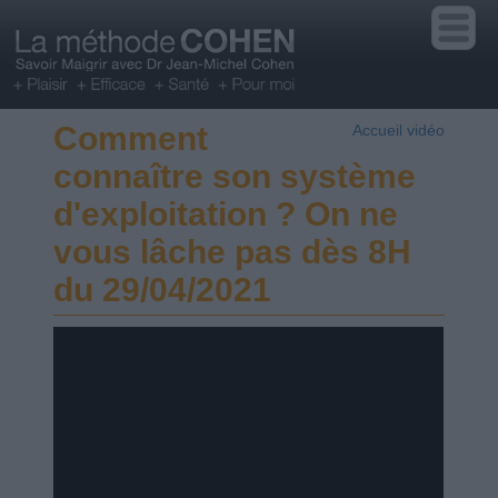
Comment
Accueil vidéo
connaître son système
d'exploitation ? On ne
vous lâche pas dès 8H
du 29/04/2021