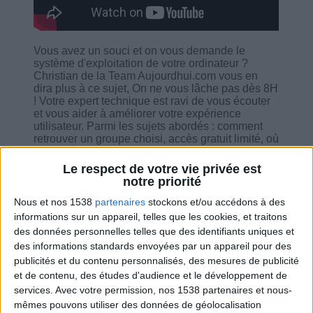
Vous avez un souci et on vous demande le
système d'exploitation de votre ordinateur ?
Christian de la Team Aujourdhui.com vous en
dira plus à ce sujet, On ne vous lâche pas dès 8H
! Votre expert technique est ravi de vous écouter
et vous aider à améliorer votre expérience
utilisateur. Parmi les sujets abordés : comment
retrouver un groupe choisi, accès gratuit limité, où
trouver les repas de colopathie, une balance
connectée compatible, comment déterminer le
Le respect de votre vie privée est
navigateur internet et le système d'exploitation,
notre priorité
bonne interface de la nouvelle appli, la barre de
poids sur android, visualisation de l'appli sur la
Nous et nos 1538
partenaires
stockons et/ou accédons à des
télé...
informations sur un appareil, telles que les cookies, et traitons
des données personnelles telles que des identifiants uniques et
des informations standards envoyées par un appareil pour des
publicités et du contenu personnalisés, des mesures de publicité
et de contenu, des études d'audience et le développement de
services.
Avec votre permission, nos 1538 partenaires et nous-
Combien de kilos souhaitez-vous perdre ?
mêmes pouvons utiliser des données de géolocalisation