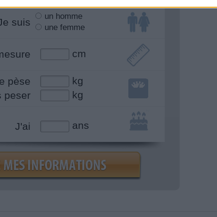
un homme
Je suis
une femme
cm
mesure
kg
e pèse
kg
s peser
ans
J'ai