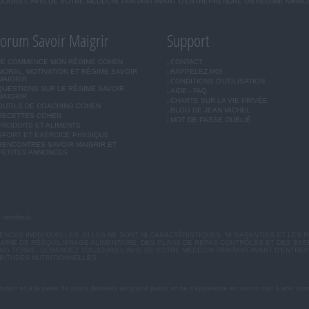
OURS L'AVIS DE VOTRE MÉDECIN TRAITANT AVANT D'ENTREPRENDRE UN RÉGIME AMINC
orum Savoir Maigrir
Support
JE COMMENCE MON RÉGIME COHEN
CONTACT
MORAL, MOTIVATION ET RÉGIME SAVOIR
RAPPELEZ-MOI
MAIGRIR
CONDITIONS D'UTILISATION
QUESTIONS SUR LE RÉGIME SAVOIR
AIDE - FAQ
MAIGRIR
CHARTE SUR LA VIE PRIVÉE
OUTILS DE COACHING COHEN
BLOG DE JEAN MICHEL
RECETTES COHEN
MOT DE PASSE OUBLIÉ
PRODUITS ET ALIMENTS
SPORT ET EXERCICE PHYSIQUE
RENCONTRES SAVOIR MAIGRIR ET
PETITES ANNONCES
u vendredi.
CES INDIVIDUELLES. ELLES NE SONT NI CARACTÉRISTIQUES, NI GARANTIES ET LES R
MME DE RÉÉQUILIBRAGE ALIMENTAIRE, DES PLANS DE REPAS CONTRÔLÉS ET DES EX
G TERME. DEMANDEZ TOUJOURS L'AVIS DE VOTRE MÉDECIN TRAITANT AVANT D'ENTREP
BITUDES NUTRITIONNELLES.
ation et à la perte de poids destinés au grand public et ne s'apparente en aucun cas à une cons