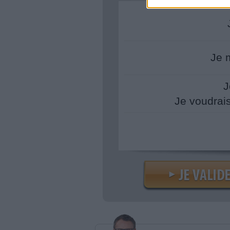
Je 
J
Je voudrai