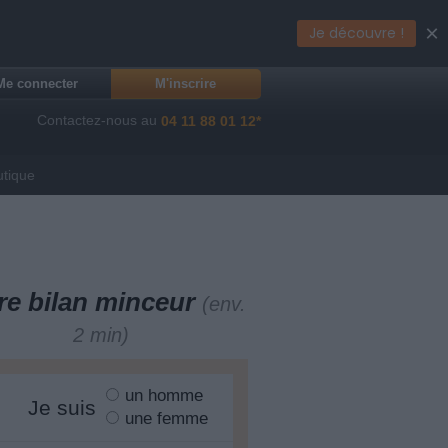
×
Je découvre !
Me connecter
M'inscrire
Contactez-nous au
04 11 88 01 12*
utique
re bilan minceur
(env.
2 min)
un homme
Je suis
une femme