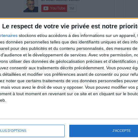
riences individuelles qui ne sont ni caractéristiques, ni
Le respect de votre vie privée est notre priorit
e rééquilibrage alimentaire, des plans de repas contrôlés et
 nécessaires pour perdre du poids à long terme. Demandez
nt avant d'entreprendre un régime amincissant, un programme
rtenaires
stockons et/ou accédons à des informations sur un appareil, t
itionnelles.
 des données personnelles telles que des identifiants uniques et des in
reil pour des publicités et du contenu personnalisés, des mesures de p
 d'audience et le développement de services.
Avec votre permission, n
s utiliser des données de géolocalisation précises et d’identification 
ouvez consentir aux traitements décrits précédemment. Vous pouvez é
& Motivation
s détaillées et modifier vos préférences avant de consentir ou pour ref
Voir tout
lez noter que certains traitements de vos données personnelles peuven
nt et de la Communauté Savoir Maigrir vous
 mais vous avez le droit de vous y opposer. Vous pouvez modifier vos 
s rapprocher sereinement de votre objectif
tement à tout moment en revenant sur ce site et en cliquant sur le bouto
eb.
lan minceur
(env. 2 min)
PLUS D'OPTIONS
J'ACCEPTE