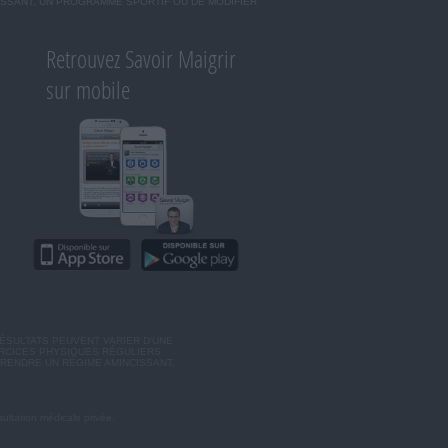
ISSANT, UN PROGRAMME SPORTIF OU DE MODIFIER
Retrouvez Savoir Maigrir
sur mobile
ÉSULTATS PEUVENT VARIER D'UNE
ERCICES PHYSIQUES RÉGULIERS
RENDRE UN RÉGIME AMINCISSANT,
ultation médicale privée.