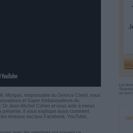
J
Les tém
Toutefoi
ne sont n
fé, Morgan, responsable du Service Client, vous
bassadeurs et Super Ambassadeurs du
c Dr Jean-Michel Cohen et vous aide à mieux
a présente. Il vous explique aussi comment
ia les réseaux sociaux Facebook, YouTube,
DER
nges avec les membres qui suivent ce