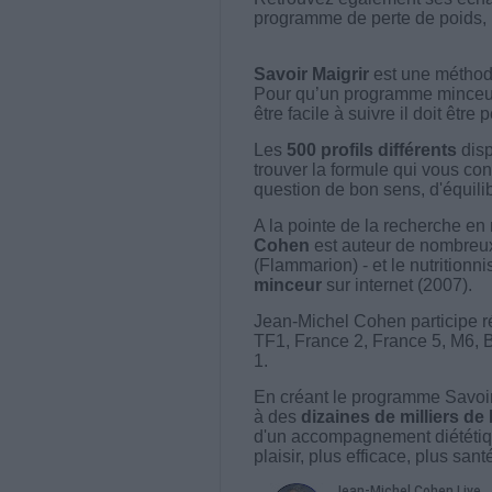
programme de perte de poids, le
Savoir Maigrir
est une méthode
Pour qu’un programme minceur soi
être facile à suivre il doit être
Les
500 profils différents
disp
trouver la formule qui vous con
question de bon sens, d'équilibr
A la pointe de la recherche en 
Cohen
est auteur de nombreux 
(Flammarion) - et le nutritionni
minceur
sur internet (2007).
Jean-Michel Cohen participe r
TF1, France 2, France 5, M6, 
1.
En créant le programme Savoir
à des
dizaines de milliers de
d'un accompagnement diététiq
plaisir, plus efficace, plus san