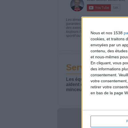
Les témoignages présentés sont des expé
garanties. Comme pour tout programme d
des exercices physiques réguliers sont
toujours l'avis de votre médecin traita
Nous et nos 1538
pa
sportif ou de modifier vos habitudes nutr
cookies, et traitons
envoyées par un appa
contenu, des études
et nous-mêmes pouvon
En cliquant, vous p
Service-client 
des informations plu
consentement.
Veuil
Les équipes du Service-clie
votre consentement,
aident chaque semaine à vou
retirer votre consen
minceur.
en bas de la page W
Votre bi