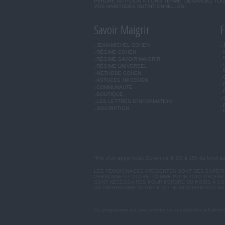
PERDRE DU POIDS À LONG TERME. DEMANDEZ TOUJ
VOS HABITUDES NUTRITIONNELLES.
Savoir Maigrir
F
JEAN-MICHEL COHEN
RÉGIME COHEN
RÉGIME SAVOIR MAIGRIR
RÉGIME UNIVERSEL
MÉTHODE COHEN
ASTUCES JM COHEN
COMMUNAUTÉ
BOUTIQUE
LES LETTRES D'INFORMATION
INSCRIPTION
*Prix d'un appel local. Ouvert de 9H00 à 15h du lundi a
LES TÉMOIGNAGES PRÉSENTÉS SONT DES EXPÉRIEN
PERSONNE A L'AUTRE. COMME POUR TOUT PROGRA
SONT NÉCESSAIRES POUR PERDRE DU POIDS À LON
UN PROGRAMME SPORTIF OU DE MODIFIER VOS HA
Ce programme est une somme de conseils liés à l'aliment