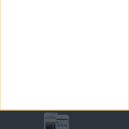
LES LETTRES D'INFORMATION
INSCRIPTION
Forum Savoir Maigrir
JE COMMENCE MON RÉGIME COHEN
MORAL, MOTIVATION ET RÉGIME SAVOIR MAIGRIR
QUESTIONS SUR LE RÉGIME SAVOIR MAIGRIR
OUTILS DE COACHING COHEN
RECETTES COHEN
PRODUITS ET ALIMENTS
SPORT ET EXERCICE PHYSIQUE
RENCONTRES SAVOIR MAIGRIR ET PETITES ANNONCES
Support
CONTACT
RAPPELEZ-MOI
CONDITIONS D'UTILISATION
AIDE - FAQ
CHARTE SUR LA VIE PRIVÉE
BLOG DE JEAN MICHEL
MOT DE PASSE OUBLIÉ
Retrouvez Savoir Maigrir sur mobile