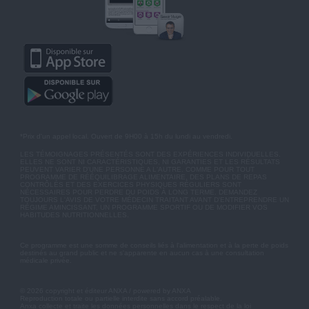
*Prix d'un appel local. Ouvert de 9H00 à 15h du lundi au vendredi.
LES TÉMOIGNAGES PRÉSENTÉS SONT DES EXPÉRIENCES INDIVIDUELLES.
ELLES NE SONT NI CARACTÉRISTIQUES, NI GARANTIES ET LES RÉSULTATS
PEUVENT VARIER D'UNE PERSONNE A L'AUTRE. COMME POUR TOUT
PROGRAMME DE RÉÉQUILIBRAGE ALIMENTAIRE, DES PLANS DE REPAS
CONTRÔLÉS ET DES EXERCICES PHYSIQUES RÉGULIERS SONT
NÉCESSAIRES POUR PERDRE DU POIDS À LONG TERME. DEMANDEZ
TOUJOURS L'AVIS DE VOTRE MÉDECIN TRAITANT AVANT D'ENTREPRENDRE UN
RÉGIME AMINCISSANT, UN PROGRAMME SPORTIF OU DE MODIFIER VOS
HABITUDES NUTRITIONNELLES.
Ce programme est une somme de conseils liés à l'alimentation et à la perte de poids
destinés au grand public et ne s'apparente en aucun cas à une consultation
médicale privée.
© 2026 copyright et éditeur ANXA / powered by ANXA
Reproduction totale ou partielle interdite sans accord préalable.
Anxa collecte et traite les données personnelles dans le respect de la loi