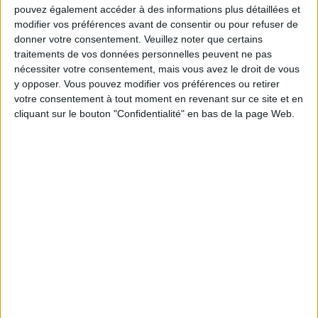
pouvez également accéder à des informations plus détaillées et
modifier vos préférences avant de consentir ou pour refuser de
donner votre consentement.
Veuillez noter que certains
traitements de vos données personnelles peuvent ne pas
Votre bilan minceur
(env. 2
nécessiter votre consentement, mais vous avez le droit de vous
y opposer. Vous pouvez modifier vos préférences ou retirer
min)
votre consentement à tout moment en revenant sur ce site et en
cliquant sur le bouton "Confidentialité" en bas de la page Web.
un homme
Je suis
une femme
cm
Je mesure
kg
Je pèse
kg
Je voudrais
peser
ans
J'ai