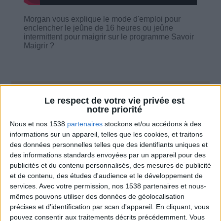
Morgan vous explique le mode d'emploi pour
enclencher le jeûne de 16 heures ou jeûne
intermittent pour maigrir sur le programme Savoir
Maigrir ?
Le respect de votre vie privée est
Combien de kilos souhaitez-vous perdre ?
notre priorité
Moins de
De 5 à 10
Plus de
Nous et nos 1538
partenaires
stockons et/ou accédons à des
5 kilos
kilos
10 kilos
informations sur un appareil, telles que les cookies, et traitons
des données personnelles telles que des identifiants uniques et
des informations standards envoyées par un appareil pour des
publicités et du contenu personnalisés, des mesures de publicité
Service-client & Motivation
et de contenu, des études d'audience et le développement de
Voir tout
services.
Avec votre permission, nos 1538 partenaires et nous-
Les équipes du Service-client et de la
mêmes pouvons utiliser des données de géolocalisation
Communauté Savoir Maigrir vous aident
précises et d’identification par scan d'appareil. En cliquant, vous
chaque semaine à vous rapprocher
pouvez consentir aux traitements décrits précédemment. Vous
sereinement de votre objectif minceur.