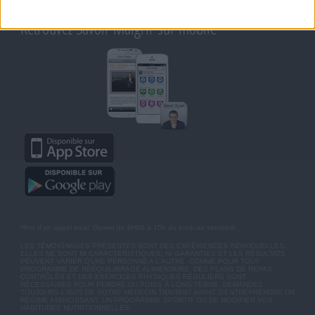
MOT DE PASSE OUBLIÉ
Retrouvez Savoir Maigrir sur mobile
*Prix d'un appel local. Ouvert de 9H00 à 15h du lundi au vendredi.
LES TÉMOIGNAGES PRÉSENTÉS SONT DES EXPÉRIENCES INDIVIDUELLES.
ELLES NE SONT NI CARACTÉRISTIQUES, NI GARANTIES ET LES RÉSULTATS
PEUVENT VARIER D'UNE PERSONNE A L'AUTRE. COMME POUR TOUT
PROGRAMME DE RÉÉQUILIBRAGE ALIMENTAIRE, DES PLANS DE REPAS
CONTRÔLÉS ET DES EXERCICES PHYSIQUES RÉGULIERS SONT
NÉCESSAIRES POUR PERDRE DU POIDS À LONG TERME. DEMANDEZ
TOUJOURS L'AVIS DE VOTRE MÉDECIN TRAITANT AVANT D'ENTREPRENDRE UN
RÉGIME AMINCISSANT, UN PROGRAMME SPORTIF OU DE MODIFIER VOS
HABITUDES NUTRITIONNELLES.