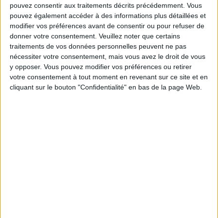
pouvez consentir aux traitements décrits précédemment. Vous
Service-client & Motivation
pouvez également accéder à des informations plus détaillées et
Voir tout
modifier vos préférences avant de consentir ou pour refuser de
Les équipes du Service-client et de la
donner votre consentement.
Veuillez noter que certains
Communauté Savoir Maigrir vous aident
traitements de vos données personnelles peuvent ne pas
chaque semaine à vous rapprocher
nécessiter votre consentement, mais vous avez le droit de vous
sereinement de votre objectif minceur.
y opposer. Vous pouvez modifier vos préférences ou retirer
votre consentement à tout moment en revenant sur ce site et en
cliquant sur le bouton "Confidentialité" en bas de la page Web.
Votre bilan minceur
(env. 2
min)
un homme
Je suis
une femme
cm
Je mesure
kg
Je pèse