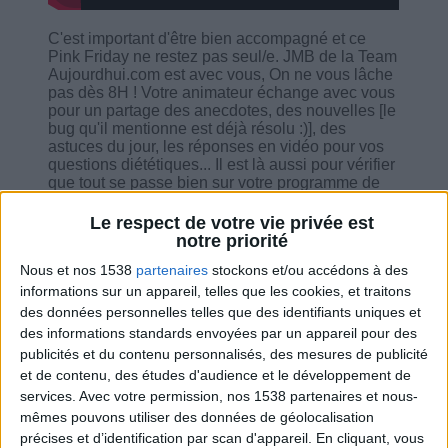
C'est important d'être bien accompagné et ce
Pink Friday ne restez pas seul/e. JMB de la Team
Aujourdhui.com est avec vous, On ne vous lâche
pas dès 8H ! Votre animateur échange avec vous
pour un partage des anecdotes, des nouvelles [le
bug qu'il mentionne est déjà résolu :)], des
astuces du jour, les réponses en vidéo pour vos
questions diététiques... Il est là aussi pour vérifier
que tout se passe bien sur votre programme de
coaching, sur votre progrès, et sur l'utilisation des
outils sans oublier ses conseils judicieux.
Le respect de votre vie privée est
notre priorité
Nous et nos 1538
partenaires
stockons et/ou accédons à des
informations sur un appareil, telles que les cookies, et traitons
des données personnelles telles que des identifiants uniques et
Combien de kilos souhaitez-vous perdre ?
des informations standards envoyées par un appareil pour des
publicités et du contenu personnalisés, des mesures de publicité
Moins de
De 5 à 10
Plus de
et de contenu, des études d'audience et le développement de
5 kilos
kilos
10 kilos
services.
Avec votre permission, nos 1538 partenaires et nous-
mêmes pouvons utiliser des données de géolocalisation
précises et d’identification par scan d'appareil. En cliquant, vous