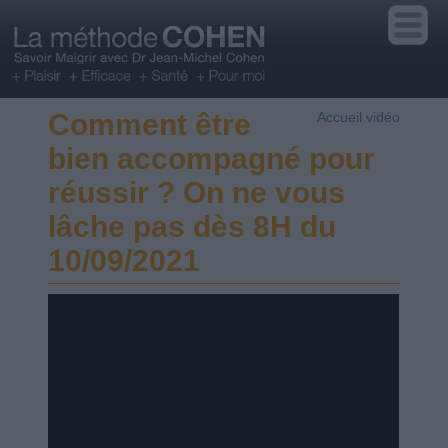
Comment être
Accueil vidéo
bien accompagné pour
réussir ? On ne vous
lâche pas dès 8H du
10/09/2021