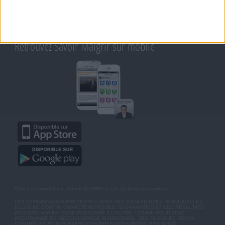
CONDITIONS D'UTILISATION
AIDE - FAQ
CHARTE SUR LA VIE PRIVÉE
BLOG DE JEAN MICHEL
MOT DE PASSE OUBLIÉ
Retrouvez Savoir Maigrir sur mobile
*Prix d'un appel local. Ouvert de 9H00 à 15h du lundi au vendredi.
LES TÉMOIGNAGES PRÉSENTÉS SONT DES EXPÉRIENCES INDIVIDUELLES.
ELLES NE SONT NI CARACTÉRISTIQUES, NI GARANTIES ET LES RÉSULTATS
PEUVENT VARIER D'UNE PERSONNE A L'AUTRE. COMME POUR TOUT
PROGRAMME DE RÉÉQUILIBRAGE ALIMENTAIRE, DES PLANS DE REPAS
CONTRÔLÉS ET DES EXERCICES PHYSIQUES RÉGULIERS SONT