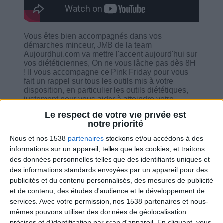
Vous êtes bien accompagnés dans vos
démarches minceur, JMB de la team
Aujourdhui.com va mettre l'accent aujourd'hui sur
vos diététiciennes, On ne vous lâche pas dès 8H
! Il vous accompagne ce Pink Friday pour vous
fait un rappel sur tous les outils mis à votre
disposition, en particulier les outils diététiques,
justement pour vous aider à atteindre votre
objectif minceur. Il vous accompagne pour vous
Le respect de votre vie privée est
aider à mettre en place une routine de réussite,
notre priorité
pour vous tenir au courant sur des nouveautés et
pour répondre à toutes vos questions.
Nous et nos 1538
partenaires
stockons et/ou accédons à des
informations sur un appareil, telles que les cookies, et traitons
des données personnelles telles que des identifiants uniques et
des informations standards envoyées par un appareil pour des
publicités et du contenu personnalisés, des mesures de publicité
et de contenu, des études d'audience et le développement de
Combien de kilos souhaitez-vous perdre ?
services.
Avec votre permission, nos 1538 partenaires et nous-
mêmes pouvons utiliser des données de géolocalisation
Moins de
De 5 à 10
Plus de
5 kilos
kilos
10 kilos
précises et d’identification par scan d'appareil. En cliquant, vous