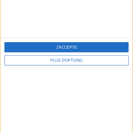
Retrouvez votre ligne en
changeant vos habitudes
alimentaires
J'ai déjà fait mincir des milliers de
J'ACCEPTE
personnes et aujourd'hui, c'est
vous qui allez en profiter.
PLUS D'OPTIONS
Retrouvez la méthode sur
Rejoignez la communauté Savoir Maigrir sur Facebook
et suivez les dernières nouveautés