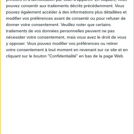
pouvez consentir aux traitements décrits précédemment. Vous
pouvez également accéder à des informations plus détaillées et
modifier vos préférences avant de consentir ou pour refuser de
Service-client & Motivation
donner votre consentement.
Veuillez noter que certains
Voir tout
traitements de vos données personnelles peuvent ne pas
Les équipes du Service-client et de la
nécessiter votre consentement, mais vous avez le droit de vous
Communauté Savoir Maigrir vous aident
y opposer. Vous pouvez modifier vos préférences ou retirer
chaque semaine à vous rapprocher
votre consentement à tout moment en revenant sur ce site et en
sereinement de votre objectif minceur.
cliquant sur le bouton "Confidentialité" en bas de la page Web.
Votre bilan minceur
(env. 2
min)
un homme
Je suis
une femme
cm
Je mesure