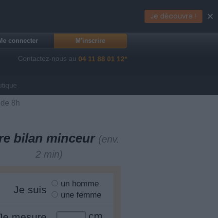
×
Je découvre !
Me connecter
M'inscrire
Contactez-nous au
04 11 88 01 12*
utique
 de 8h
re bilan minceur
(env.
2 min)
un homme
Je suis
une femme
cm
Je mesure