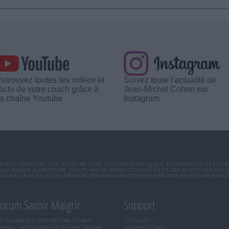
etrouvez toutes les vidéos et
Suivez toute l'actualité de
'actu de votre coach grâce à
Jean-Michel Cohen sur
a chaîne Youtube
Instagram
CES INDIVIDUELLES. ELLES NE SONT NI CARACTÉRISTIQUES, NI GARANTIES ET LES 
UILIBRAGE ALIMENTAIRE, DES PLANS DE REPAS CONTRÔLÉS ET DES EXERCICES PHY
OURS L'AVIS DE VOTRE MÉDECIN TRAITANT AVANT D'ENTREPRENDRE UN RÉGIME AMINC
orum Savoir Maigrir
Support
JE COMMENCE MON RÉGIME COHEN
CONTACT
MORAL, MOTIVATION ET RÉGIME SAVOIR
RAPPELEZ-MOI