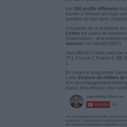
Les
500 profils différents
disp
trouver la formule qui vous con
question de bon sens, d'équilibr
A la pointe de la recherche en 
Cohen
est auteur de nombreux 
(Flammarion) - et le nutritionni
minceur
sur internet (2007).
Jean-Michel Cohen participe r
TF1, France 2, France 5, M6, 
1.
En créant le programme Savoir
à des
dizaines de milliers de
d'un accompagnement diététiq
plaisir, plus efficace, plus san
Les témoignages présentés sont des expé
garanties. Comme pour tout programme d
des exercices physiques réguliers sont