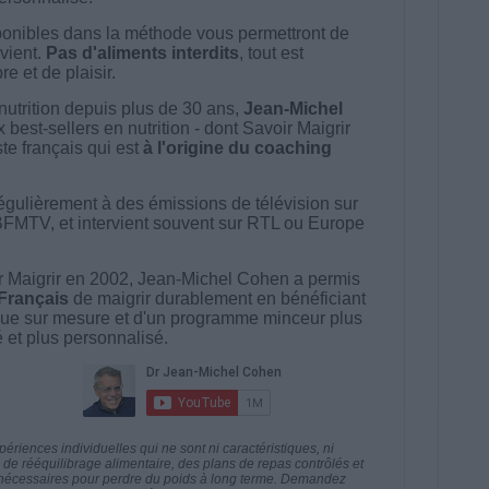
onibles dans la méthode vous permettront de
vient.
Pas d'aliments interdits
, tout est
e et de plaisir.
nutrition depuis plus de 30 ans,
Jean-Michel
best-sellers en nutrition - dont Savoir Maigrir
ste français qui est
à l'origine du coaching
égulièrement à des émissions de télévision sur
BFMTV, et intervient souvent sur RTL ou Europe
 Maigrir en 2002, Jean-Michel Cohen a permis
 Français
de maigrir durablement en bénéficiant
ue sur mesure et d'un programme minceur plus
té et plus personnalisé.
riences individuelles qui ne sont ni caractéristiques, ni
e rééquilibrage alimentaire, des plans de repas contrôlés et
 nécessaires pour perdre du poids à long terme. Demandez