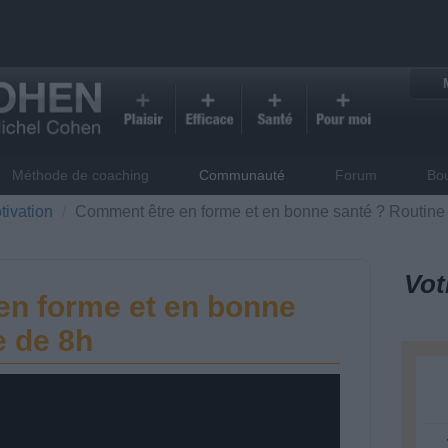
Méthode de coaching
Communauté
Forum
Bo
tivation
Comment être en forme et en bonne santé ? Routine
Vot
en forme et en bonne
e de 8h