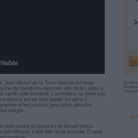
J
di, Jean-Michel de la Team Waouw échange
Les tém
Toutefoi
sion de questions-réponses afin de les aider à
ne sont n
ne santé cette semaine. L'animateur ne tarde pas
ons dans le but de bien guider les gens à
gramme et les soutenir pour ainsi atteindre
pour maigrir.
DER
 pour perdre du poids en se faisant plaisir.
t efficace, il doit être facile à suivre. Et pour
 personnalisé.