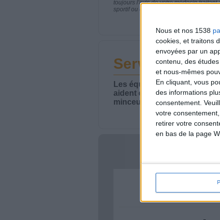
toujours l'avis de votre médecin traita
sportif ou de modifier vos habitudes nutr
Nous et nos 1538
pa
cookies, et traitons
envoyées par un appa
Service-client 
contenu, des études
et nous-mêmes pouvon
En cliquant, vous p
Les équipes du Service-clie
des informations plu
aident chaque semaine à vou
minceur.
consentement.
Veuil
votre consentement,
retirer votre consen
en bas de la page W
Votre bi