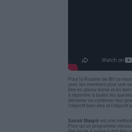
Pour la Routine de 8H ce mar
avec les membres pour une ses
être en pleine forme et en bon
à répondre à toutes les questi
démarrer ou continuer leur pro
l'objectif bien-être et l'objectif 
Savoir Maigrir
est une méthode
Pour qu’un programme minceur soi
être facile à suivre il doit être