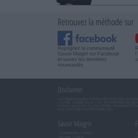
Retrouvez la méthode sur
Rejoignez la communauté
R
Savoir Maigrir sur Facebook
l
et suivez les dernières
s
nouveautés
Disclaimer
LES TÉMOIGNAGES PRÉSENTÉS SONT DES EXPÉRIEN
L'AUTRE. COMME POUR TOUT PROGRAMME DE RÉÉQ
PERDRE DU POIDS À LONG TERME. DEMANDEZ TOUJ
VOS HABITUDES NUTRITIONNELLES.
Savoir Maigrir
F
JEAN-MICHEL COHEN
RÉGIME COHEN