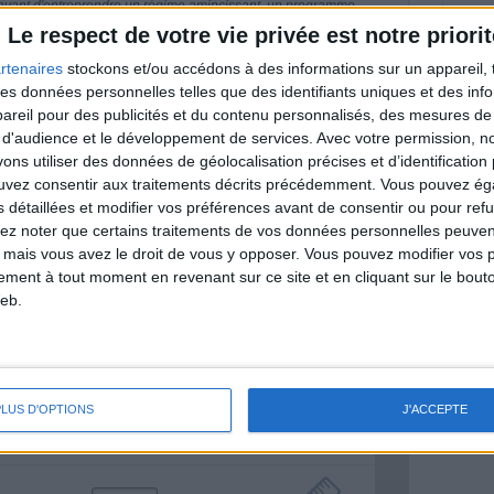
nt avant d'entreprendre un régime amincissant, un programme
itionnelles.
Le respect de votre vie privée est notre priorit
rtenaires
stockons et/ou accédons à des informations sur un appareil, t
 des données personnelles telles que des identifiants uniques et des in
reil pour des publicités et du contenu personnalisés, des mesures de p
& Motivation
 d'audience et le développement de services.
Avec votre permission, n
Voir tout
s utiliser des données de géolocalisation précises et d’identification 
ouvez consentir aux traitements décrits précédemment. Vous pouvez é
nt et de la Communauté Savoir Maigrir vous
s détaillées et modifier vos préférences avant de consentir ou pour ref
s rapprocher sereinement de votre objectif
lez noter que certains traitements de vos données personnelles peuven
 mais vous avez le droit de vous y opposer. Vous pouvez modifier vos 
tement à tout moment en revenant sur ce site et en cliquant sur le bouto
eb.
lan minceur
(env. 2 min)
PLUS D'OPTIONS
J'ACCEPTE
un homme
Je suis
une femme