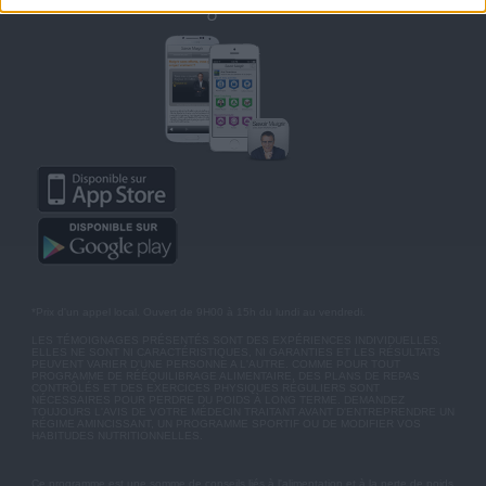
Retrouvez Savoir Maigrir sur mobile
*Prix d'un appel local. Ouvert de 9H00 à 15h du lundi au vendredi.
LES TÉMOIGNAGES PRÉSENTÉS SONT DES EXPÉRIENCES INDIVIDUELLES.
ELLES NE SONT NI CARACTÉRISTIQUES, NI GARANTIES ET LES RÉSULTATS
PEUVENT VARIER D'UNE PERSONNE A L'AUTRE. COMME POUR TOUT
PROGRAMME DE RÉÉQUILIBRAGE ALIMENTAIRE, DES PLANS DE REPAS
CONTRÔLÉS ET DES EXERCICES PHYSIQUES RÉGULIERS SONT
NÉCESSAIRES POUR PERDRE DU POIDS À LONG TERME. DEMANDEZ
TOUJOURS L'AVIS DE VOTRE MÉDECIN TRAITANT AVANT D'ENTREPRENDRE UN
RÉGIME AMINCISSANT, UN PROGRAMME SPORTIF OU DE MODIFIER VOS
HABITUDES NUTRITIONNELLES.
Ce programme est une somme de conseils liés à l'alimentation et à la perte de poids