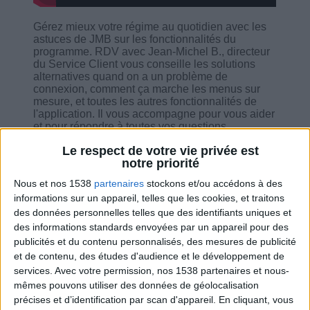
Gérez mieux votre régime au quotidien avec les
astuces de JMB sur les fonctionnalités du
programme. RDV avec Jean-Michel B., directeur
du Service Client vous conseille les solutions
alternatives quand on a un problème de
connexion, comment ça marche les menus sur
mesure, et toutes les autres fonctionnalités de
l'application. Il vous accompagne pour vous aider
et pour répondre à toutes vos questions.
Le respect de votre vie privée est
notre priorité
Nous et nos 1538
partenaires
stockons et/ou accédons à des
informations sur un appareil, telles que les cookies, et traitons
Combien de kilos souhaitez-vous perdre ?
des données personnelles telles que des identifiants uniques et
des informations standards envoyées par un appareil pour des
Moins de
De 5 à 10
Plus de
publicités et du contenu personnalisés, des mesures de publicité
5 kilos
kilos
10 kilos
et de contenu, des études d'audience et le développement de
services.
Avec votre permission, nos 1538 partenaires et nous-
mêmes pouvons utiliser des données de géolocalisation
précises et d’identification par scan d'appareil. En cliquant, vous
Service-client & Motivation
Voir tout