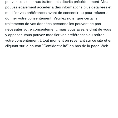
pouvez consentir aux traitements décrits précédemment. Vous
pouvez également accéder à des informations plus détaillées et
Les équipes du Service-client et de la
modifier vos préférences avant de consentir ou pour refuser de
Communauté Savoir Maigrir vous aident
donner votre consentement.
Veuillez noter que certains
chaque semaine à vous rapprocher
sereinement de votre objectif minceur.
traitements de vos données personnelles peuvent ne pas
nécessiter votre consentement, mais vous avez le droit de vous
y opposer. Vous pouvez modifier vos préférences ou retirer
votre consentement à tout moment en revenant sur ce site et en
cliquant sur le bouton "Confidentialité" en bas de la page Web.
Votre bilan minceur
(env. 2
min)
un homme
Je suis
une femme
cm
Je mesure
kg
Je pèse
kg
Je voudrais