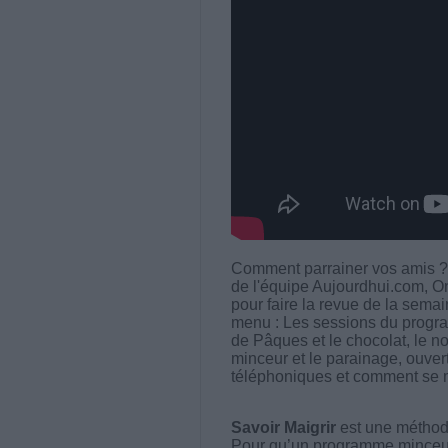
Comment parrainer vos amis ? 
de l'équipe Aujourdhui.com, On 
pour faire la revue de la sema
menu : Les sessions du progr
de Pâques et le chocolat, le no
minceur et le parainage, ouvert
téléphoniques et comment se m
Savoir Maigrir
est une méthode
Pour qu’un programme minceur soi