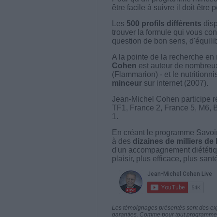
être facile à suivre il doit être
Les
500 profils différents
disp
trouver la formule qui vous con
question de bon sens, d'équilibr
A la pointe de la recherche en 
Cohen
est auteur de nombreux 
(Flammarion) - et le nutritionni
minceur
sur internet (2007).
Jean-Michel Cohen participe r
TF1, France 2, France 5, M6, 
1.
En créant le programme Savoir
à des
dizaines de milliers de
d'un accompagnement diététiq
plaisir, plus efficace, plus san
Les témoignages présentés sont des expé
garanties. Comme pour tout programme d