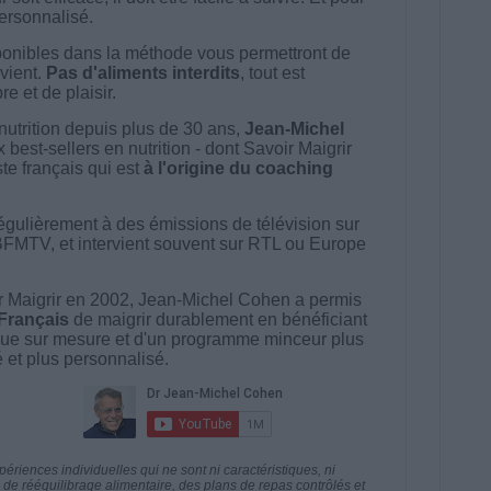
 personnalisé.
onibles dans la méthode vous permettront de
vient.
Pas d'aliments interdits
, tout est
e et de plaisir.
nutrition depuis plus de 30 ans,
Jean-Michel
best-sellers en nutrition - dont Savoir Maigrir
ste français qui est
à l'origine du coaching
égulièrement à des émissions de télévision sur
BFMTV, et intervient souvent sur RTL ou Europe
 Maigrir en 2002, Jean-Michel Cohen a permis
 Français
de maigrir durablement en bénéficiant
ue sur mesure et d'un programme minceur plus
té et plus personnalisé.
riences individuelles qui ne sont ni caractéristiques, ni
e rééquilibrage alimentaire, des plans de repas contrôlés et