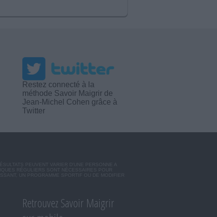
Restez connecté à la
méthode Savoir Maigrir de
Jean-Michel Cohen grâce à
Twitter
RÉSULTATS PEUVENT VARIER D'UNE PERSONNE A
SIQUES RÉGULIERS SONT NÉCESSAIRES POUR
ISSANT, UN PROGRAMME SPORTIF OU DE MODIFIER
Retrouvez Savoir Maigrir