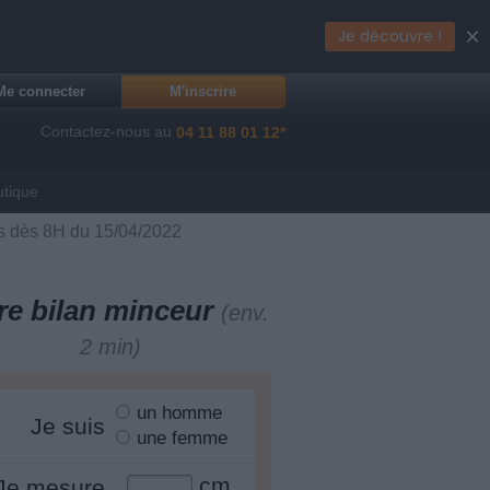
×
Je découvre !
Me connecter
M'inscrire
Contactez-nous au
04 11 88 01 12*
utique
s dès 8H du 15/04/2022
re bilan minceur
(env.
2 min)
un homme
Je suis
une femme
cm
Je mesure