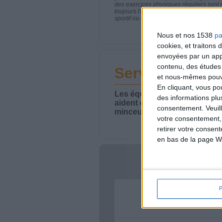
des exercices physiques réguliers sont
toujours l'avis de votre médecin traita
sportif ou de modifier vos habitudes nutr
Nous et nos 1538
pa
cookies, et traitons
envoyées par un appa
contenu, des études
Service-client 
et nous-mêmes pouvon
En cliquant, vous p
Les équipes du Service-clie
des informations plu
aident chaque semaine à vou
consentement.
Veuil
minceur.
votre consentement,
retirer votre consen
en bas de la page W
Votre bi