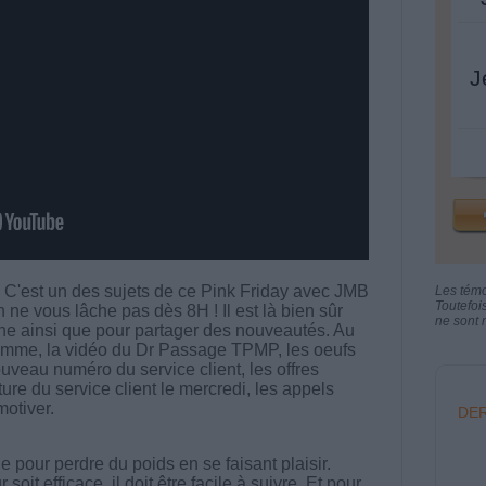
J
C'est un des sujets de ce Pink Friday avec JMB
Les tém
Toutefoi
ne vous lâche pas dès 8H ! Il est là bien sûr
ne sont n
ine ainsi que pour partager des nouveautés. Au
amme, la vidéo du Dr Passage TPMP, les oeufs
uveau numéro du service client, les offres
ure du service client le mercredi, les appels
otiver.
DER
 pour perdre du poids en se faisant plaisir.
t efficace, il doit être facile à suivre. Et pour