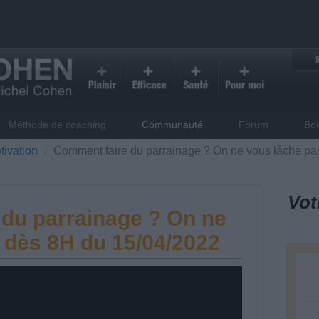
Méthode de coaching
Communauté
Forum
Bo
tivation
Comment faire du parrainage ? On ne vous lâche pa
Vot
du parrainage ? On ne
 dès 8H du 15/04/2022