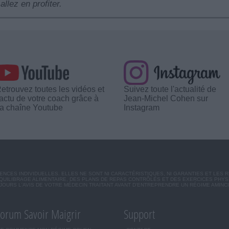
allez en profiter.
etrouvez toutes les vidéos et
Suivez toute l'actualité de
'actu de votre coach grâce à
Jean-Michel Cohen sur
a chaîne Youtube
Instagram
CES INDIVIDUELLES. ELLES NE SONT NI CARACTÉRISTIQUES, NI GARANTIES ET LES 
UILIBRAGE ALIMENTAIRE, DES PLANS DE REPAS CONTRÔLÉS ET DES EXERCICES PHY
OURS L'AVIS DE VOTRE MÉDECIN TRAITANT AVANT D'ENTREPRENDRE UN RÉGIME AMINC
orum Savoir Maigrir
Support