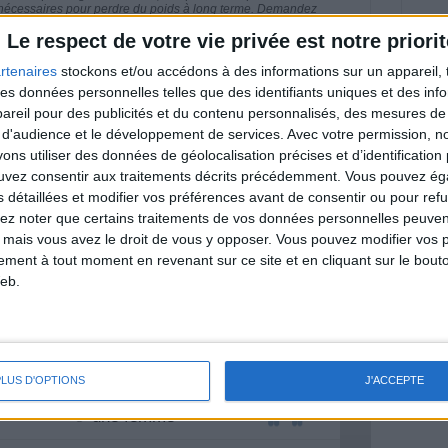
 nécessaires pour perdre du poids à long terme. Demandez
nt avant d'entreprendre un régime amincissant, un programme
itionnelles.
Le respect de votre vie privée est notre priorit
rtenaires
stockons et/ou accédons à des informations sur un appareil, t
 des données personnelles telles que des identifiants uniques et des in
reil pour des publicités et du contenu personnalisés, des mesures de p
 d'audience et le développement de services.
Avec votre permission, n
& Motivation
Voir tout
s utiliser des données de géolocalisation précises et d’identification 
ouvez consentir aux traitements décrits précédemment. Vous pouvez é
nt et de la Communauté Savoir Maigrir vous
s détaillées et modifier vos préférences avant de consentir ou pour ref
s rapprocher sereinement de votre objectif
lez noter que certains traitements de vos données personnelles peuven
 mais vous avez le droit de vous y opposer. Vous pouvez modifier vos 
tement à tout moment en revenant sur ce site et en cliquant sur le bouto
eb.
lan minceur
(env. 2 min)
PLUS D'OPTIONS
J'ACCEPTE
un homme
Je suis
une femme