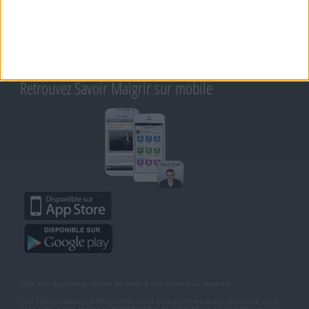
CONTACT
RAPPELEZ-MOI
CONDITIONS D'UTILISATION
AIDE - FAQ
CHARTE SUR LA VIE PRIVÉE
BLOG DE JEAN MICHEL
MOT DE PASSE OUBLIÉ
Retrouvez Savoir Maigrir sur mobile
*Prix d'un appel local. Ouvert de 9H00 à 15h du lundi au vendredi.
LES TÉMOIGNAGES PRÉSENTÉS SONT DES EXPÉRIENCES INDIVIDUELLES.