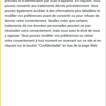
précises et d’identification par scan d'appareil. En cliquant, vous
Moins de
De 5 à 10
Plus de
pouvez consentir aux traitements décrits précédemment. Vous
5 kilos
kilos
10 kilos
pouvez également accéder à des informations plus détaillées et
modifier vos préférences avant de consentir ou pour refuser de
donner votre consentement.
Veuillez noter que certains
traitements de vos données personnelles peuvent ne pas
Service-client & Motivation
Voir tout
nécessiter votre consentement, mais vous avez le droit de vous
y opposer. Vous pouvez modifier vos préférences ou retirer
Les équipes du Service-client et de la
votre consentement à tout moment en revenant sur ce site et en
Communauté Savoir Maigrir vous aident
cliquant sur le bouton "Confidentialité" en bas de la page Web.
chaque semaine à vous rapprocher
sereinement de votre objectif minceur.
Votre bilan minceur
(env. 2
min)
un homme
Je suis
une femme