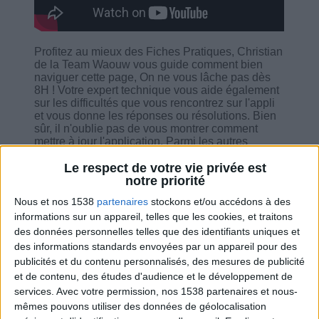
Profitez au mieux des Fiches Pratiques, Christian
de la Team Waouw vous guide comment bien
naviguer cette page, On ne vous lâche pas dès
8H ! Votre expert technique vous aide également
sur les difficultés que vous rencontrez sur l'appli
et vous donne les réponses ou résolutions. Bien
sûr, il n'oublie pas de vous montrer comment
mettre à jour l'application. Parmi les autres
thèmes abordés pendant ce live : recherche des
recettes, accès aux lives du Dr Cohen, l'appli
Le respect de votre vie privée est
bloqué, saisie de poids dans l'appli, l'arrêt des
notre priorité
notifications, la fiche sur les quantités, live de
Nous et nos 1538
partenaires
stockons et/ou accédons à des
Cathychou, question sur l'interview en direct du
informations sur un appareil, telles que les cookies, et traitons
JMC sur son nouveau livre La Méthode Cohen...
des données personnelles telles que des identifiants uniques et
des informations standards envoyées par un appareil pour des
publicités et du contenu personnalisés, des mesures de publicité
et de contenu, des études d'audience et le développement de
services.
Avec votre permission, nos 1538 partenaires et nous-
Combien de kilos souhaitez-vous perdre ?
mêmes pouvons utiliser des données de géolocalisation