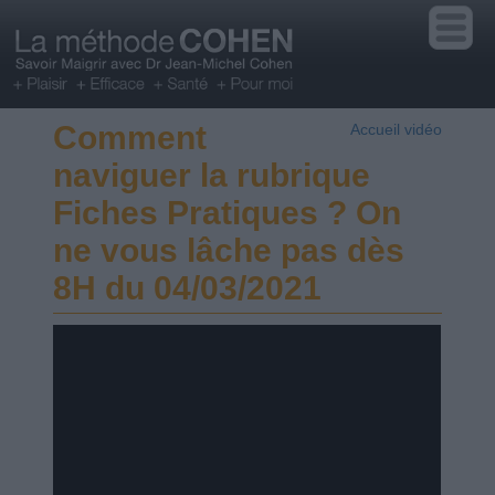
Comment
Accueil vidéo
naviguer la rubrique
Fiches Pratiques ? On
ne vous lâche pas dès
8H du 04/03/2021