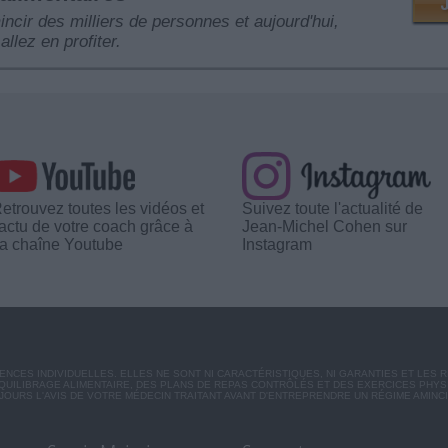
mincir des milliers de personnes et aujourd'hui,
allez en profiter.
etrouvez toutes les vidéos et
Suivez toute l'actualité de
'actu de votre coach grâce à
Jean-Michel Cohen sur
a chaîne Youtube
Instagram
CES INDIVIDUELLES. ELLES NE SONT NI CARACTÉRISTIQUES, NI GARANTIES ET LES 
UILIBRAGE ALIMENTAIRE, DES PLANS DE REPAS CONTRÔLÉS ET DES EXERCICES PHY
OURS L'AVIS DE VOTRE MÉDECIN TRAITANT AVANT D'ENTREPRENDRE UN RÉGIME AMINC