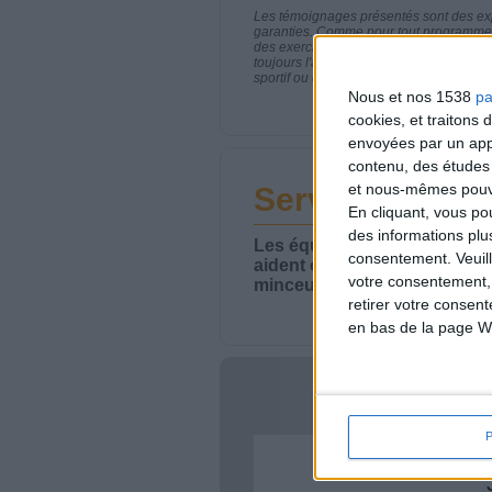
Les témoignages présentés sont des expé
garanties. Comme pour tout programme d
des exercices physiques réguliers sont
toujours l'avis de votre médecin traita
sportif ou de modifier vos habitudes nutr
Nous et nos 1538
pa
cookies, et traitons
envoyées par un appa
contenu, des études
et nous-mêmes pouvon
Service-client 
En cliquant, vous p
des informations plu
Les équipes du Service-clie
consentement.
Veuil
aident chaque semaine à vou
votre consentement,
minceur.
retirer votre consen
en bas de la page W
Votre bi