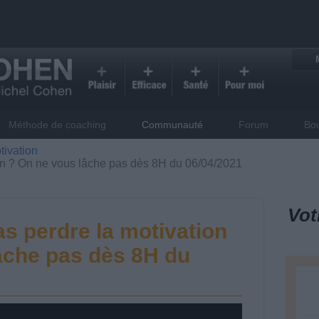
Méthode de coaching
Communauté
Forum
Bo
tivation
n ? On ne vous lâche pas dès 8H du 06/04/2021
Vot
 perdre la motivation
âche pas dès 8H du