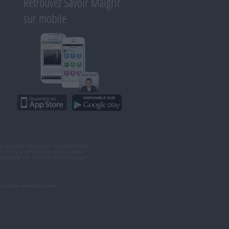
Retrouvez Savoir Maigrir
sur mobile
ÉSULTATS PEUVENT VARIER D'UNE
ERCICES PHYSIQUES RÉGULIERS
RENDRE UN RÉGIME AMINCISSANT,
ultation médicale privée.