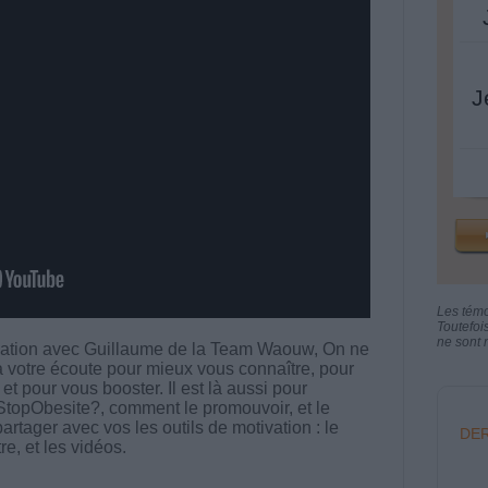
J
Les tém
Toutefoi
ne sont n
ation avec Guillaume de la Team Waouw, On ne
 à votre écoute pour mieux vous connaître, pour
 et pour vous booster. Il est là aussi pour
 #StopObesite?, comment le promouvoir, et le
artager avec vos les outils de motivation : le
DER
re, et les vidéos.