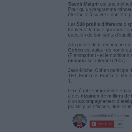
Savoir Maigrir
est une méthode
Pour qu’un programme minceur soi
être facile à suivre il doit être
Les
500 profils différents
disp
trouver la formule qui vous con
question de bon sens, d'équilibr
A la pointe de la recherche en 
Cohen
est auteur de nombreux 
(Flammarion) - et le nutritionni
minceur
sur internet (2007).
Jean-Michel Cohen participe r
TF1, France 2, France 5, M6, 
1.
En créant le programme Savoir
à des
dizaines de milliers de
d'un accompagnement diététiq
plaisir, plus efficace, plus san