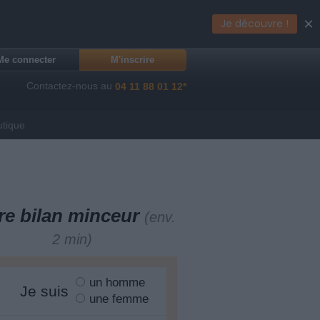
×
Je découvre !
Me connecter
M'inscrire
Contactez-nous au
04 11 88 01 12*
utique
re bilan minceur
(env.
2 min)
un homme
Je suis
une femme