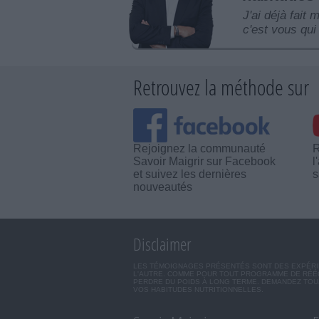
J'ai déjà fait 
c'est vous qui 
Retrouvez la méthode sur
Rejoignez la communauté
R
Savoir Maigrir sur Facebook
l
et suivez les dernières
s
nouveautés
Disclaimer
LES TÉMOIGNAGES PRÉSENTÉS SONT DES EXPÉRIEN
L'AUTRE. COMME POUR TOUT PROGRAMME DE RÉÉQ
PERDRE DU POIDS À LONG TERME. DEMANDEZ TOUJ
VOS HABITUDES NUTRITIONNELLES.