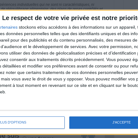
riences individuelles qui ne sont ni caractéristiques, ni
e rééquilibrage alimentaire, des plans de repas contrôlés et
 nécessaires pour perdre du poids à long terme. Demandez
Le respect de votre vie privée est notre priorit
nt avant d'entreprendre un régime amincissant, un programme
itionnelles.
rtenaires
stockons et/ou accédons à des informations sur un appareil, t
 des données personnelles telles que des identifiants uniques et des in
reil pour des publicités et du contenu personnalisés, des mesures de p
 d'audience et le développement de services.
Avec votre permission, n
s utiliser des données de géolocalisation précises et d’identification 
& Motivation
Voir tout
ouvez consentir aux traitements décrits précédemment. Vous pouvez é
s détaillées et modifier vos préférences avant de consentir ou pour ref
nt et de la Communauté Savoir Maigrir vous
lez noter que certains traitements de vos données personnelles peuven
s rapprocher sereinement de votre objectif
 mais vous avez le droit de vous y opposer. Vous pouvez modifier vos 
tement à tout moment en revenant sur ce site et en cliquant sur le bouto
eb.
lan minceur
(env. 2 min)
PLUS D'OPTIONS
J'ACCEPTE
un homme
Je suis