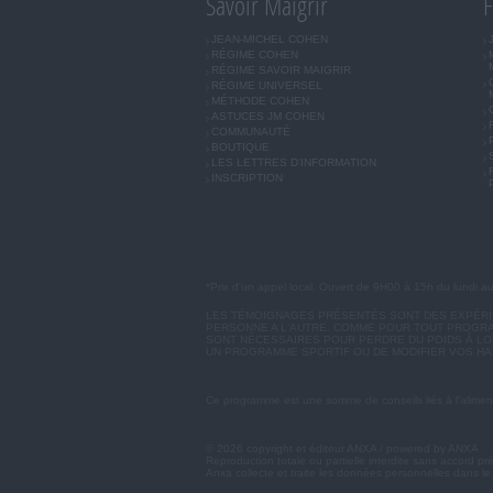
Savoir Maigrir
F
JEAN-MICHEL COHEN
RÉGIME COHEN
RÉGIME SAVOIR MAIGRIR
RÉGIME UNIVERSEL
MÉTHODE COHEN
ASTUCES JM COHEN
COMMUNAUTÉ
BOUTIQUE
LES LETTRES D'INFORMATION
INSCRIPTION
*Prix d'un appel local. Ouvert de 9H00 à 15h du lundi a
LES TÉMOIGNAGES PRÉSENTÉS SONT DES EXPÉRIEN
PERSONNE A L'AUTRE. COMME POUR TOUT PROGRA
SONT NÉCESSAIRES POUR PERDRE DU POIDS À LON
UN PROGRAMME SPORTIF OU DE MODIFIER VOS HA
Ce programme est une somme de conseils liés à l'aliment
© 2026 copyright et éditeur ANXA / powered by ANXA
Reproduction totale ou partielle interdite sans accord pr
Anxa collecte et traite les données personnelles dans le