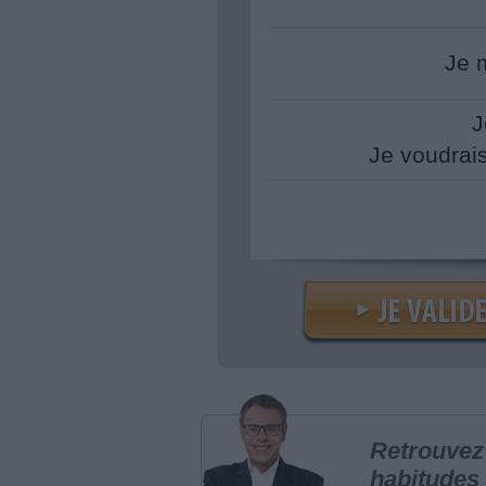
Je 
J
Je voudrai
Retrouvez 
habitudes 