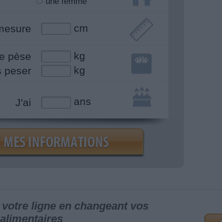
une femme
cm
mesure
kg
e pèse
kg
s peser
ans
J'ai
votre ligne en changeant vos
alimentaires