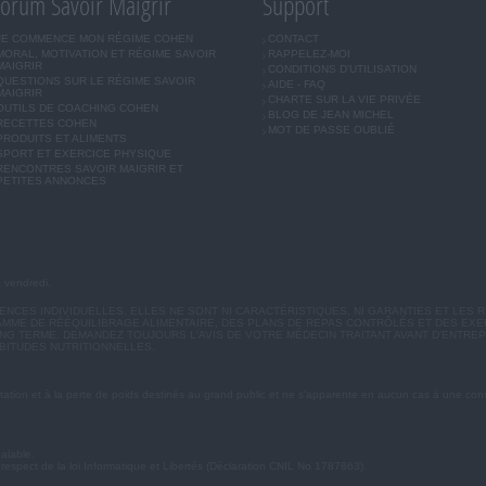
orum Savoir Maigrir
Support
JE COMMENCE MON RÉGIME COHEN
CONTACT
MORAL, MOTIVATION ET RÉGIME SAVOIR
RAPPELEZ-MOI
MAIGRIR
CONDITIONS D'UTILISATION
QUESTIONS SUR LE RÉGIME SAVOIR
AIDE - FAQ
MAIGRIR
CHARTE SUR LA VIE PRIVÉE
OUTILS DE COACHING COHEN
BLOG DE JEAN MICHEL
RECETTES COHEN
MOT DE PASSE OUBLIÉ
PRODUITS ET ALIMENTS
SPORT ET EXERCICE PHYSIQUE
RENCONTRES SAVOIR MAIGRIR ET
PETITES ANNONCES
u vendredi.
CES INDIVIDUELLES. ELLES NE SONT NI CARACTÉRISTIQUES, NI GARANTIES ET LES R
MME DE RÉÉQUILIBRAGE ALIMENTAIRE, DES PLANS DE REPAS CONTRÔLÉS ET DES EX
G TERME. DEMANDEZ TOUJOURS L'AVIS DE VOTRE MÉDECIN TRAITANT AVANT D'ENTREP
BITUDES NUTRITIONNELLES.
ation et à la perte de poids destinés au grand public et ne s'apparente en aucun cas à une cons
éalable.
 respect de la loi Informatique et Libertés (Déclaration CNIL No 1787863).