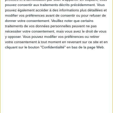
pouvez consentir aux traitements décrits précédemment. Vous
pouvez également accéder à des informations plus détaillées et
modifier vos préférences avant de consentir ou pour refuser de
Service-client & Motivation
donner votre consentement.
Veuillez noter que certains
Voir tout
traitements de vos données personnelles peuvent ne pas
Les équipes du Service-client et de la
nécessiter votre consentement, mais vous avez le droit de vous
Communauté Savoir Maigrir vous aident
y opposer. Vous pouvez modifier vos préférences ou retirer
chaque semaine à vous rapprocher
votre consentement à tout moment en revenant sur ce site et en
sereinement de votre objectif minceur.
cliquant sur le bouton "Confidentialité" en bas de la page Web.
Votre bilan minceur
(env. 2
min)
un homme
Je suis
une femme
cm
Je mesure