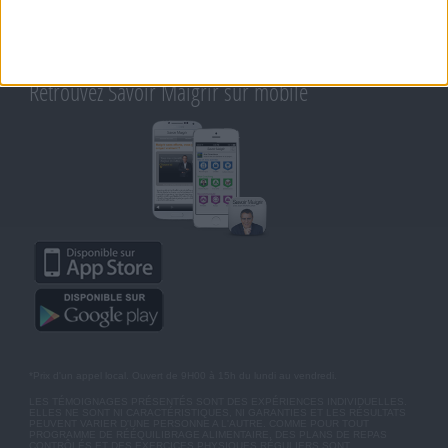
CONDITIONS D'UTILISATION
AIDE - FAQ
CHARTE SUR LA VIE PRIVÉE
BLOG DE JEAN MICHEL
MOT DE PASSE OUBLIÉ
Retrouvez Savoir Maigrir sur mobile
*Prix d'un appel local. Ouvert de 9H00 à 15h du lundi au vendredi.
LES TÉMOIGNAGES PRÉSENTÉS SONT DES EXPÉRIENCES INDIVIDUELLES.
ELLES NE SONT NI CARACTÉRISTIQUES, NI GARANTIES ET LES RÉSULTATS
PEUVENT VARIER D'UNE PERSONNE A L'AUTRE. COMME POUR TOUT
PROGRAMME DE RÉÉQUILIBRAGE ALIMENTAIRE, DES PLANS DE REPAS
CONTRÔLÉS ET DES EXERCICES PHYSIQUES RÉGULIERS SONT