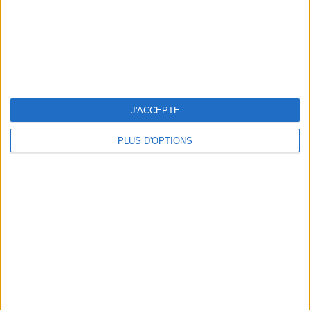
Retrouvez votre ligne en
changeant vos habitudes
alimentaires
J'ai déjà fait mincir des milliers de
J'ACCEPTE
personnes et aujourd'hui, c'est
vous qui allez en profiter.
PLUS D'OPTIONS
Retrouvez la méthode sur
Rejoignez la communauté Savoir Maigrir sur Facebook
et suivez les dernières nouveautés