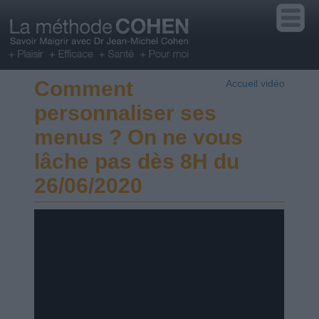
Comment
Accueil vidéo
personnaliser ses
menus ? On ne vous
lâche pas dès 8H du
26/06/2020