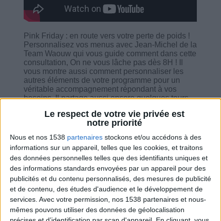
Pink Friday : en route vers votre perte de poids !
Personnalisez vos menus avec Jean-Michel de la
Team Waouw qui vous guide comment dans cette
consultation, On ne vous lâche pas dès 8H ! Il
vous montre aussi comment personnaliser les
autres éléments de votre programme pour un
véritable accompagnement répondant à vos
besoins. Il partage aussi encore quelques tours
dans sa poche. Et bien sûr, il est là aussi pour
Le respect de votre vie privée est
vous accompagner, pour répondre à vos
notre priorité
questions et donner un dépannage en temps réel,
et pour vous soutenir.
Nous et nos 1538
partenaires
stockons et/ou accédons à des
informations sur un appareil, telles que les cookies, et traitons
des données personnelles telles que des identifiants uniques et
des informations standards envoyées par un appareil pour des
publicités et du contenu personnalisés, des mesures de publicité
et de contenu, des études d'audience et le développement de
Combien de kilos souhaitez-vous perdre ?
services.
Avec votre permission, nos 1538 partenaires et nous-
mêmes pouvons utiliser des données de géolocalisation
Moins de
De 5 à 10
Plus de
5 kilos
kilos
10 kilos
précises et d’identification par scan d'appareil. En cliquant, vous