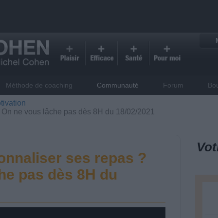
Méthode de coaching
Communauté
Forum
Bo
tivation
 On ne vous lâche pas dès 8H du 18/02/2021
Vot
nnaliser ses repas ?
he pas dès 8H du