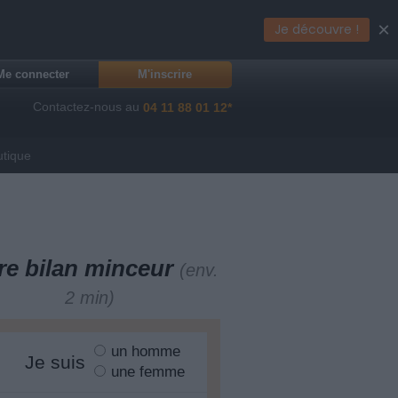
×
Je découvre !
Me connecter
M'inscrire
Contactez-nous au
04 11 88 01 12*
utique
re bilan minceur
(env.
2 min)
un homme
Je suis
une femme