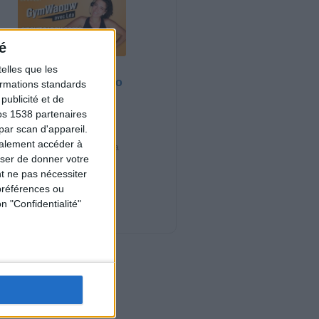
é
elles que les
Bas du Corps en
Feu : 30 min Cardio
formations standards
+ Renfo Muscu |
ublicité et de
GymWaouw 8H
os 1538 partenaires
avec Léa du
par scan d'appareil.
03/09/2025
galement accéder à
Sport pour maigrir à la
user de donner votre
maison
t ne pas nécessiter
préférences ou
Nouveautés
n "Confidentialité"