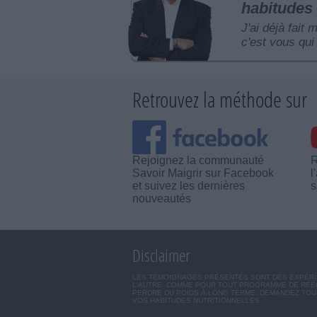
habitudes 
J'ai déjà fait 
c'est vous qui 
Retrouvez la méthode sur
Rejoignez la communauté
R
Savoir Maigrir sur Facebook
l
et suivez les dernières
s
nouveautés
Disclaimer
LES TÉMOIGNAGES PRÉSENTÉS SONT DES EXPÉRIEN
L'AUTRE. COMME POUR TOUT PROGRAMME DE RÉÉQ
PERDRE DU POIDS À LONG TERME. DEMANDEZ TOUJ
VOS HABITUDES NUTRITIONNELLES.