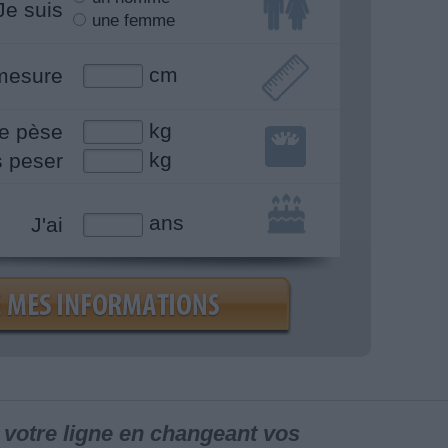
Je suis
une femme
cm
mesure
kg
e pèse
kg
s peser
ans
J'ai
votre ligne en changeant vos