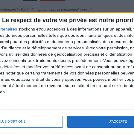
riences individuelles qui ne sont ni caractéristiques, ni
e rééquilibrage alimentaire, des plans de repas contrôlés et
 nécessaires pour perdre du poids à long terme. Demandez
Le respect de votre vie privée est notre priorit
nt avant d'entreprendre un régime amincissant, un programme
itionnelles.
rtenaires
stockons et/ou accédons à des informations sur un appareil, t
 des données personnelles telles que des identifiants uniques et des in
reil pour des publicités et du contenu personnalisés, des mesures de p
 d'audience et le développement de services.
Avec votre permission, n
s utiliser des données de géolocalisation précises et d’identification 
& Motivation
ouvez consentir aux traitements décrits précédemment. Vous pouvez é
Voir tout
s détaillées et modifier vos préférences avant de consentir ou pour ref
nt et de la Communauté Savoir Maigrir vous
lez noter que certains traitements de vos données personnelles peuven
s rapprocher sereinement de votre objectif
 mais vous avez le droit de vous y opposer. Vous pouvez modifier vos 
tement à tout moment en revenant sur ce site et en cliquant sur le bouto
eb.
lan minceur
(env. 2 min)
PLUS D'OPTIONS
J'ACCEPTE
un homme