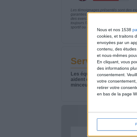
Les témoignages présentés sont des expé
garanties. Comme pour tout programme d
des exercices physiques réguliers sont
toujours l'avis de votre médecin traita
sportif ou de modifier vos habitudes nutr
Nous et nos 1538
pa
cookies, et traitons
envoyées par un appa
contenu, des études
et nous-mêmes pouvon
Service-client 
En cliquant, vous p
des informations plu
Les équipes du Service-clie
consentement.
Veuil
aident chaque semaine à vou
votre consentement,
minceur.
retirer votre consen
en bas de la page W
Votre bi