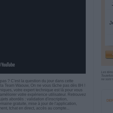
J
Les tém
Toutefoi
ne sont n
as ? C'est la question du jour dans cette
e la Team Waouw, On ne vous lâche pas dès 8H !
hniques, votre expert technique est là pour vous
améliorer votre expérience utilisateur. Retrouvez
ets abordés : validation d'inscription,
DER
aine gratuite, mise à jour de l'application,
ent, tchat en direct, accès au compte...