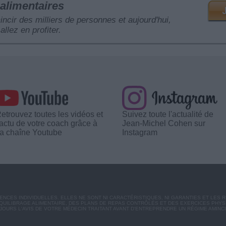
alimentaires
mincir des milliers de personnes et aujourd'hui,
allez en profiter.
etrouvez toutes les vidéos et
Suivez toute l'actualité de
'actu de votre coach grâce à
Jean-Michel Cohen sur
a chaîne Youtube
Instagram
CES INDIVIDUELLES. ELLES NE SONT NI CARACTÉRISTIQUES, NI GARANTIES ET LES 
UILIBRAGE ALIMENTAIRE, DES PLANS DE REPAS CONTRÔLÉS ET DES EXERCICES PHY
OURS L'AVIS DE VOTRE MÉDECIN TRAITANT AVANT D'ENTREPRENDRE UN RÉGIME AMINC