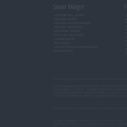
Savoir Maigrir
F
JEAN-MICHEL COHEN
RÉGIME COHEN
RÉGIME SAVOIR MAIGRIR
RÉGIME UNIVERSEL
MÉTHODE COHEN
ASTUCES JM COHEN
COMMUNAUTÉ
BOUTIQUE
LES LETTRES D'INFORMATION
INSCRIPTION
*Prix d'un appel local. Ouvert de 9H00 à 15h du lundi a
LES TÉMOIGNAGES PRÉSENTÉS SONT DES EXPÉRIEN
PERSONNE A L'AUTRE. COMME POUR TOUT PROGRA
SONT NÉCESSAIRES POUR PERDRE DU POIDS À LON
UN PROGRAMME SPORTIF OU DE MODIFIER VOS HA
Ce programme est une somme de conseils liés à l'aliment
© 2026 copyright et éditeur ANXA / powered by ANXA
Reproduction totale ou partielle interdite sans accord pr
Anxa collecte et traite les données personnelles dans le