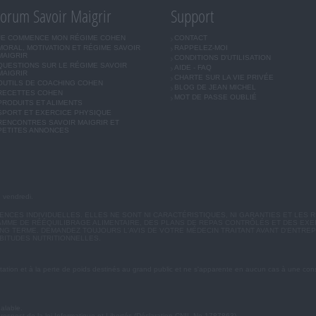
orum Savoir Maigrir
Support
JE COMMENCE MON RÉGIME COHEN
CONTACT
MORAL, MOTIVATION ET RÉGIME SAVOIR
RAPPELEZ-MOI
MAIGRIR
CONDITIONS D'UTILISATION
QUESTIONS SUR LE RÉGIME SAVOIR
AIDE - FAQ
MAIGRIR
CHARTE SUR LA VIE PRIVÉE
OUTILS DE COACHING COHEN
BLOG DE JEAN MICHEL
RECETTES COHEN
MOT DE PASSE OUBLIÉ
PRODUITS ET ALIMENTS
SPORT ET EXERCICE PHYSIQUE
RENCONTRES SAVOIR MAIGRIR ET
PETITES ANNONCES
u vendredi.
CES INDIVIDUELLES. ELLES NE SONT NI CARACTÉRISTIQUES, NI GARANTIES ET LES R
MME DE RÉÉQUILIBRAGE ALIMENTAIRE, DES PLANS DE REPAS CONTRÔLÉS ET DES EX
G TERME. DEMANDEZ TOUJOURS L'AVIS DE VOTRE MÉDECIN TRAITANT AVANT D'ENTREP
BITUDES NUTRITIONNELLES.
ation et à la perte de poids destinés au grand public et ne s'apparente en aucun cas à une cons
éalable.
 respect de la loi Informatique et Libertés (Déclaration CNIL No 1787863).