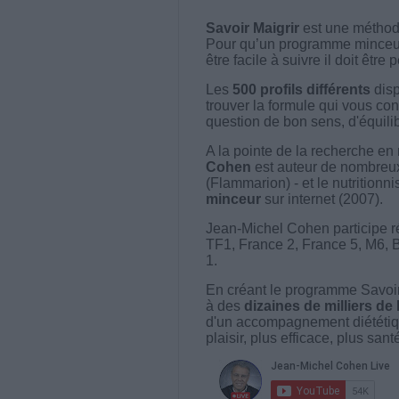
Savoir Maigrir
est une méthode
Pour qu’un programme minceur soi
être facile à suivre il doit être
Les
500 profils différents
disp
trouver la formule qui vous con
question de bon sens, d'équilibr
A la pointe de la recherche en 
Cohen
est auteur de nombreux 
(Flammarion) - et le nutritionni
minceur
sur internet (2007).
Jean-Michel Cohen participe r
TF1, France 2, France 5, M6, 
1.
En créant le programme Savoir
à des
dizaines de milliers de
d'un accompagnement diététiq
plaisir, plus efficace, plus san