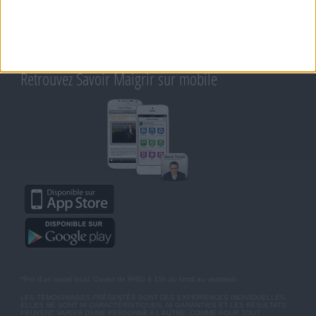
RAPPELEZ-MOI
CONDITIONS D'UTILISATION
AIDE - FAQ
CHARTE SUR LA VIE PRIVÉE
BLOG DE JEAN MICHEL
MOT DE PASSE OUBLIÉ
Retrouvez Savoir Maigrir sur mobile
*Prix d'un appel local. Ouvert de 9H00 à 15h du lundi au vendredi.
LES TÉMOIGNAGES PRÉSENTÉS SONT DES EXPÉRIENCES INDIVIDUELLES.
ELLES NE SONT NI CARACTÉRISTIQUES, NI GARANTIES ET LES RÉSULTATS
PEUVENT VARIER D'UNE PERSONNE A L'AUTRE. COMME POUR TOUT