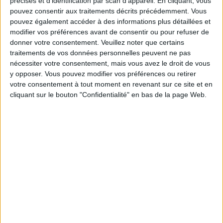
précises et d’identification par scan d'appareil. En cliquant, vous
5 kilos
kilos
10 kilos
pouvez consentir aux traitements décrits précédemment. Vous
pouvez également accéder à des informations plus détaillées et
modifier vos préférences avant de consentir ou pour refuser de
donner votre consentement.
Veuillez noter que certains
Service-client & Motivation
traitements de vos données personnelles peuvent ne pas
Voir tout
nécessiter votre consentement, mais vous avez le droit de vous
Les équipes du Service-client et de la
y opposer. Vous pouvez modifier vos préférences ou retirer
Communauté Savoir Maigrir vous aident
votre consentement à tout moment en revenant sur ce site et en
chaque semaine à vous rapprocher
cliquant sur le bouton "Confidentialité" en bas de la page Web.
sereinement de votre objectif minceur.
Votre bilan minceur
(env. 2
min)
un homme
Je suis
une femme