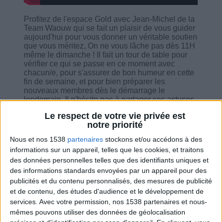
Profitez de l'espace Gold avec Jean-Michel de la
Team Waouw qui se fait un plaisir de vous guider
aujourd'hui pour vous donner un véritable soutien
que vous méritez, On ne vous lâche pas dès 11H
même le dimanche ! Il fait un tour de table pour
vérifier ce qui se passe en ce moment avec
chacun/e, pour s'assurer de bon humeur en cette
fin de semaine, et pour bien préparer les
nouveaux membres dès le démarrage le
lendemain. Il n'hésite pas à partager ses astuces
de cuisine, ses routines alimentaires, les fiches
Le respect de votre vie privée est
pratiques qui correspondent, ses conseils et des
notre priorité
bon mots pour vous booster. Il vous partage aussi
les autres rubriques très pratique - la masterclass,
Nous et nos 1538
partenaires
stockons et/ou accédons à des
le rendez-vous avec le docteur, etc.
informations sur un appareil, telles que les cookies, et traitons
des données personnelles telles que des identifiants uniques et
des informations standards envoyées par un appareil pour des
publicités et du contenu personnalisés, des mesures de publicité
et de contenu, des études d'audience et le développement de
Combien de kilos souhaitez-vous perdre ?
services.
Avec votre permission, nos 1538 partenaires et nous-
mêmes pouvons utiliser des données de géolocalisation
Moins de
De 5 à 10
Plus de