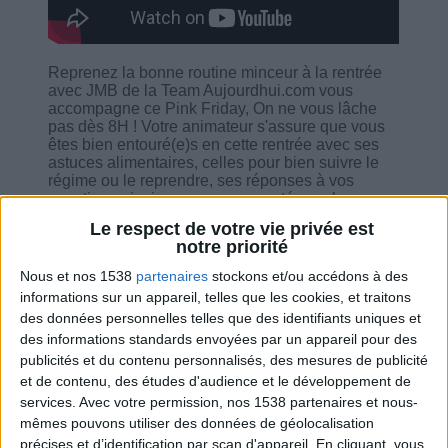
Reprenez la bonne routine minceur à la rentrée
avec JMB de la Team Aujourdhui.com vous
accompagne ce Pink Friday, On ne vous lâche
pas dès 8H ! Votre animateur s'assure que vous
êtes bien entouré(e)s en cette rentrée avec ses
astuces alimentaires, celles pour bien suivre le
régime ou le reprendre, ses réponses à vos
questions ainsi que ses nouveautés sur le
programme.
Le respect de votre vie privée est
notre priorité
Nous et nos 1538
partenaires
stockons et/ou accédons à des
informations sur un appareil, telles que les cookies, et traitons
des données personnelles telles que des identifiants uniques et
Combien de kilos souhaitez-vous perdre ?
des informations standards envoyées par un appareil pour des
publicités et du contenu personnalisés, des mesures de publicité
Moins de
De 5 à 10
Plus de
et de contenu, des études d'audience et le développement de
5 kilos
kilos
10 kilos
services.
Avec votre permission, nos 1538 partenaires et nous-
mêmes pouvons utiliser des données de géolocalisation
précises et d’identification par scan d'appareil. En cliquant, vous