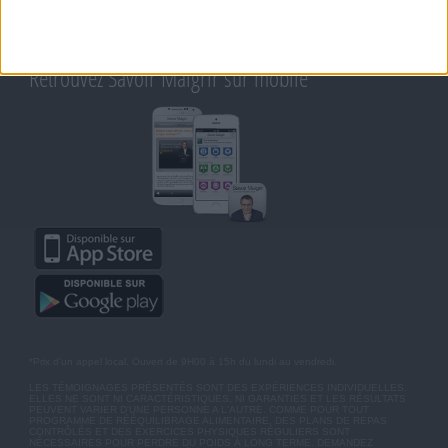
AIDE - FAQ
CHARTE SUR LA VIE PRIVÉE
BLOG DE JEAN MICHEL
MOT DE PASSE OUBLIÉ
Retrouvez Savoir Maigrir sur mobile
*Prix d'un appel local. Ouvert de 9H00 à 15h du lundi au vendredi.
LES TÉMOIGNAGES PRÉSENTÉS SONT DES EXPÉRIENCES INDIVIDUELLES.
ELLES NE SONT NI CARACTÉRISTIQUES, NI GARANTIES ET LES RÉSULTATS
PEUVENT VARIER D'UNE PERSONNE A L'AUTRE. COMME POUR TOUT
PROGRAMME DE RÉÉQUILIBRAGE ALIMENTAIRE, DES PLANS DE REPAS
CONTRÔLÉS ET DES EXERCICES PHYSIQUES RÉGULIERS SONT
NÉCESSAIRES POUR PERDRE DU POIDS À LONG TERME. DEMANDEZ