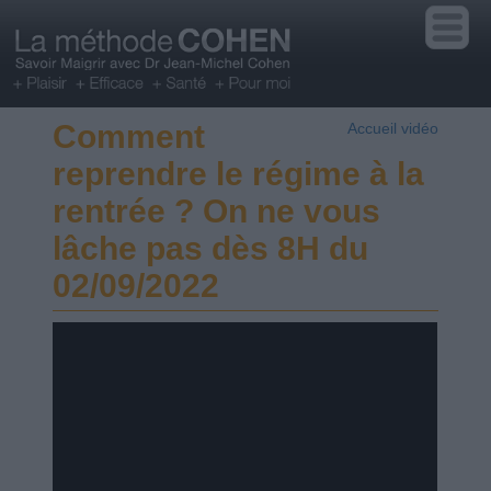
Comment
Accueil vidéo
reprendre le régime à la
rentrée ? On ne vous
lâche pas dès 8H du
02/09/2022