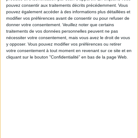
pouvez consentir aux traitements décrits précédemment. Vous
Service-client & Motivation
Voir tout
pouvez également accéder à des informations plus détaillées et
modifier vos préférences avant de consentir ou pour refuser de
Les équipes du Service-client et de la
donner votre consentement.
Veuillez noter que certains
Communauté Savoir Maigrir vous aident
traitements de vos données personnelles peuvent ne pas
chaque semaine à vous rapprocher
sereinement de votre objectif minceur.
nécessiter votre consentement, mais vous avez le droit de vous
y opposer. Vous pouvez modifier vos préférences ou retirer
votre consentement à tout moment en revenant sur ce site et en
cliquant sur le bouton "Confidentialité" en bas de la page Web.
Votre bilan minceur
(env. 2
min)
un homme
Je suis
une femme
cm
Je mesure
kg
Je pèse