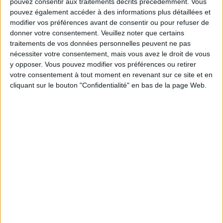
pouvez consentir aux traitements décrits précédemment. Vous
Les équipes du Service-client et de la
pouvez également accéder à des informations plus détaillées et
Communauté Savoir Maigrir vous aident
modifier vos préférences avant de consentir ou pour refuser de
chaque semaine à vous rapprocher
donner votre consentement.
Veuillez noter que certains
sereinement de votre objectif minceur.
traitements de vos données personnelles peuvent ne pas
nécessiter votre consentement, mais vous avez le droit de vous
y opposer. Vous pouvez modifier vos préférences ou retirer
votre consentement à tout moment en revenant sur ce site et en
Votre bilan minceur
(env. 2
cliquant sur le bouton "Confidentialité" en bas de la page Web.
min)
un homme
Je suis
une femme
cm
Je mesure
kg
Je pèse
kg
Je voudrais
peser