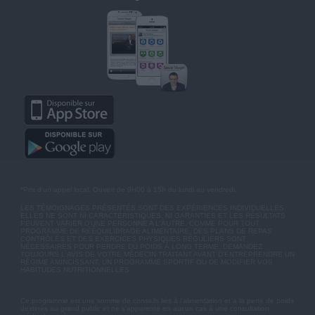
*Prix d'un appel local. Ouvert de 9H00 à 15h du lundi au vendredi.
LES TÉMOIGNAGES PRÉSENTÉS SONT DES EXPÉRIENCES INDIVIDUELLES.
ELLES NE SONT NI CARACTÉRISTIQUES, NI GARANTIES ET LES RÉSULTATS
PEUVENT VARIER D'UNE PERSONNE A L'AUTRE. COMME POUR TOUT
PROGRAMME DE RÉÉQUILIBRAGE ALIMENTAIRE, DES PLANS DE REPAS
CONTRÔLÉS ET DES EXERCICES PHYSIQUES RÉGULIERS SONT
NÉCESSAIRES POUR PERDRE DU POIDS À LONG TERME. DEMANDEZ
TOUJOURS L'AVIS DE VOTRE MÉDECIN TRAITANT AVANT D'ENTREPRENDRE UN
RÉGIME AMINCISSANT, UN PROGRAMME SPORTIF OU DE MODIFIER VOS
HABITUDES NUTRITIONNELLES.
Ce programme est une somme de conseils liés à l'alimentation et à la perte de poids
destinés au grand public et ne s'apparente en aucun cas à une consultation