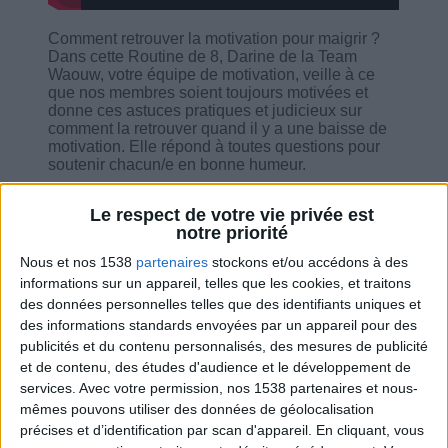
Comment retrouver la motivation pour maigrir ?
Dans cette Routine de 8, Darine de la Team
Waouw, votre équipe de motivation, veille à ce
que nos membres soient toujours motivées et
donne ces astuces pratiques et judicieux sur
comment la retrouver quand il y a une baisse de
motivation. Elle répond à toutes questions pour
soutenir chacun/e en bonne humeur.
Le respect de votre vie privée est
notre priorité
Nous et nos 1538
partenaires
stockons et/ou accédons à des
Combien de kilos souhaitez-vous perdre ?
informations sur un appareil, telles que les cookies, et traitons
des données personnelles telles que des identifiants uniques et
Moins de
De 5 à 10
Plus de
des informations standards envoyées par un appareil pour des
5 kilos
kilos
10 kilos
publicités et du contenu personnalisés, des mesures de publicité
et de contenu, des études d'audience et le développement de
services.
Avec votre permission, nos 1538 partenaires et nous-
mêmes pouvons utiliser des données de géolocalisation
Service-client & Motivation
Voir tout
précises et d’identification par scan d'appareil. En cliquant, vous