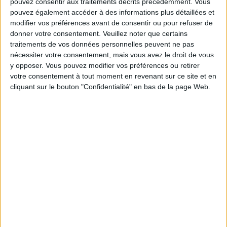
pouvez consentir aux traitements décrits précédemment. Vous
Les équipes du Service-client et de la
pouvez également accéder à des informations plus détaillées et
Communauté Savoir Maigrir vous aident
modifier vos préférences avant de consentir ou pour refuser de
chaque semaine à vous rapprocher
donner votre consentement.
Veuillez noter que certains
sereinement de votre objectif minceur.
traitements de vos données personnelles peuvent ne pas
nécessiter votre consentement, mais vous avez le droit de vous
y opposer. Vous pouvez modifier vos préférences ou retirer
votre consentement à tout moment en revenant sur ce site et en
Votre bilan minceur
(env. 2
cliquant sur le bouton "Confidentialité" en bas de la page Web.
min)
un homme
Je suis
une femme
cm
Je mesure
kg
Je pèse
kg
Je voudrais
peser