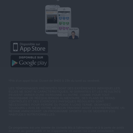
*Prix d'un appel local. Ouvert de 9H00 à 15h du lundi au vendredi.
LES TÉMOIGNAGES PRÉSENTÉS SONT DES EXPÉRIENCES INDIVIDUELLES.
ELLES NE SONT NI CARACTÉRISTIQUES, NI GARANTIES ET LES RÉSULTATS
PEUVENT VARIER D'UNE PERSONNE A L'AUTRE. COMME POUR TOUT
PROGRAMME DE RÉÉQUILIBRAGE ALIMENTAIRE, DES PLANS DE REPAS
CONTRÔLÉS ET DES EXERCICES PHYSIQUES RÉGULIERS SONT
NÉCESSAIRES POUR PERDRE DU POIDS À LONG TERME. DEMANDEZ
TOUJOURS L'AVIS DE VOTRE MÉDECIN TRAITANT AVANT D'ENTREPRENDRE UN
RÉGIME AMINCISSANT, UN PROGRAMME SPORTIF OU DE MODIFIER VOS
HABITUDES NUTRITIONNELLES.
Ce programme est une somme de conseils liés à l'alimentation et à la perte de poids
destinés au grand public et ne s'apparente en aucun cas à une consultation