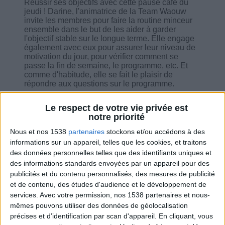
Réussir ses objectifs avec cette pause café du
jeudi ! Darine, l'animatrice de la Team Waouw
invite les membres pour faire la routine minceur
ensemble dans le but de les aider à garder
l'objectif stable sur le longue terme. Elle engage
également avec eux pour assurer leur niveau de
motivation du jour, pour vérifier comment se
passe la fin de semaine, le programme, etc. Et
comme d'habitude, elle se fait le plaisir de
répondre aux questions sur le programme.
Le respect de votre vie privée est
notre priorité
Nous et nos 1538
partenaires
stockons et/ou accédons à des
Combien de kilos souhaitez-vous perdre ?
informations sur un appareil, telles que les cookies, et traitons
des données personnelles telles que des identifiants uniques et
Moins de
De 5 à 10
Plus de
des informations standards envoyées par un appareil pour des
5 kilos
kilos
10 kilos
publicités et du contenu personnalisés, des mesures de publicité
et de contenu, des études d'audience et le développement de
services.
Avec votre permission, nos 1538 partenaires et nous-
mêmes pouvons utiliser des données de géolocalisation
Service-client & Motivation
précises et d’identification par scan d'appareil. En cliquant, vous
Voir tout