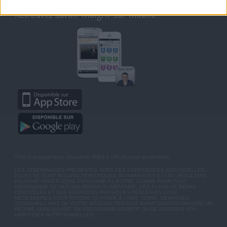
Retrouvez Savoir Maigrir sur mobile
*Prix d'un appel local. Ouvert de 9H00 à 15h du lundi au vendredi.
LES TÉMOIGNAGES PRÉSENTÉS SONT DES EXPÉRIENCES INDIVIDUELLES.
ELLES NE SONT NI CARACTÉRISTIQUES, NI GARANTIES ET LES RÉSULTATS
PEUVENT VARIER D'UNE PERSONNE A L'AUTRE. COMME POUR TOUT
PROGRAMME DE RÉÉQUILIBRAGE ALIMENTAIRE, DES PLANS DE REPAS
CONTRÔLÉS ET DES EXERCICES PHYSIQUES RÉGULIERS SONT
NÉCESSAIRES POUR PERDRE DU POIDS À LONG TERME. DEMANDEZ
TOUJOURS L'AVIS DE VOTRE MÉDECIN TRAITANT AVANT D'ENTREPRENDRE UN
RÉGIME AMINCISSANT, UN PROGRAMME SPORTIF OU DE MODIFIER VOS
HABITUDES NUTRITIONNELLES.