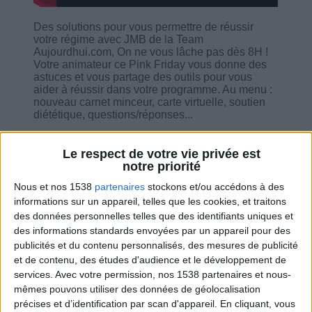
Des solutions pour vous permettre de réussir
votre régime avec JMB de la Team
Aujourdhui.com, On ne vous lâche pas dès 8H !
Votre animateur ce Pink Friday vous donne des
astuces et vous partage des outils pour vous
aider à réussir dans votre programme. Au menu :
nouveau carnet minceur, carte virtuelle, soutien
diététique, questions/réponses...
Le respect de votre vie privée est
notre priorité
Nous et nos 1538
partenaires
stockons et/ou accédons à des
Combien de kilos souhaitez-vous perdre ?
informations sur un appareil, telles que les cookies, et traitons
des données personnelles telles que des identifiants uniques et
Moins de
De 5 à 10
Plus de
des informations standards envoyées par un appareil pour des
5 kilos
kilos
10 kilos
publicités et du contenu personnalisés, des mesures de publicité
et de contenu, des études d'audience et le développement de
services.
Avec votre permission, nos 1538 partenaires et nous-
mêmes pouvons utiliser des données de géolocalisation
Service-client & Motivation
Voir tout
précises et d’identification par scan d'appareil. En cliquant, vous