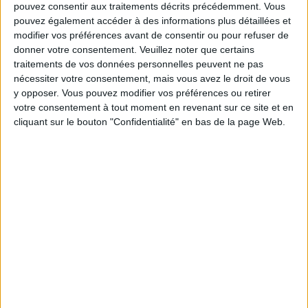
pouvez consentir aux traitements décrits précédemment. Vous
Les équipes du Service-client et de la
pouvez également accéder à des informations plus détaillées et
Communauté Savoir Maigrir vous aident
modifier vos préférences avant de consentir ou pour refuser de
chaque semaine à vous rapprocher
sereinement de votre objectif minceur.
donner votre consentement.
Veuillez noter que certains
traitements de vos données personnelles peuvent ne pas
nécessiter votre consentement, mais vous avez le droit de vous
y opposer. Vous pouvez modifier vos préférences ou retirer
Votre bilan minceur
votre consentement à tout moment en revenant sur ce site et en
(env. 2
cliquant sur le bouton "Confidentialité" en bas de la page Web.
min)
un homme
Je suis
une femme
cm
Je mesure
kg
Je pèse
kg
Je voudrais
peser