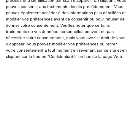
précises et d’identification par scan d'appareil. En cliquant, vous
5 kilos
kilos
10 kilos
pouvez consentir aux traitements décrits précédemment. Vous
pouvez également accéder à des informations plus détaillées et
modifier vos préférences avant de consentir ou pour refuser de
donner votre consentement.
Veuillez noter que certains
Service-client & Motivation
Voir tout
traitements de vos données personnelles peuvent ne pas
nécessiter votre consentement, mais vous avez le droit de vous
Les équipes du Service-client et de la
y opposer. Vous pouvez modifier vos préférences ou retirer
Communauté Savoir Maigrir vous aident
votre consentement à tout moment en revenant sur ce site et en
chaque semaine à vous rapprocher
cliquant sur le bouton "Confidentialité" en bas de la page Web.
sereinement de votre objectif minceur.
Votre bilan minceur
(env. 2
min)
un homme
Je suis
une femme