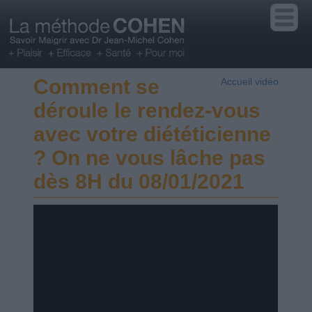
Comment se
Accueil vidéo
déroule le rendez-vous
avec votre diététicienne
? On ne vous lâche pas
dès 8H du 08/01/2021