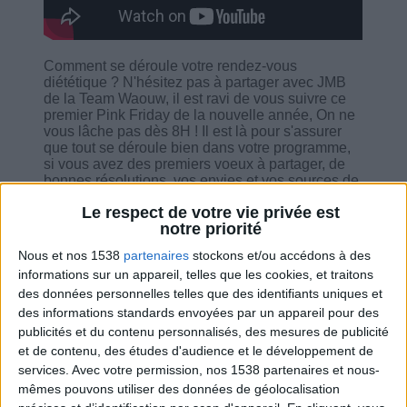
Comment se déroule votre rendez-vous
diététique ? N'hésitez pas à partager avec JMB
de la Team Waouw, il est ravi de vous suivre ce
premier Pink Friday de la nouvelle année, On ne
vous lâche pas dès 8H ! Il est là pour s'assurer
que tout se déroule bien dans votre programme,
si vous avez des premiers voeux à partager, de
bonnes résolutions, vos envies et vos sources de
motivation. Il vous guide également sur comment
Le respect de votre vie privée est
définir vos objectifs, comment faire si vous avez
notre priorité
des difficultés sur le programme, et bien sûr vous
donne ses conseils pour vous aider dans votre
Nous et nos 1538
partenaires
stockons et/ou accédons à des
parcours.
informations sur un appareil, telles que les cookies, et traitons
des données personnelles telles que des identifiants uniques et
des informations standards envoyées par un appareil pour des
publicités et du contenu personnalisés, des mesures de publicité
et de contenu, des études d'audience et le développement de
Combien de kilos souhaitez-vous perdre ?
services.
Avec votre permission, nos 1538 partenaires et nous-
mêmes pouvons utiliser des données de géolocalisation
Moins de
De 5 à 10
Plus de