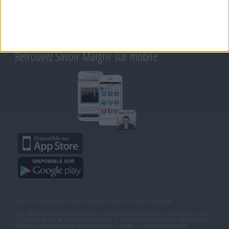
RAPPELEZ-MOI
CONDITIONS D'UTILISATION
AIDE - FAQ
CHARTE SUR LA VIE PRIVÉE
BLOG DE JEAN MICHEL
MOT DE PASSE OUBLIÉ
Retrouvez Savoir Maigrir sur mobile
*Prix d'un appel local. Ouvert de 9H00 à 15h du lundi au vendredi.
LES TÉMOIGNAGES PRÉSENTÉS SONT DES EXPÉRIENCES INDIVIDUELLES.
ELLES NE SONT NI CARACTÉRISTIQUES, NI GARANTIES ET LES RÉSULTATS
PEUVENT VARIER D'UNE PERSONNE A L'AUTRE. COMME POUR TOUT