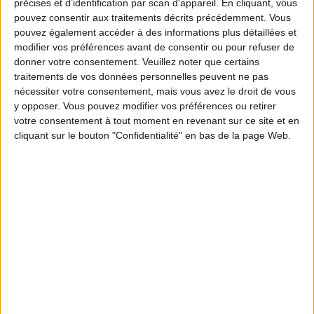
précises et d’identification par scan d'appareil. En cliquant, vous
Moins de
De 5 à 10
Plus de
pouvez consentir aux traitements décrits précédemment. Vous
5 kilos
kilos
10 kilos
pouvez également accéder à des informations plus détaillées et
modifier vos préférences avant de consentir ou pour refuser de
donner votre consentement.
Veuillez noter que certains
traitements de vos données personnelles peuvent ne pas
Service-client & Motivation
Voir tout
nécessiter votre consentement, mais vous avez le droit de vous
y opposer. Vous pouvez modifier vos préférences ou retirer
Les équipes du Service-client et de la
votre consentement à tout moment en revenant sur ce site et en
Communauté Savoir Maigrir vous aident
cliquant sur le bouton "Confidentialité" en bas de la page Web.
chaque semaine à vous rapprocher
sereinement de votre objectif minceur.
Votre bilan minceur
(env. 2
min)
un homme
Je suis
une femme