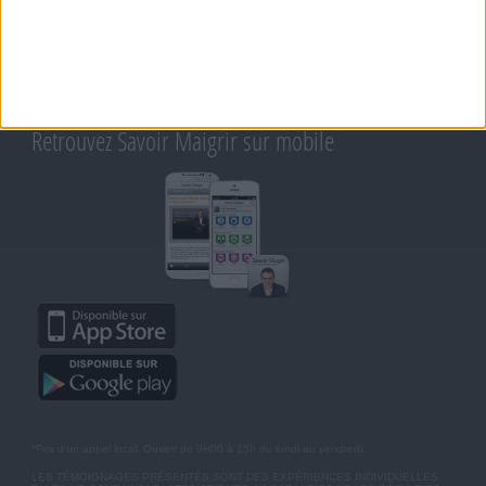
CONTACT
RAPPELEZ-MOI
CONDITIONS D'UTILISATION
AIDE - FAQ
CHARTE SUR LA VIE PRIVÉE
BLOG DE JEAN MICHEL
MOT DE PASSE OUBLIÉ
Retrouvez Savoir Maigrir sur mobile
*Prix d'un appel local. Ouvert de 9H00 à 15h du lundi au vendredi.
LES TÉMOIGNAGES PRÉSENTÉS SONT DES EXPÉRIENCES INDIVIDUELLES.