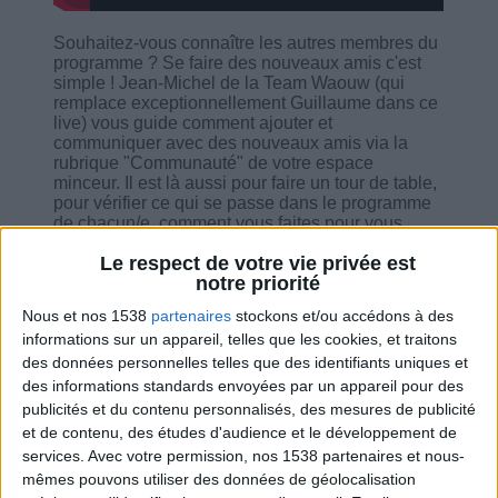
Souhaitez-vous connaître les autres membres du
programme ? Se faire des nouveaux amis c'est
simple ! Jean-Michel de la Team Waouw (qui
remplace exceptionnellement Guillaume dans ce
live) vous guide comment ajouter et
communiquer avec des nouveaux amis via la
rubrique "Communauté" de votre espace
minceur. Il est là aussi pour faire un tour de table,
pour vérifier ce qui se passe dans le programme
de chacun/e, comment vous faites pour vous
organiser, etc. Il est là aussi pour vous rappeler
Le respect de votre vie privée est
de mettre à jour votre courbe de poids et de
notre priorité
mensurations régulièrement pour que vous
puissiez voir votre progrès. Il n'oublie également
Nous et nos 1538
partenaires
stockons et/ou accédons à des
pas à donner ses astuces et réponses à vos
informations sur un appareil, telles que les cookies, et traitons
interrogations.
des données personnelles telles que des identifiants uniques et
des informations standards envoyées par un appareil pour des
publicités et du contenu personnalisés, des mesures de publicité
et de contenu, des études d'audience et le développement de
services.
Avec votre permission, nos 1538 partenaires et nous-
Combien de kilos souhaitez-vous perdre ?
mêmes pouvons utiliser des données de géolocalisation