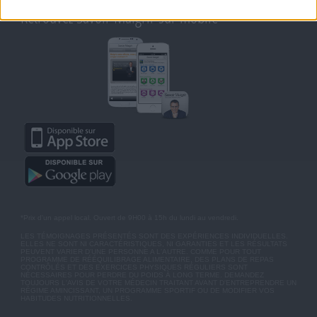
Retrouvez Savoir Maigrir sur mobile
*Prix d'un appel local. Ouvert de 9H00 à 15h du lundi au vendredi.
LES TÉMOIGNAGES PRÉSENTÉS SONT DES EXPÉRIENCES INDIVIDUELLES.
ELLES NE SONT NI CARACTÉRISTIQUES, NI GARANTIES ET LES RÉSULTATS
PEUVENT VARIER D'UNE PERSONNE A L'AUTRE. COMME POUR TOUT
PROGRAMME DE RÉÉQUILIBRAGE ALIMENTAIRE, DES PLANS DE REPAS
CONTRÔLÉS ET DES EXERCICES PHYSIQUES RÉGULIERS SONT
NÉCESSAIRES POUR PERDRE DU POIDS À LONG TERME. DEMANDEZ
TOUJOURS L'AVIS DE VOTRE MÉDECIN TRAITANT AVANT D'ENTREPRENDRE UN
RÉGIME AMINCISSANT, UN PROGRAMME SPORTIF OU DE MODIFIER VOS
HABITUDES NUTRITIONNELLES.