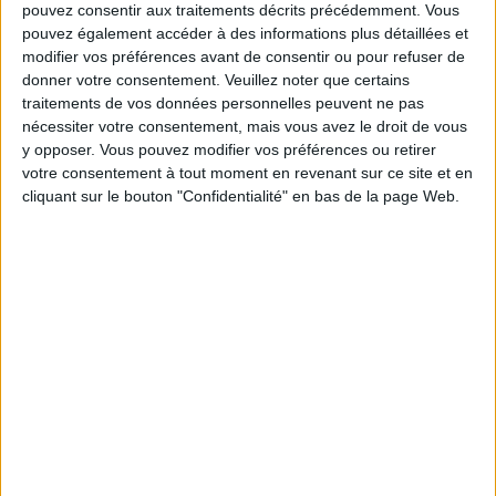
pouvez consentir aux traitements décrits précédemment. Vous
Les équipes du Service-client et de la
pouvez également accéder à des informations plus détaillées et
Communauté Savoir Maigrir vous aident
chaque semaine à vous rapprocher
modifier vos préférences avant de consentir ou pour refuser de
sereinement de votre objectif minceur.
donner votre consentement.
Veuillez noter que certains
traitements de vos données personnelles peuvent ne pas
nécessiter votre consentement, mais vous avez le droit de vous
y opposer. Vous pouvez modifier vos préférences ou retirer
Votre bilan minceur
votre consentement à tout moment en revenant sur ce site et en
(env. 2
cliquant sur le bouton "Confidentialité" en bas de la page Web.
min)
un homme
Je suis
une femme
cm
Je mesure
kg
Je pèse
kg
Je voudrais
peser