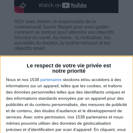
RDV avec Adrien, le responsable de la
communauté Savoir Maigrir pour vous guider
comment se motiver pour atteindre vos objectifs
minceur ou santé. Au menu : la motivation, les
actualités du docteur, la routine minceur et les
objectifs smart.
Le respect de votre vie privée est
notre priorité
Nous et nos 1538
partenaires
stockons et/ou accédons à des
Combien de kilos souhaitez-vous perdre ?
informations sur un appareil, telles que les cookies, et traitons
des données personnelles telles que des identifiants uniques et
Moins de
De 5 à 10
Plus de
des informations standards envoyées par un appareil pour des
5 kilos
kilos
10 kilos
publicités et du contenu personnalisés, des mesures de publicité
et de contenu, des études d'audience et le développement de
services.
Avec votre permission, nos 1538 partenaires et nous-
mêmes pouvons utiliser des données de géolocalisation
Service-client & Motivation
Voir tout
précises et d’identification par scan d'appareil. En cliquant, vous