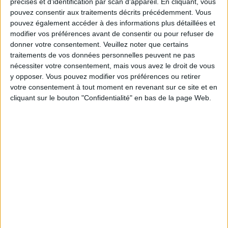
précises et d’identification par scan d'appareil. En cliquant, vous
Moins de
De 5 à 10
Plus de
pouvez consentir aux traitements décrits précédemment. Vous
5 kilos
kilos
10 kilos
pouvez également accéder à des informations plus détaillées et
modifier vos préférences avant de consentir ou pour refuser de
donner votre consentement.
Veuillez noter que certains
traitements de vos données personnelles peuvent ne pas
Service-client & Motivation
Voir tout
nécessiter votre consentement, mais vous avez le droit de vous
y opposer. Vous pouvez modifier vos préférences ou retirer
Les équipes du Service-client et de la
votre consentement à tout moment en revenant sur ce site et en
Communauté Savoir Maigrir vous aident
cliquant sur le bouton "Confidentialité" en bas de la page Web.
chaque semaine à vous rapprocher
sereinement de votre objectif minceur.
Votre bilan minceur
(env. 2
min)
un homme
Je suis
une femme