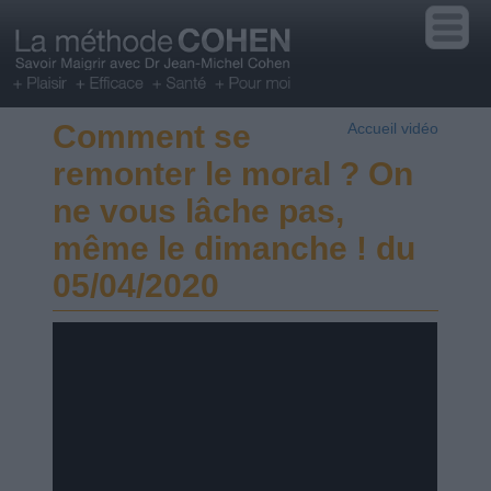
Comment se
Accueil vidéo
remonter le moral ? On
ne vous lâche pas,
même le dimanche ! du
05/04/2020