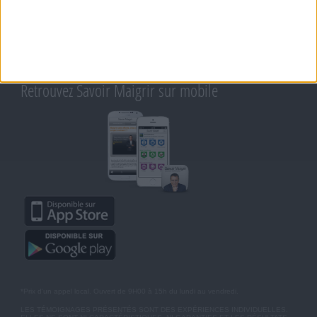
CONTACT
RAPPELEZ-MOI
CONDITIONS D'UTILISATION
AIDE - FAQ
CHARTE SUR LA VIE PRIVÉE
BLOG DE JEAN MICHEL
MOT DE PASSE OUBLIÉ
Retrouvez Savoir Maigrir sur mobile
*Prix d'un appel local. Ouvert de 9H00 à 15h du lundi au vendredi.
LES TÉMOIGNAGES PRÉSENTÉS SONT DES EXPÉRIENCES INDIVIDUELLES.