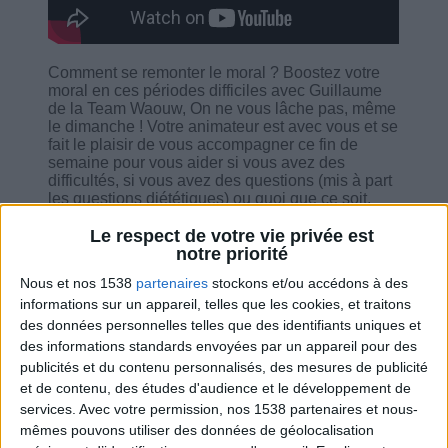
Comment se remonter le moral ? Boostez votre
moral en ces périodes difficiles avec Guillaume
de la Team Waouw, On ne vous lâche pas, même
le dimanche ! Votre animateur est avec vous et se
fait le plaisir de vous accompagner ce fin de
semaine pour vous aider si vous avez des
difficultés, si vous avez des questions (mis à part
les questions diététiques) ou quoi que ce soit,
dans le programme, il est là. Il partage aussi les
nouvelles vidéos du docteur Cohen, il s'assure
Le respect de votre vie privée est
que tout le monde se sent bien et reste toujours
notre priorité
motivé. Il engage aussi avec vous pour savoir
Nous et nos 1538
partenaires
stockons et/ou accédons à des
comment vous vous occuper pendant le
informations sur un appareil, telles que les cookies, et traitons
confinement.
des données personnelles telles que des identifiants uniques et
des informations standards envoyées par un appareil pour des
publicités et du contenu personnalisés, des mesures de publicité
et de contenu, des études d'audience et le développement de
services.
Avec votre permission, nos 1538 partenaires et nous-
Combien de kilos souhaitez-vous perdre ?
mêmes pouvons utiliser des données de géolocalisation