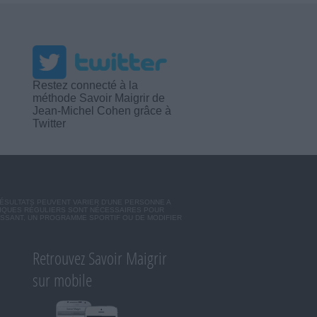
Restez connecté à la
méthode Savoir Maigrir de
Jean-Michel Cohen grâce à
Twitter
RÉSULTATS PEUVENT VARIER D'UNE PERSONNE A
SIQUES RÉGULIERS SONT NÉCESSAIRES POUR
ISSANT, UN PROGRAMME SPORTIF OU DE MODIFIER
Retrouvez Savoir Maigrir
sur mobile