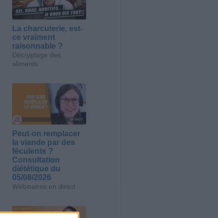
La charcuterie, est-
ce vraiment
raisonnable ?
Décryptage des
aliments
Peut-on remplacer
la viande par des
féculents ?
Consultation
diététique du
05/08/2026
Webinaires en direct