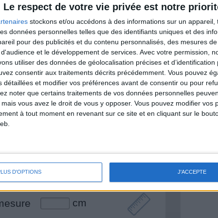
Le respect de votre vie privée est notre priorit
rtenaires
stockons et/ou accédons à des informations sur un appareil, t
 des données personnelles telles que des identifiants uniques et des in
& Motivation
reil pour des publicités et du contenu personnalisés, des mesures de p
Voir tout
 d'audience et le développement de services.
Avec votre permission, n
s utiliser des données de géolocalisation précises et d’identification 
nt et de la Communauté Savoir Maigrir vous
ouvez consentir aux traitements décrits précédemment. Vous pouvez é
s rapprocher sereinement de votre objectif
s détaillées et modifier vos préférences avant de consentir ou pour ref
lez noter que certains traitements de vos données personnelles peuven
 mais vous avez le droit de vous y opposer. Vous pouvez modifier vos 
tement à tout moment en revenant sur ce site et en cliquant sur le bouto
eb.
lan minceur
(env. 2 min)
un homme
Je suis
PLUS D'OPTIONS
J'ACCEPTE
une femme
cm
mesure