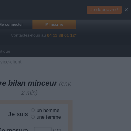
×
Je découvre !
Me connecter
M'inscrire
Contactez-nous au
04 11 88 01 12*
utique
vice-client
re bilan minceur
(env.
2 min)
un homme
Je suis
une femme
cm
Je mesure