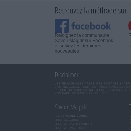
Retrouvez la méthode sur
Rejoignez la communauté
R
Savoir Maigrir sur Facebook
l
et suivez les dernières
s
nouveautés
Disclaimer
LES TÉMOIGNAGES PRÉSENTÉS SONT DES EXPÉRIEN
L'AUTRE. COMME POUR TOUT PROGRAMME DE RÉÉQ
PERDRE DU POIDS À LONG TERME. DEMANDEZ TOUJ
VOS HABITUDES NUTRITIONNELLES.
Savoir Maigrir
F
JEAN-MICHEL COHEN
RÉGIME COHEN
RÉGIME SAVOIR MAIGRIR
RÉGIME UNIVERSEL