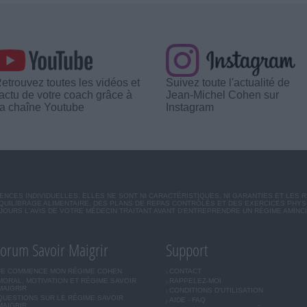
etrouvez toutes les vidéos et
Suivez toute l'actualité de
'actu de votre coach grâce à
Jean-Michel Cohen sur
a chaîne Youtube
Instagram
CES INDIVIDUELLES. ELLES NE SONT NI CARACTÉRISTIQUES, NI GARANTIES ET LES 
UILIBRAGE ALIMENTAIRE, DES PLANS DE REPAS CONTRÔLÉS ET DES EXERCICES PHY
OURS L'AVIS DE VOTRE MÉDECIN TRAITANT AVANT D'ENTREPRENDRE UN RÉGIME AMINC
orum Savoir Maigrir
Support
JE COMMENCE MON RÉGIME COHEN
CONTACT
MORAL, MOTIVATION ET RÉGIME SAVOIR
RAPPELEZ-MOI
MAIGRIR
CONDITIONS D'UTILISATION
QUESTIONS SUR LE RÉGIME SAVOIR
AIDE - FAQ
MAIGRIR