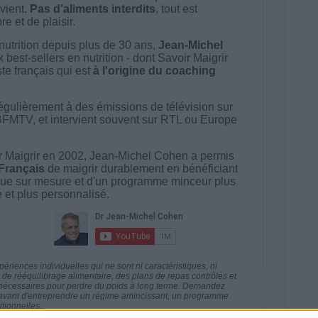
vient.
Pas d'aliments interdits
, tout est
e et de plaisir.
nutrition depuis plus de 30 ans,
Jean-Michel
best-sellers en nutrition - dont Savoir Maigrir
ste français qui est
à l'origine du coaching
égulièrement à des émissions de télévision sur
BFMTV, et intervient souvent sur RTL ou Europe
 Maigrir en 2002, Jean-Michel Cohen a permis
 Français
de maigrir durablement en bénéficiant
ue sur mesure et d'un programme minceur plus
té et plus personnalisé.
riences individuelles qui ne sont ni caractéristiques, ni
e rééquilibrage alimentaire, des plans de repas contrôlés et
 nécessaires pour perdre du poids à long terme. Demandez
nt avant d'entreprendre un régime amincissant, un programme
itionnelles.