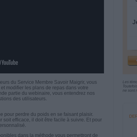
J
eurs du Service Membre Savoir Maigrir, vous
Les tém
Toutefoi
 et modifier les plans de repas dans votre
ne sont n
de partie du webinaire, vous entendrez nos
ions des utilisateurs.
 pour perdre du poids en se faisant plaisir.
DER
t efficace, il doit être facile à suivre. Et pour
 personnalisé.
onibles dans la méthode vous permettront de