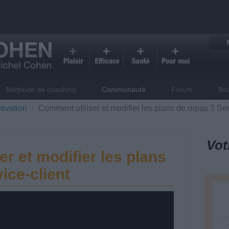
Méthode de coaching
Communauté
Forum
Bo
tivation
Comment utiliser et modifier les plans de repas ? Ser
Vot
r et modifier les plans
ice-client