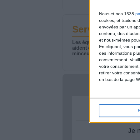
Nous et nos 1538
pa
cookies, et traitons
Service-client 
envoyées par un appa
contenu, des études
et nous-mêmes pouvon
Les équipes du Service-clie
En cliquant, vous p
aident chaque semaine à vou
des informations plu
minceur.
consentement.
Veuil
votre consentement,
retirer votre consen
en bas de la page W
Votre bi
Je 