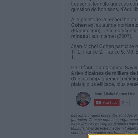
trouver la formule qui vous con
question de bon sens, d'équilibr
A la pointe de la recherche en 
Cohen
est auteur de nombreux 
(Flammarion) - et le nutritionni
minceur
sur internet (2007).
Jean-Michel Cohen participe r
TF1, France 2, France 5, M6, 
1.
En créant le programme Savoir
à des
dizaines de milliers de
d'un accompagnement diététiq
plaisir, plus efficace, plus san
Les témoignages présentés sont des expé
garanties. Comme pour tout programme d
des exercices physiques réguliers sont
toujours l'avis de votre médecin traita
sportif ou de modifier vos habitudes nutr