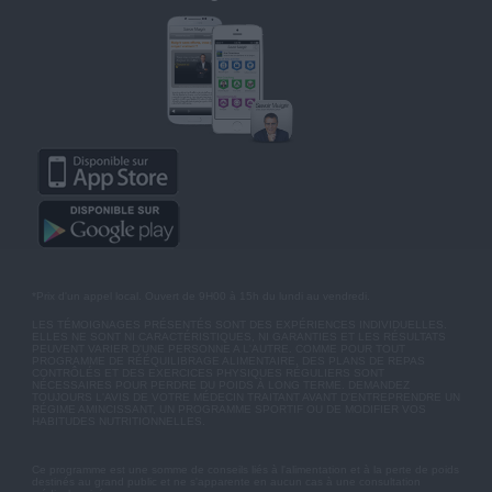
*Prix d'un appel local. Ouvert de 9H00 à 15h du lundi au vendredi.
LES TÉMOIGNAGES PRÉSENTÉS SONT DES EXPÉRIENCES INDIVIDUELLES.
ELLES NE SONT NI CARACTÉRISTIQUES, NI GARANTIES ET LES RÉSULTATS
PEUVENT VARIER D'UNE PERSONNE A L'AUTRE. COMME POUR TOUT
PROGRAMME DE RÉÉQUILIBRAGE ALIMENTAIRE, DES PLANS DE REPAS
CONTRÔLÉS ET DES EXERCICES PHYSIQUES RÉGULIERS SONT
NÉCESSAIRES POUR PERDRE DU POIDS À LONG TERME. DEMANDEZ
TOUJOURS L'AVIS DE VOTRE MÉDECIN TRAITANT AVANT D'ENTREPRENDRE UN
RÉGIME AMINCISSANT, UN PROGRAMME SPORTIF OU DE MODIFIER VOS
HABITUDES NUTRITIONNELLES.
Ce programme est une somme de conseils liés à l'alimentation et à la perte de poids
destinés au grand public et ne s'apparente en aucun cas à une consultation