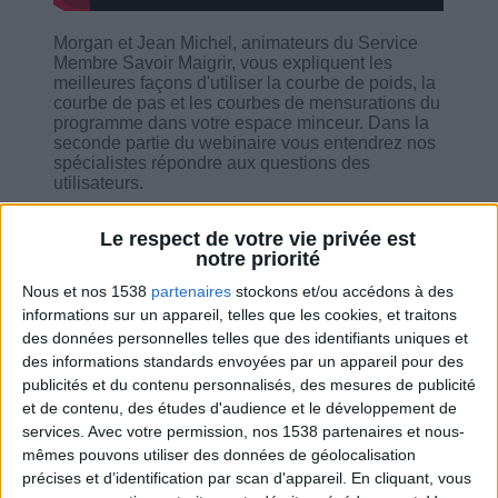
Morgan et Jean Michel, animateurs du Service
Membre Savoir Maigrir, vous expliquent les
meilleures façons d'utiliser la courbe de poids, la
courbe de pas et les courbes de mensurations du
programme dans votre espace minceur. Dans la
seconde partie du webinaire vous entendrez nos
spécialistes répondre aux questions des
utilisateurs.
Le respect de votre vie privée est
notre priorité
Nous et nos 1538
partenaires
stockons et/ou accédons à des
Combien de kilos souhaitez-vous perdre ?
informations sur un appareil, telles que les cookies, et traitons
des données personnelles telles que des identifiants uniques et
Moins de
De 5 à 10
Plus de
des informations standards envoyées par un appareil pour des
5 kilos
kilos
10 kilos
publicités et du contenu personnalisés, des mesures de publicité
et de contenu, des études d'audience et le développement de
services.
Avec votre permission, nos 1538 partenaires et nous-
mêmes pouvons utiliser des données de géolocalisation
Service-client & Motivation
Voir tout
précises et d’identification par scan d'appareil. En cliquant, vous