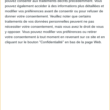
pouvez consentir aux traitements décrits précédemment. Vous
Les équipes du Service-client et de la
pouvez également accéder à des informations plus détaillées et
Communauté Savoir Maigrir vous aident
modifier vos préférences avant de consentir ou pour refuser de
chaque semaine à vous rapprocher
donner votre consentement.
Veuillez noter que certains
sereinement de votre objectif minceur.
traitements de vos données personnelles peuvent ne pas
nécessiter votre consentement, mais vous avez le droit de vous
y opposer. Vous pouvez modifier vos préférences ou retirer
votre consentement à tout moment en revenant sur ce site et en
Votre bilan minceur
(env. 2
cliquant sur le bouton "Confidentialité" en bas de la page Web.
min)
un homme
Je suis
une femme
cm
Je mesure
kg
Je pèse
kg
Je voudrais
peser