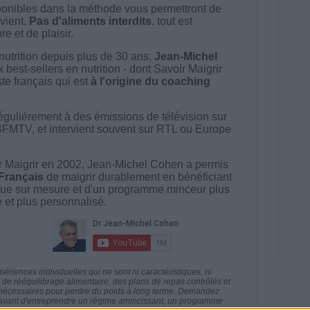
onibles dans la méthode vous permettront de
vient.
Pas d'aliments interdits
, tout est
e et de plaisir.
nutrition depuis plus de 30 ans,
Jean-Michel
best-sellers en nutrition - dont Savoir Maigrir
ste français qui est
à l'origine du coaching
égulièrement à des émissions de télévision sur
BFMTV, et intervient souvent sur RTL ou Europe
 Maigrir en 2002, Jean-Michel Cohen a permis
 Français
de maigrir durablement en bénéficiant
ue sur mesure et d'un programme minceur plus
té et plus personnalisé.
riences individuelles qui ne sont ni caractéristiques, ni
e rééquilibrage alimentaire, des plans de repas contrôlés et
 nécessaires pour perdre du poids à long terme. Demandez
nt avant d'entreprendre un régime amincissant, un programme