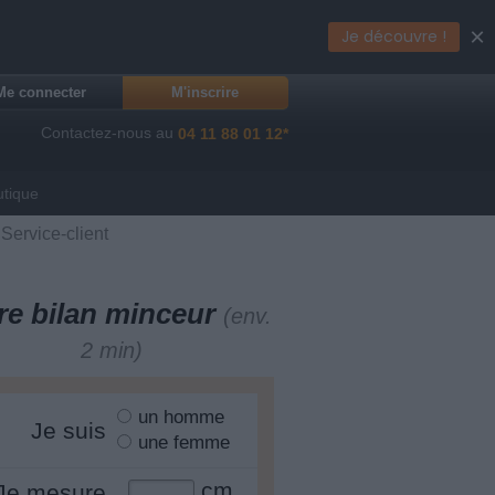
×
Je découvre !
Me connecter
M'inscrire
Contactez-nous au
04 11 88 01 12*
utique
Service-client
re bilan minceur
(env.
2 min)
un homme
Je suis
une femme
cm
Je mesure