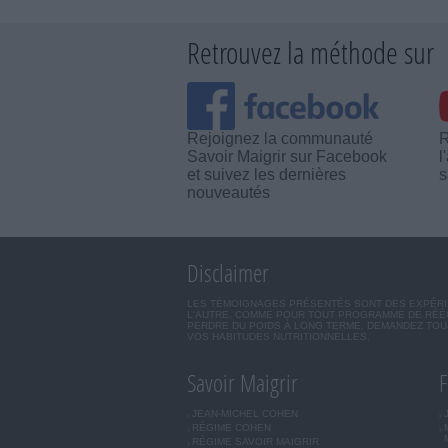
Retrouvez la méthode sur
Rejoignez la communauté
R
Savoir Maigrir sur Facebook
l
et suivez les dernières
s
nouveautés
Disclaimer
LES TÉMOIGNAGES PRÉSENTÉS SONT DES EXPÉRIEN
L'AUTRE. COMME POUR TOUT PROGRAMME DE RÉÉQ
PERDRE DU POIDS À LONG TERME. DEMANDEZ TOUJ
VOS HABITUDES NUTRITIONNELLES.
Savoir Maigrir
F
JEAN-MICHEL COHEN
RÉGIME COHEN
RÉGIME SAVOIR MAIGRIR