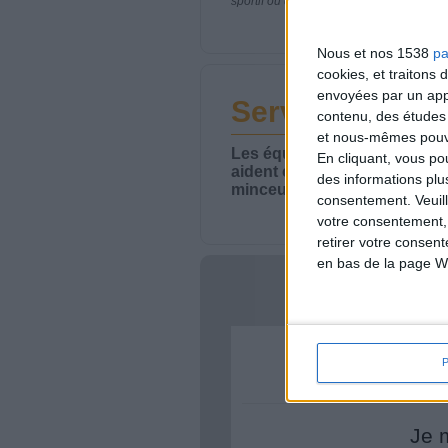
sportif ou de modifier vos habitudes nutr
Nous et nos 1538
pa
cookies, et traitons
envoyées par un appa
Service-client 
contenu, des études
et nous-mêmes pouvon
Les équipes du Service-clie
En cliquant, vous p
aident chaque semaine à vou
des informations plu
minceur.
consentement.
Veuil
votre consentement,
retirer votre consen
en bas de la page W
Votre bi
Je 