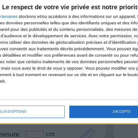
itionnelles.
Le respect de votre vie privée est notre priorit
rtenaires
stockons et/ou accédons à des informations sur un appareil, t
 des données personnelles telles que des identifiants uniques et des in
reil pour des publicités et du contenu personnalisés, des mesures de p
& Motivation
 d'audience et le développement de services.
Avec votre permission, n
Voir tout
s utiliser des données de géolocalisation précises et d’identification 
nt et de la Communauté Savoir Maigrir vous
ouvez consentir aux traitements décrits précédemment. Vous pouvez é
s rapprocher sereinement de votre objectif
s détaillées et modifier vos préférences avant de consentir ou pour ref
lez noter que certains traitements de vos données personnelles peuven
 mais vous avez le droit de vous y opposer. Vous pouvez modifier vos 
tement à tout moment en revenant sur ce site et en cliquant sur le bouto
eb.
lan minceur
(env. 2 min)
un homme
PLUS D'OPTIONS
J'ACCEPTE
Je suis
une femme
cm
mesure