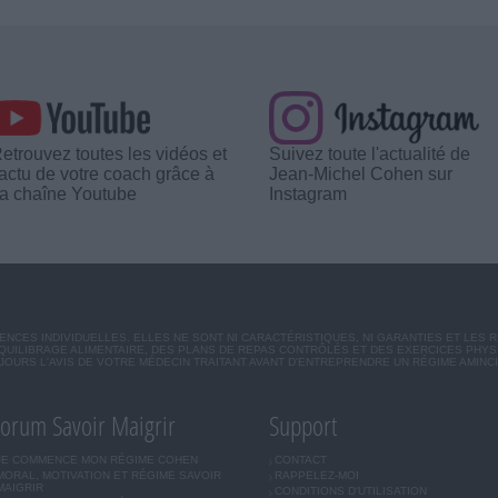
etrouvez toutes les vidéos et
Suivez toute l'actualité de
'actu de votre coach grâce à
Jean-Michel Cohen sur
a chaîne Youtube
Instagram
CES INDIVIDUELLES. ELLES NE SONT NI CARACTÉRISTIQUES, NI GARANTIES ET LES 
UILIBRAGE ALIMENTAIRE, DES PLANS DE REPAS CONTRÔLÉS ET DES EXERCICES PHY
OURS L'AVIS DE VOTRE MÉDECIN TRAITANT AVANT D'ENTREPRENDRE UN RÉGIME AMINC
orum Savoir Maigrir
Support
JE COMMENCE MON RÉGIME COHEN
CONTACT
MORAL, MOTIVATION ET RÉGIME SAVOIR
RAPPELEZ-MOI
MAIGRIR
CONDITIONS D'UTILISATION