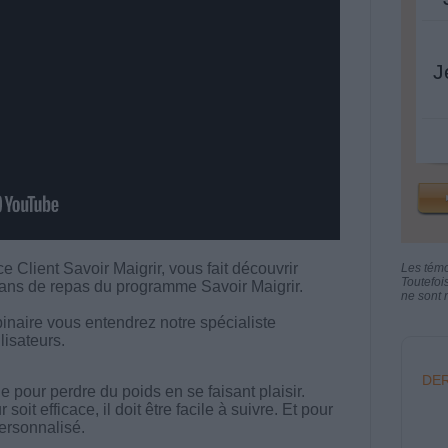
J
 Client Savoir Maigrir, vous fait découvrir
Les tém
Toutefoi
lans de repas du programme Savoir Maigrir.
ne sont n
naire vous entendrez notre spécialiste
lisateurs.
DER
 pour perdre du poids en se faisant plaisir.
t efficace, il doit être facile à suivre. Et pour
 personnalisé.