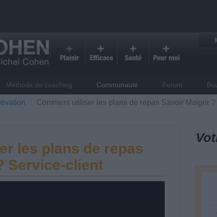
Méthode de coaching
Communauté
Forum
Bo
tivation
Comment utiliser les plans de repas Savoir Maigrir ? 
Vot
er les plans de repas
? Service-client