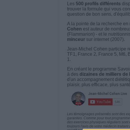
Les
500 profils différents
disp
trouver la formule qui vous con
question de bon sens, d'équilibr
A la pointe de la recherche en 
Cohen
est auteur de nombreux 
(Flammarion) - et le nutritionni
minceur
sur internet (2007).
Jean-Michel Cohen participe r
TF1, France 2, France 5, M6, 
1.
En créant le programme Savoir
à des
dizaines de milliers de
d'un accompagnement diététiq
plaisir, plus efficace, plus san
Les témoignages présentés sont des expé
garanties. Comme pour tout programme d
des exercices physiques réguliers sont
toujours l'avis de votre médecin traita