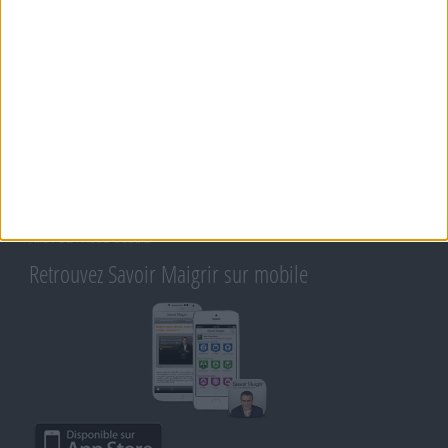
MORAL, MOTIVATION ET RÉGIME SAVOIR MAIGRIR
QUESTIONS SUR LE RÉGIME SAVOIR MAIGRIR
OUTILS DE COACHING COHEN
RECETTES COHEN
PRODUITS ET ALIMENTS
SPORT ET EXERCICE PHYSIQUE
RENCONTRES SAVOIR MAIGRIR ET PETITES ANNONCES
Support
CONTACT
RAPPELEZ-MOI
CONDITIONS D'UTILISATION
AIDE - FAQ
CHARTE SUR LA VIE PRIVÉE
BLOG DE JEAN MICHEL
MOT DE PASSE OUBLIÉ
Retrouvez Savoir Maigrir sur mobile