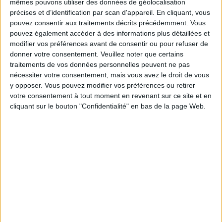
?
mêmes pouvons utiliser des données de géolocalisation
précises et d’identification par scan d'appareil. En cliquant, vous
pouvez consentir aux traitements décrits précédemment. Vous
pouvez également accéder à des informations plus détaillées et
modifier vos préférences avant de consentir ou pour refuser de
donner votre consentement.
Veuillez noter que certains
Combien de kilos souhaitez-vous perdre ?
traitements de vos données personnelles peuvent ne pas
nécessiter votre consentement, mais vous avez le droit de vous
Moins de
De 5 à 10
Plus de
y opposer. Vous pouvez modifier vos préférences ou retirer
5 kilos
kilos
10 kilos
votre consentement à tout moment en revenant sur ce site et en
cliquant sur le bouton "Confidentialité" en bas de la page Web.
Service-client & Motivation
Voir tout
Les équipes du Service-client et de la
Communauté Savoir Maigrir vous aident
chaque semaine à vous rapprocher
sereinement de votre objectif minceur.