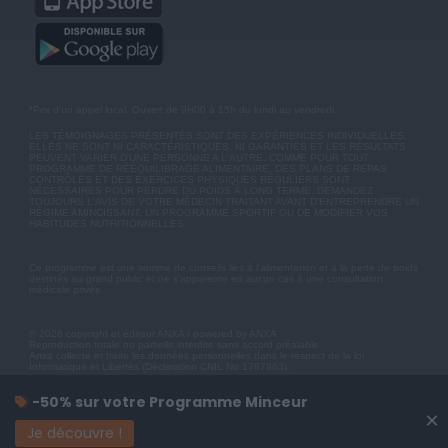
*Prix d'un appel local. Ouvert de 9H00 à 15h du lundi au vendredi.
LES TÉMOIGNAGES PRÉSENTÉS SONT DES EXPÉRIENCES INDIVIDUELLES.
ELLES NE SONT NI CARACTÉRISTIQUES, NI GARANTIES ET LES RÉSULTATS
PEUVENT VARIER D'UNE PERSONNE A L'AUTRE. COMME POUR TOUT
PROGRAMME DE RÉÉQUILIBRAGE ALIMENTAIRE, DES PLANS DE REPAS
CONTRÔLÉS ET DES EXERCICES PHYSIQUES RÉGULIERS SONT
NÉCESSAIRES POUR PERDRE DU POIDS À LONG TERME. DEMANDEZ
TOUJOURS L'AVIS DE VOTRE MÉDECIN TRAITANT AVANT D'ENTREPRENDRE UN
RÉGIME AMINCISSANT, UN PROGRAMME SPORTIF OU DE MODIFIER VOS
HABITUDES NUTRITIONNELLES.
Ce programme est une somme de conseils liés à l'alimentation et à la perte de poids
destinés au grand public et ne s'apparente en aucun cas à une consultation
médicale privée.
© 2026 copyright et éditeur ANXA / powered by ANXA
Reproduction totale ou partielle interdite sans accord préalable.
Anxa collecte et traite les données personnelles dans le respect de la loi
Informatique et Libertés (Déclaration CNIL No 1787863).
-50% sur votre Programme Minceur
×
Je découvre !