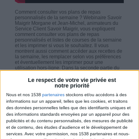
Comment consulter vos plans de repas
personnalisés de la semaine ? Webinaire Savoir
Maigrir Morgane et Jean-Michel, animateurs du
Service Client Savoir Maigrir, vous expliquent
comment consulter vos plans de repas
personnalisés et listes de courses de la semaine
et les imprimer si vous le souhaitez. Il vous
montrent aussi comment accéder aux recettes de
la semaine, les remplacer selon vos préférences
et éventuellement les imprimer pour une
utilisation hors-ligne. Dans la seconde partie du
webinaire, vous entendrez nos spécialistes
répondre aux questions des utilisateurs, et
Le respect de votre vie privée est
notamment : - Comment activer le Jeûne Cohen
notre priorité
de 16 heures ? - Comment modifier son poids de
Nous et nos 1538
partenaires
stockons et/ou accédons à des
départ ? - Comment obtenir des plans de repas
sans laitages et sans viande ? - A quoi sert le
informations sur un appareil, telles que les cookies, et traitons
blog personnel pour les abonnés du programme
des données personnelles telles que des identifiants uniques et
? Comme chaque semaine, ils vous font aussi
des informations standards envoyées par un appareil pour des
gagner des cadeaux. La question du jour pour
publicités et du contenu personnalisés, des mesures de publicité
gagner un livre de Jean-Michel Cohen : Quel
et de contenu, des études d'audience et le développement de
cadeau recevez-vous quand vous parrainez une
services.
Avec votre permission, nos 1538 partenaires et nous-
personne qui rejoint le programme Savoir Maigrir