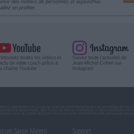
mincir des milliers de personnes et aujourd'hui,
allez en profiter.
etrouvez toutes les vidéos et
Suivez toute l'actualité de
'actu de votre coach grâce à
Jean-Michel Cohen sur
a chaîne Youtube
Instagram
CES INDIVIDUELLES. ELLES NE SONT NI CARACTÉRISTIQUES, NI GARANTIES ET LES 
UILIBRAGE ALIMENTAIRE, DES PLANS DE REPAS CONTRÔLÉS ET DES EXERCICES PHY
OURS L'AVIS DE VOTRE MÉDECIN TRAITANT AVANT D'ENTREPRENDRE UN RÉGIME AMINC
orum Savoir Maigrir
Support