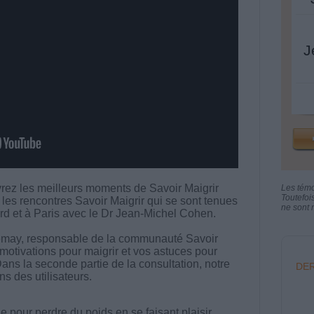
J
rez les meilleurs moments de Savoir Maigrir
Les tém
Toutefoi
 les rencontres Savoir Maigrir qui se sont tenues
ne sont n
rd et à Paris avec le Dr Jean-Michel Cohen.
emay, responsable de la communauté Savoir
 motivations pour maigrir et vos astuces pour
ans la seconde partie de la consultation, notre
DER
s des utilisateurs.
 pour perdre du poids en se faisant plaisir.