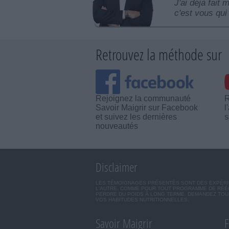
J'ai déjà fait 
c'est vous qui 
Retrouvez la méthode sur
Rejoignez la communauté
R
Savoir Maigrir sur Facebook
l
et suivez les dernières
s
nouveautés
Disclaimer
LES TÉMOIGNAGES PRÉSENTÉS SONT DES EXPÉRIEN
L'AUTRE. COMME POUR TOUT PROGRAMME DE RÉÉQ
PERDRE DU POIDS À LONG TERME. DEMANDEZ TOUJ
VOS HABITUDES NUTRITIONNELLES.
Savoir Maigrir
F