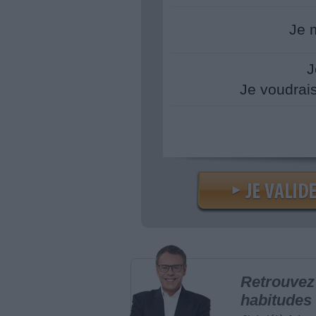
Je 
J
Je voudrai
Retrouvez 
habitudes 