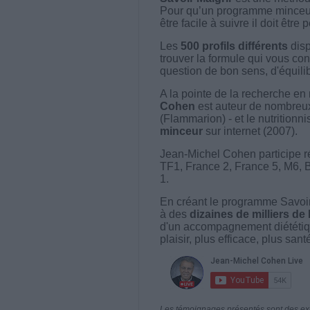
Pour qu’un programme minceur soi
être facile à suivre il doit être
Les
500 profils différents
disp
trouver la formule qui vous con
question de bon sens, d'équilibr
A la pointe de la recherche en 
Cohen
est auteur de nombreux 
(Flammarion) - et le nutritionni
minceur
sur internet (2007).
Jean-Michel Cohen participe r
TF1, France 2, France 5, M6, 
1.
En créant le programme Savoir
à des
dizaines de milliers de
d'un accompagnement diététiq
plaisir, plus efficace, plus san
Les témoignages présentés sont des expé