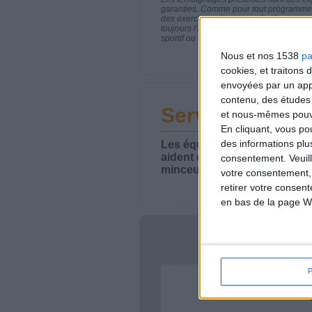
garanties. Comme pour tout programme d
des exercices physiques réguliers sont
toujours l'avis de votre médecin traita
sportif ou de modifier vos habitudes nutr
Nous et nos 1538
pa
cookies, et traitons
envoyées par un appa
contenu, des études
Service-client 
et nous-mêmes pouvon
En cliquant, vous p
des informations plu
Les équipes du Service-clie
aident chaque semaine à vou
consentement.
Veuil
minceur.
votre consentement,
retirer votre consen
en bas de la page W
Votre bi