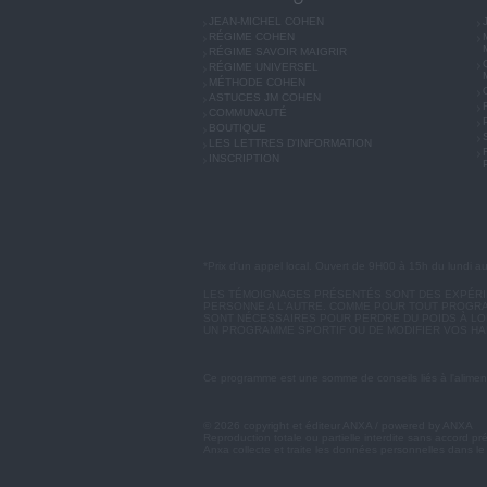
JEAN-MICHEL COHEN
RÉGIME COHEN
RÉGIME SAVOIR MAIGRIR
RÉGIME UNIVERSEL
MÉTHODE COHEN
ASTUCES JM COHEN
COMMUNAUTÉ
BOUTIQUE
LES LETTRES D'INFORMATION
INSCRIPTION
*Prix d'un appel local. Ouvert de 9H00 à 15h du lundi a
LES TÉMOIGNAGES PRÉSENTÉS SONT DES EXPÉRIEN
PERSONNE A L'AUTRE. COMME POUR TOUT PROGRA
SONT NÉCESSAIRES POUR PERDRE DU POIDS À LON
UN PROGRAMME SPORTIF OU DE MODIFIER VOS HA
Ce programme est une somme de conseils liés à l'aliment
© 2026 copyright et éditeur ANXA / powered by ANXA
Reproduction totale ou partielle interdite sans accord pr
Anxa collecte et traite les données personnelles dans le