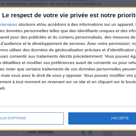
e rééquilibrage alimentaire, des plans de repas contrôlés et
 nécessaires pour perdre du poids à long terme. Demandez
nt avant d'entreprendre un régime amincissant, un programme
Le respect de votre vie privée est notre priorit
itionnelles.
rtenaires
stockons et/ou accédons à des informations sur un appareil, t
 des données personnelles telles que des identifiants uniques et des in
reil pour des publicités et du contenu personnalisés, des mesures de p
 d'audience et le développement de services.
Avec votre permission, n
& Motivation
s utiliser des données de géolocalisation précises et d’identification 
Voir tout
ouvez consentir aux traitements décrits précédemment. Vous pouvez é
s détaillées et modifier vos préférences avant de consentir ou pour ref
nt et de la Communauté Savoir Maigrir vous
s rapprocher sereinement de votre objectif
lez noter que certains traitements de vos données personnelles peuven
 mais vous avez le droit de vous y opposer. Vous pouvez modifier vos 
tement à tout moment en revenant sur ce site et en cliquant sur le bouto
eb.
lan minceur
(env. 2 min)
PLUS D'OPTIONS
J'ACCEPTE
un homme
Je suis
une femme