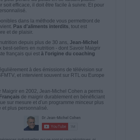
t efficace, il doit être facile à suivre. Et pour
 personnalisé.
onibles dans la méthode vous permettront de
vient.
Pas d'aliments interdits
, tout est
e et de plaisir.
nutrition depuis plus de 30 ans,
Jean-Michel
best-sellers en nutrition - dont Savoir Maigrir
ste français qui est
à l'origine du coaching
égulièrement à des émissions de télévision sur
BFMTV, et intervient souvent sur RTL ou Europe
 Maigrir en 2002, Jean-Michel Cohen a permis
 Français
de maigrir durablement en bénéficiant
ue sur mesure et d'un programme minceur plus
té et plus personnalisé.
riences individuelles qui ne sont ni caractéristiques, ni