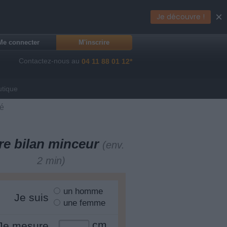
×
Je découvre !
Me connecter
M'inscrire
Contactez-nous au
04 11 88 01 12*
utique
fé
re bilan minceur
(env.
2 min)
un homme
Je suis
une femme
cm
Je mesure