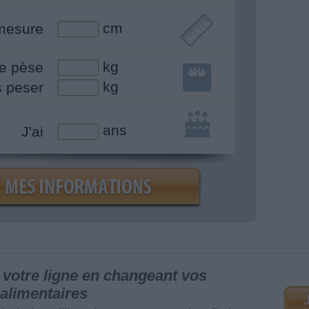
cm
mesure
kg
e pèse
kg
s peser
ans
J'ai
votre ligne en changeant vos
alimentaires