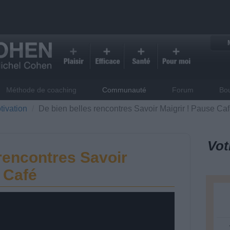
Méthode de coaching
Communauté
Forum
Bo
tivation
De bien belles rencontres Savoir Maigrir ! Pause Ca
Vot
 rencontres Savoir
 Café