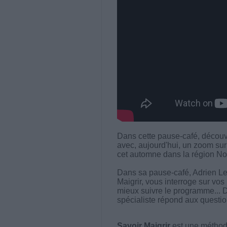
Dans cette pause-café, découv
avec, aujourd'hui, un zoom sur
cet automne dans la région No
Dans sa pause-café, Adrien L
Maigrir, vous interroge sur vos
mieux suivre le programme... D
spécialiste répond aux question
Savoir Maigrir
est une méthode