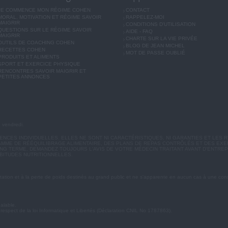
JE COMMENCE MON RÉGIME COHEN
CONTACT
MORAL, MOTIVATION ET RÉGIME SAVOIR
RAPPELEZ-MOI
MAIGRIR
CONDITIONS D'UTILISATION
QUESTIONS SUR LE RÉGIME SAVOIR
AIDE - FAQ
MAIGRIR
CHARTE SUR LA VIE PRIVÉE
OUTILS DE COACHING COHEN
BLOG DE JEAN MICHEL
RECETTES COHEN
MOT DE PASSE OUBLIÉ
PRODUITS ET ALIMENTS
SPORT ET EXERCICE PHYSIQUE
RENCONTRES SAVOIR MAIGRIR ET
PETITES ANNONCES
u vendredi.
CES INDIVIDUELLES. ELLES NE SONT NI CARACTÉRISTIQUES, NI GARANTIES ET LES R
MME DE RÉÉQUILIBRAGE ALIMENTAIRE, DES PLANS DE REPAS CONTRÔLÉS ET DES EX
G TERME. DEMANDEZ TOUJOURS L'AVIS DE VOTRE MÉDECIN TRAITANT AVANT D'ENTREP
BITUDES NUTRITIONNELLES.
ation et à la perte de poids destinés au grand public et ne s'apparente en aucun cas à une cons
éalable.
 respect de la loi Informatique et Libertés (Déclaration CNIL No 1787863).