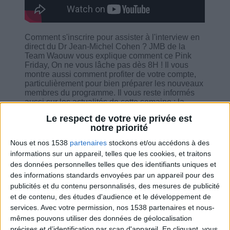
Comment s'inscrire pour assister à l'interview en
direct du Dr Jean-Michel Cohen ? JMB de la
Team Waouw vous explique comment ce Pink
Friday, On ne vous lâche pas dès 8H ! Il vous
montre aussi comment profiter de votre compte,
particulièrement pour bien préparer les nouveaux
membres du programme. Il vous reste informés
aussi sur les actualités de cette semaine : la
Méthode Cohen - le chapitre gratuit, comment
Le respect de votre vie privée est
s'inscrire à l'interview du 9 mars, la nouvelle
notre priorité
vidéo sur ça. Et bien sûr, il répond à vos
questions !
Nous et nos 1538
partenaires
stockons et/ou accédons à des
informations sur un appareil, telles que les cookies, et traitons
des données personnelles telles que des identifiants uniques et
des informations standards envoyées par un appareil pour des
publicités et du contenu personnalisés, des mesures de publicité
et de contenu, des études d'audience et le développement de
Combien de kilos souhaitez-vous perdre ?
services.
Avec votre permission, nos 1538 partenaires et nous-
mêmes pouvons utiliser des données de géolocalisation
Moins de
De 5 à 10
Plus de
5 kilos
kilos
10 kilos
précises et d’identification par scan d'appareil. En cliquant, vous