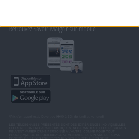
CONDITIONS D'UTILISATION
AIDE - FAQ
CHARTE SUR LA VIE PRIVÉE
BLOG DE JEAN MICHEL
MOT DE PASSE OUBLIÉ
Retrouvez Savoir Maigrir sur mobile
*Prix d'un appel local. Ouvert de 9H00 à 15h du lundi au vendredi.
LES TÉMOIGNAGES PRÉSENTÉS SONT DES EXPÉRIENCES INDIVIDUELLES.
ELLES NE SONT NI CARACTÉRISTIQUES, NI GARANTIES ET LES RÉSULTATS
PEUVENT VARIER D'UNE PERSONNE A L'AUTRE. COMME POUR TOUT
PROGRAMME DE RÉÉQUILIBRAGE ALIMENTAIRE, DES PLANS DE REPAS
CONTRÔLÉS ET DES EXERCICES PHYSIQUES RÉGULIERS SONT