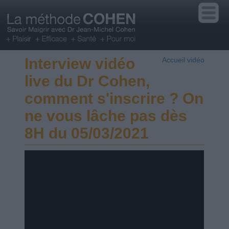
Interview vidéo
Accueil vidéo
live du Dr Cohen,
comment s'inscrire ? On
ne vous lâche pas dès
8H du 05/03/2021