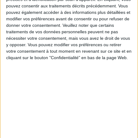
pouvez consentir aux traitements décrits précédemment. Vous
pouvez également accéder à des informations plus détaillées et
modifier vos préférences avant de consentir ou pour refuser de
Service-client & Motivation
donner votre consentement.
Veuillez noter que certains
Voir tout
traitements de vos données personnelles peuvent ne pas
Les équipes du Service-client et de la
nécessiter votre consentement, mais vous avez le droit de vous
Communauté Savoir Maigrir vous aident
y opposer. Vous pouvez modifier vos préférences ou retirer
chaque semaine à vous rapprocher
votre consentement à tout moment en revenant sur ce site et en
sereinement de votre objectif minceur.
cliquant sur le bouton "Confidentialité" en bas de la page Web.
Votre bilan minceur
(env. 2
min)
un homme
Je suis
une femme
cm
Je mesure