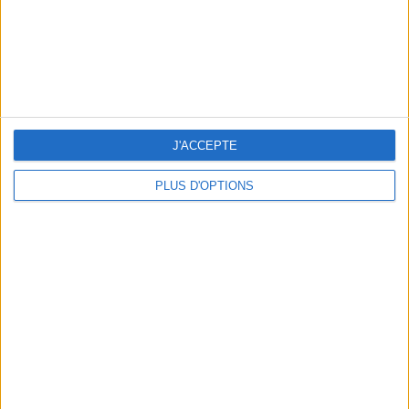
Retrouvez votre ligne en
changeant vos habitudes
alimentaires
J'ai déjà fait mincir des milliers de
J'ACCEPTE
personnes et aujourd'hui, c'est
vous qui allez en profiter.
PLUS D'OPTIONS
Retrouvez la méthode sur
Rejoignez la communauté Savoir Maigrir sur Facebook
et suivez les dernières nouveautés