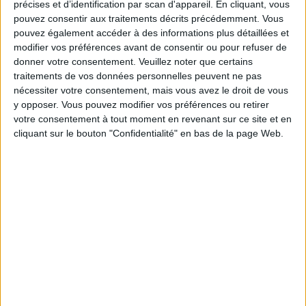
précises et d’identification par scan d'appareil. En cliquant, vous
pouvez consentir aux traitements décrits précédemment. Vous
Moins de
De 5 à 10
Plus de
pouvez également accéder à des informations plus détaillées et
5 kilos
kilos
10 kilos
modifier vos préférences avant de consentir ou pour refuser de
donner votre consentement.
Veuillez noter que certains
traitements de vos données personnelles peuvent ne pas
nécessiter votre consentement, mais vous avez le droit de vous
Service-client & Motivation
Voir tout
y opposer. Vous pouvez modifier vos préférences ou retirer
votre consentement à tout moment en revenant sur ce site et en
Les équipes du Service-client et de la
Communauté Savoir Maigrir vous aident
cliquant sur le bouton "Confidentialité" en bas de la page Web.
chaque semaine à vous rapprocher
sereinement de votre objectif minceur.
Votre bilan minceur
(env. 2
min)
un homme
Je suis
une femme