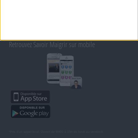
CONTACT
RAPPELEZ-MOI
CONDITIONS D'UTILISATION
AIDE - FAQ
CHARTE SUR LA VIE PRIVÉE
BLOG DE JEAN MICHEL
MOT DE PASSE OUBLIÉ
Retrouvez Savoir Maigrir sur mobile
*Prix d'un appel local. Ouvert de 9H00 à 15h du lundi au vendredi.