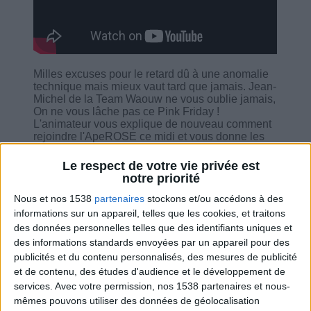
Milles excuses pour le retard dû à une anomalie
technique mais mieux vaut tard que jamais. Jean-
Michel de la Team Waouw ne vous oublie jamais,
On ne vous lâche pas ce Pink Friday !
L'animateur vous explique de nouveau comment
rejoindre l'ApeROSE ce midi et vous donne les
rubriques clés dans votre programme : la
messagerie diététique, les fiches pratiques, votre
Le respect de votre vie privée est
profil. Il partage également avec vous les
notre priorité
nouveautés sur la nouvelle vidéo du Dr Cohen.
Nous et nos 1538
partenaires
stockons et/ou accédons à des
Et bien sûr il est là pour vous soutenir et vous
donner de bons conseils.
informations sur un appareil, telles que les cookies, et traitons
Apérose : https://bit.ly/aperos-24042020
des données personnelles telles que des identifiants uniques et
des informations standards envoyées par un appareil pour des
publicités et du contenu personnalisés, des mesures de publicité
et de contenu, des études d'audience et le développement de
services.
Avec votre permission, nos 1538 partenaires et nous-
mêmes pouvons utiliser des données de géolocalisation
Combien de kilos souhaitez-vous perdre ?