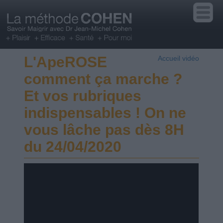
L'ApeROSE
Accueil vidéo
comment ça marche ?
Et vos rubriques
indispensables ! On ne
vous lâche pas dès 8H
du 24/04/2020