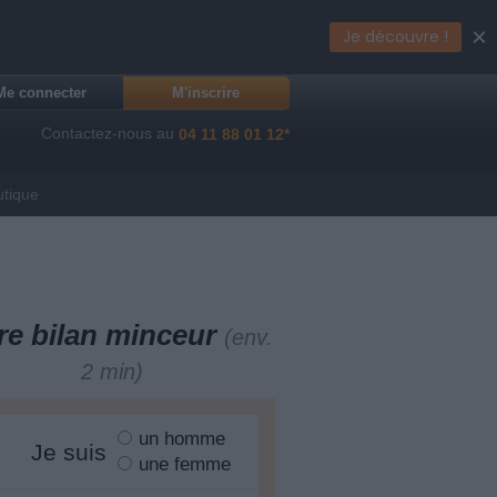
×
Je découvre !
Me connecter
M'inscrire
Contactez-nous au
04 11 88 01 12*
utique
re bilan minceur
(env.
2 min)
un homme
Je suis
une femme