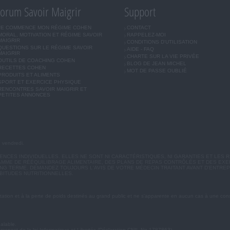
orum Savoir Maigrir
Support
JE COMMENCE MON RÉGIME COHEN
CONTACT
MORAL, MOTIVATION ET RÉGIME SAVOIR
RAPPELEZ-MOI
MAIGRIR
CONDITIONS D'UTILISATION
QUESTIONS SUR LE RÉGIME SAVOIR
AIDE - FAQ
MAIGRIR
CHARTE SUR LA VIE PRIVÉE
OUTILS DE COACHING COHEN
BLOG DE JEAN MICHEL
RECETTES COHEN
MOT DE PASSE OUBLIÉ
PRODUITS ET ALIMENTS
SPORT ET EXERCICE PHYSIQUE
RENCONTRES SAVOIR MAIGRIR ET
PETITES ANNONCES
u vendredi.
CES INDIVIDUELLES. ELLES NE SONT NI CARACTÉRISTIQUES, NI GARANTIES ET LES R
MME DE RÉÉQUILIBRAGE ALIMENTAIRE, DES PLANS DE REPAS CONTRÔLÉS ET DES EX
G TERME. DEMANDEZ TOUJOURS L'AVIS DE VOTRE MÉDECIN TRAITANT AVANT D'ENTREP
BITUDES NUTRITIONNELLES.
ation et à la perte de poids destinés au grand public et ne s'apparente en aucun cas à une cons
éalable.
 respect de la loi Informatique et Libertés (Déclaration CNIL No 1787863).