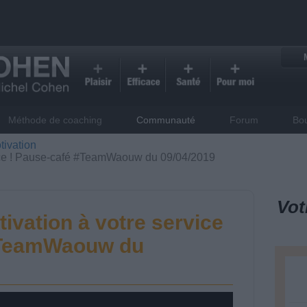
Méthode de coaching
Communauté
Forum
Bo
tivation
vice ! Pause-café #TeamWaouw du 09/04/2019
Vot
ivation à votre service
#TeamWaouw du