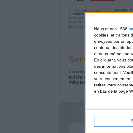
Les témoignages présentés sont des expé
garanties. Comme pour tout programme d
des exercices physiques réguliers sont
toujours l'avis de votre médecin traita
sportif ou de modifier vos habitudes nutr
Nous et nos 1538
pa
cookies, et traitons
envoyées par un appa
contenu, des études
et nous-mêmes pouvon
Service-client 
En cliquant, vous p
des informations plu
Les équipes du Service-clie
consentement.
Veuil
aident chaque semaine à vou
votre consentement,
minceur.
retirer votre consen
en bas de la page W
Votre bi