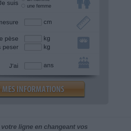
Je suis
une femme
cm
mesure
kg
e pèse
kg
s peser
ans
J'ai
votre ligne en changeant vos