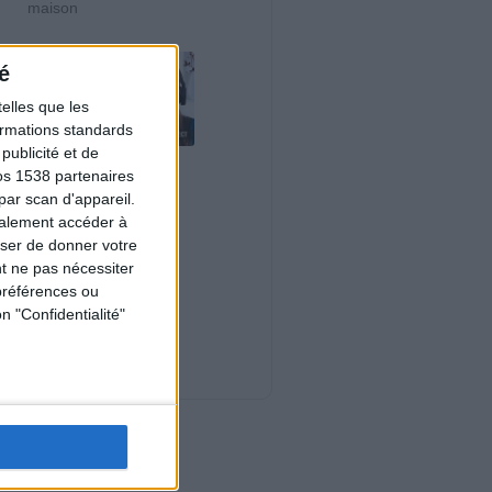
maison
é
elles que les
formations standards
ublicité et de
Le plan à 1600
os 1538 partenaires
calories est-il trop
par scan d'appareil.
copieux ?
galement accéder à
Consultation
user de donner votre
diététique du
03/08/2026
t ne pas nécessiter
Webinaires en direct
préférences ou
n "Confidentialité"
Nouveautés