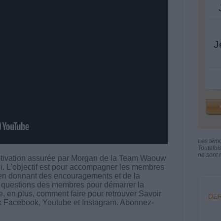
J
Les tém
Toutefoi
ne sont n
otivation assurée par Morgan de la Team Waouw
i. L'objectif est pour accompagner les membres
en donnant des encouragements et de la
ux questions des membres pour démarrer la
e, en plus, comment faire pour retrouver Savoir
DER
ux Facebook, Youtube et Instagram. Abonnez-