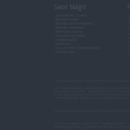
Savoir Maigrir
F
JEAN-MICHEL COHEN
RÉGIME COHEN
RÉGIME SAVOIR MAIGRIR
RÉGIME UNIVERSEL
MÉTHODE COHEN
ASTUCES JM COHEN
COMMUNAUTÉ
BOUTIQUE
LES LETTRES D'INFORMATION
INSCRIPTION
*Prix d'un appel local. Ouvert de 9H00 à 15h du lundi a
LES TÉMOIGNAGES PRÉSENTÉS SONT DES EXPÉRIEN
PERSONNE A L'AUTRE. COMME POUR TOUT PROGRA
SONT NÉCESSAIRES POUR PERDRE DU POIDS À LON
UN PROGRAMME SPORTIF OU DE MODIFIER VOS HA
Ce programme est une somme de conseils liés à l'aliment
© 2026 copyright et éditeur ANXA / powered by ANXA
Reproduction totale ou partielle interdite sans accord pr
Anxa collecte et traite les données personnelles dans le