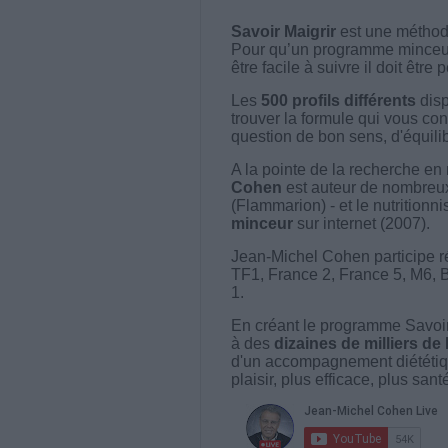
Savoir Maigrir
est une méthode
Pour qu’un programme minceur soi
être facile à suivre il doit être
Les
500 profils différents
disp
trouver la formule qui vous con
question de bon sens, d'équilibr
A la pointe de la recherche en 
Cohen
est auteur de nombreux 
(Flammarion) - et le nutritionni
minceur
sur internet (2007).
Jean-Michel Cohen participe r
TF1, France 2, France 5, M6, 
1.
En créant le programme Savoir
à des
dizaines de milliers de
d'un accompagnement diététiq
plaisir, plus efficace, plus san