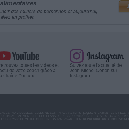
alimentaires
mincir des milliers de personnes et aujourd'hui,
allez en profiter.
etrouvez toutes les vidéos et
Suivez toute l'actualité de
'actu de votre coach grâce à
Jean-Michel Cohen sur
a chaîne Youtube
Instagram
CES INDIVIDUELLES. ELLES NE SONT NI CARACTÉRISTIQUES, NI GARANTIES ET LES 
UILIBRAGE ALIMENTAIRE, DES PLANS DE REPAS CONTRÔLÉS ET DES EXERCICES PHY
OURS L'AVIS DE VOTRE MÉDECIN TRAITANT AVANT D'ENTREPRENDRE UN RÉGIME AMINC