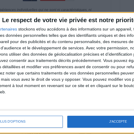
riences individuelles qui ne sont ni caractéristiques, ni
e rééquilibrage alimentaire, des plans de repas contrôlés et
 nécessaires pour perdre du poids à long terme. Demandez
Le respect de votre vie privée est notre priorit
nt avant d'entreprendre un régime amincissant, un programme
itionnelles.
rtenaires
stockons et/ou accédons à des informations sur un appareil, t
 des données personnelles telles que des identifiants uniques et des in
reil pour des publicités et du contenu personnalisés, des mesures de p
 d'audience et le développement de services.
Avec votre permission, n
s utiliser des données de géolocalisation précises et d’identification 
& Motivation
ouvez consentir aux traitements décrits précédemment. Vous pouvez é
Voir tout
s détaillées et modifier vos préférences avant de consentir ou pour ref
nt et de la Communauté Savoir Maigrir vous
lez noter que certains traitements de vos données personnelles peuven
s rapprocher sereinement de votre objectif
 mais vous avez le droit de vous y opposer. Vous pouvez modifier vos 
tement à tout moment en revenant sur ce site et en cliquant sur le bouto
eb.
lan minceur
(env. 2 min)
PLUS D'OPTIONS
J'ACCEPTE
un homme