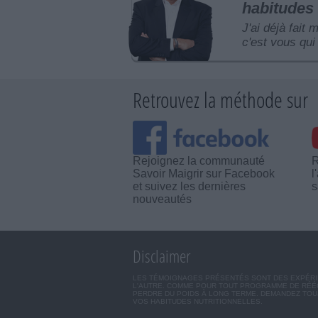
habitudes 
J'ai déjà fait 
c'est vous qui 
Retrouvez la méthode sur
Rejoignez la communauté
R
Savoir Maigrir sur Facebook
l
et suivez les dernières
s
nouveautés
Disclaimer
LES TÉMOIGNAGES PRÉSENTÉS SONT DES EXPÉRIEN
L'AUTRE. COMME POUR TOUT PROGRAMME DE RÉÉQ
PERDRE DU POIDS À LONG TERME. DEMANDEZ TOUJ
VOS HABITUDES NUTRITIONNELLES.