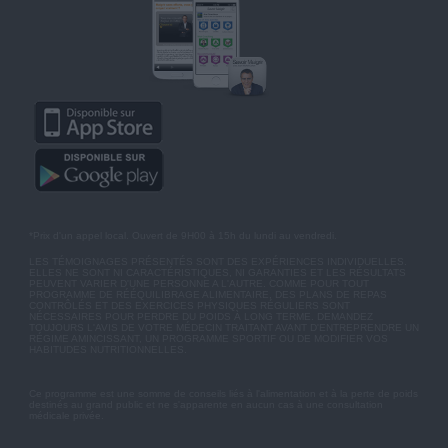
*Prix d'un appel local. Ouvert de 9H00 à 15h du lundi au vendredi.
LES TÉMOIGNAGES PRÉSENTÉS SONT DES EXPÉRIENCES INDIVIDUELLES.
ELLES NE SONT NI CARACTÉRISTIQUES, NI GARANTIES ET LES RÉSULTATS
PEUVENT VARIER D'UNE PERSONNE A L'AUTRE. COMME POUR TOUT
PROGRAMME DE RÉÉQUILIBRAGE ALIMENTAIRE, DES PLANS DE REPAS
CONTRÔLÉS ET DES EXERCICES PHYSIQUES RÉGULIERS SONT
NÉCESSAIRES POUR PERDRE DU POIDS À LONG TERME. DEMANDEZ
TOUJOURS L'AVIS DE VOTRE MÉDECIN TRAITANT AVANT D'ENTREPRENDRE UN
RÉGIME AMINCISSANT, UN PROGRAMME SPORTIF OU DE MODIFIER VOS
HABITUDES NUTRITIONNELLES.
Ce programme est une somme de conseils liés à l'alimentation et à la perte de poids
destinés au grand public et ne s'apparente en aucun cas à une consultation
médicale privée.