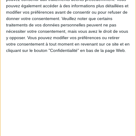
Communauté Savoir Maigrir vous aident
chaque semaine à vous rapprocher
pouvez également accéder à des informations plus détaillées et
sereinement de votre objectif minceur.
modifier vos préférences avant de consentir ou pour refuser de
donner votre consentement.
Veuillez noter que certains
traitements de vos données personnelles peuvent ne pas
nécessiter votre consentement, mais vous avez le droit de vous
Votre bilan minceur
y opposer. Vous pouvez modifier vos préférences ou retirer
(env. 2
votre consentement à tout moment en revenant sur ce site et en
min)
cliquant sur le bouton "Confidentialité" en bas de la page Web.
un homme
Je suis
une femme
cm
Je mesure
kg
Je pèse
kg
Je voudrais
peser