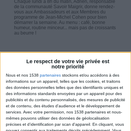
Chaque lundi à 8h du matin, Adrien, responsable
de la communauté Savoir Maigrir, donne rendez-
vous aux Ambassadeurs et aux Membres du
programme de Jean-Michel Cohen pour bien
démarrer la semaine. Au menu : café, bonne
humeur, routine minceur... mais pas de croissants
au beurre !
Le respect de votre vie privée est
notre priorité
Combien de kilos souhaitez-vous perdre ?
Nous et nos 1538
partenaires
stockons et/ou accédons à des
informations sur un appareil, telles que les cookies, et traitons
Moins de
De 5 à 10
Plus de
des données personnelles telles que des identifiants uniques et
5 kilos
kilos
10 kilos
des informations standards envoyées par un appareil pour des
publicités et du contenu personnalisés, des mesures de publicité
et de contenu, des études d'audience et le développement de
services.
Avec votre permission, nos 1538 partenaires et nous-
Service-client & Motivation
Voir tout
mêmes pouvons utiliser des données de géolocalisation
précises et d’identification par scan d'appareil. En cliquant, vous
Les équipes du Service-client et de la
pouvez consentir aux traitements décrits précédemment. Vous