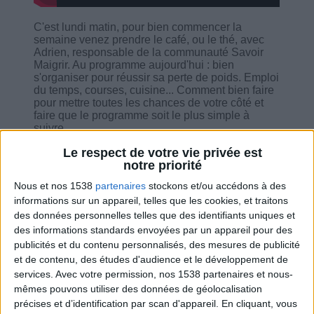
C'est lundi matin, pour bien commencer la
semaine venez prendre le café, ou le thé, avec
Adrien, responsable de la communauté Savoir
Maigrir. Au programme aujourd'hui : bien
s'organiser pour réussir sa perte de poids. Emploi
du temps, courses, cuisine... Comment bien faire
pour mettre toutes les chances de votre côté et
faire que le programme soit le plus simple à
suivre.
Le respect de votre vie privée est
notre priorité
Nous et nos 1538
partenaires
stockons et/ou accédons à des
informations sur un appareil, telles que les cookies, et traitons
Combien de kilos souhaitez-vous perdre ?
des données personnelles telles que des identifiants uniques et
des informations standards envoyées par un appareil pour des
Moins de
De 5 à 10
Plus de
publicités et du contenu personnalisés, des mesures de publicité
5 kilos
kilos
10 kilos
et de contenu, des études d'audience et le développement de
services.
Avec votre permission, nos 1538 partenaires et nous-
mêmes pouvons utiliser des données de géolocalisation
précises et d’identification par scan d'appareil. En cliquant, vous
Service-client & Motivation
Voir tout