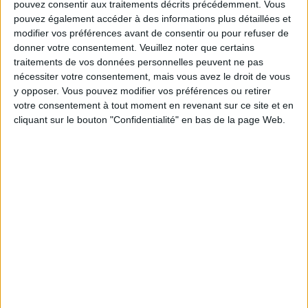
pouvez consentir aux traitements décrits précédemment. Vous
pouvez également accéder à des informations plus détaillées et
Les équipes du Service-client et de la
modifier vos préférences avant de consentir ou pour refuser de
Communauté Savoir Maigrir vous aident
donner votre consentement.
Veuillez noter que certains
chaque semaine à vous rapprocher
sereinement de votre objectif minceur.
traitements de vos données personnelles peuvent ne pas
nécessiter votre consentement, mais vous avez le droit de vous
y opposer. Vous pouvez modifier vos préférences ou retirer
votre consentement à tout moment en revenant sur ce site et en
cliquant sur le bouton "Confidentialité" en bas de la page Web.
Votre bilan minceur
(env. 2
min)
un homme
Je suis
une femme
cm
Je mesure
kg
Je pèse
kg
Je voudrais