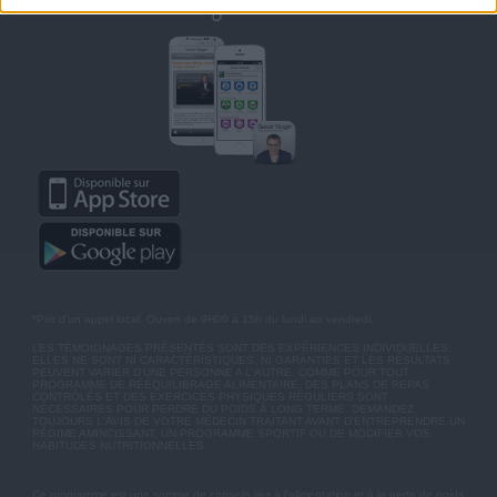
Retrouvez Savoir Maigrir sur mobile
*Prix d'un appel local. Ouvert de 9H00 à 15h du lundi au vendredi.
LES TÉMOIGNAGES PRÉSENTÉS SONT DES EXPÉRIENCES INDIVIDUELLES.
ELLES NE SONT NI CARACTÉRISTIQUES, NI GARANTIES ET LES RÉSULTATS
PEUVENT VARIER D'UNE PERSONNE A L'AUTRE. COMME POUR TOUT
PROGRAMME DE RÉÉQUILIBRAGE ALIMENTAIRE, DES PLANS DE REPAS
CONTRÔLÉS ET DES EXERCICES PHYSIQUES RÉGULIERS SONT
NÉCESSAIRES POUR PERDRE DU POIDS À LONG TERME. DEMANDEZ
TOUJOURS L'AVIS DE VOTRE MÉDECIN TRAITANT AVANT D'ENTREPRENDRE UN
RÉGIME AMINCISSANT, UN PROGRAMME SPORTIF OU DE MODIFIER VOS
HABITUDES NUTRITIONNELLES.
Ce programme est une somme de conseils liés à l'alimentation et à la perte de poids