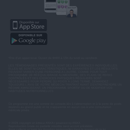
*Prix d'un appel local. Ouvert de 9H00 à 15h du lundi au vendredi.
LES TÉMOIGNAGES PRÉSENTÉS SONT DES EXPÉRIENCES INDIVIDUELLES.
ELLES NE SONT NI CARACTÉRISTIQUES, NI GARANTIES ET LES RÉSULTATS
PEUVENT VARIER D'UNE PERSONNE A L'AUTRE. COMME POUR TOUT
PROGRAMME DE RÉÉQUILIBRAGE ALIMENTAIRE, DES PLANS DE REPAS
CONTRÔLÉS ET DES EXERCICES PHYSIQUES RÉGULIERS SONT
NÉCESSAIRES POUR PERDRE DU POIDS À LONG TERME. DEMANDEZ
TOUJOURS L'AVIS DE VOTRE MÉDECIN TRAITANT AVANT D'ENTREPRENDRE UN
RÉGIME AMINCISSANT, UN PROGRAMME SPORTIF OU DE MODIFIER VOS
HABITUDES NUTRITIONNELLES.
Ce programme est une somme de conseils liés à l'alimentation et à la perte de poids
destinés au grand public et ne s'apparente en aucun cas à une consultation
médicale privée.
© 2026 copyright et éditeur ANXA / powered by ANXA
Reproduction totale ou partielle interdite sans accord préalable.
Anxa collecte et traite les données personnelles dans le respect de la loi