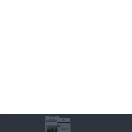
LES LETTRES D'INFORMATION
INSCRIPTION
Forum Savoir Maigrir
JE COMMENCE MON RÉGIME COHEN
MORAL, MOTIVATION ET RÉGIME SAVOIR MAIGRIR
QUESTIONS SUR LE RÉGIME SAVOIR MAIGRIR
OUTILS DE COACHING COHEN
RECETTES COHEN
PRODUITS ET ALIMENTS
SPORT ET EXERCICE PHYSIQUE
RENCONTRES SAVOIR MAIGRIR ET PETITES ANNONCES
Support
CONTACT
RAPPELEZ-MOI
CONDITIONS D'UTILISATION
AIDE - FAQ
CHARTE SUR LA VIE PRIVÉE
BLOG DE JEAN MICHEL
MOT DE PASSE OUBLIÉ
Retrouvez Savoir Maigrir sur mobile