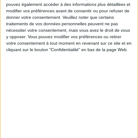
sereinement de votre objectif minceur.
pouvez également accéder à des informations plus détaillées et
modifier vos préférences avant de consentir ou pour refuser de
donner votre consentement.
Veuillez noter que certains
traitements de vos données personnelles peuvent ne pas
Votre bilan minceur
(env. 2
nécessiter votre consentement, mais vous avez le droit de vous
y opposer. Vous pouvez modifier vos préférences ou retirer
min)
votre consentement à tout moment en revenant sur ce site et en
cliquant sur le bouton "Confidentialité" en bas de la page Web.
un homme
Je suis
une femme
cm
Je mesure
kg
Je pèse
kg
Je voudrais
peser
ans
J'ai