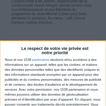
Chaque lundi à 8h, Adrien, responsable de la
communauté Savoir Maigrir, donne rendez-vous
aux Ambassadeurs et aux Membres du
programme de Jean-Michel Cohen pour bien
démarrer la semaine. Au menu : café, bonne
humeur, routine minceur...
Le respect de votre vie privée est
Combien de kilos souhaitez-vous perdre ?
notre priorité
Moins de
De 5 à 10
Plus de
Nous et nos 1538
partenaires
stockons et/ou accédons à des
5 kilos
kilos
10 kilos
informations sur un appareil, telles que les cookies, et traitons
des données personnelles telles que des identifiants uniques et
des informations standards envoyées par un appareil pour des
publicités et du contenu personnalisés, des mesures de publicité
Service-client & Motivation
et de contenu, des études d'audience et le développement de
Voir tout
services.
Avec votre permission, nos 1538 partenaires et nous-
Les équipes du Service-client et de la
mêmes pouvons utiliser des données de géolocalisation
Communauté Savoir Maigrir vous aident
précises et d’identification par scan d'appareil. En cliquant, vous
chaque semaine à vous rapprocher
pouvez consentir aux traitements décrits précédemment. Vous