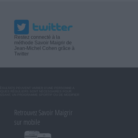
Restez connecté à la
méthode Savoir Maigrir de
Jean-Michel Cohen grâce à
Twitter
RÉSULTATS PEUVENT VARIER D'UNE PERSONNE A
SIQUES RÉGULIERS SONT NÉCESSAIRES POUR
ISSANT, UN PROGRAMME SPORTIF OU DE MODIFIER
Retrouvez Savoir Maigrir
sur mobile