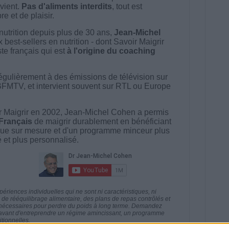
vient.
Pas d'aliments interdits
, tout est
e et de plaisir.
nutrition depuis plus de 30 ans,
Jean-Michel
best-sellers en nutrition - dont Savoir Maigrir
ste français qui est
à l'origine du coaching
égulièrement à des émissions de télévision sur
BFMTV, et intervient souvent sur RTL ou Europe
 Maigrir en 2002, Jean-Michel Cohen a permis
 Français
de maigrir durablement en bénéficiant
ue sur mesure et d'un programme minceur plus
té et plus personnalisé.
riences individuelles qui ne sont ni caractéristiques, ni
e rééquilibrage alimentaire, des plans de repas contrôlés et
 nécessaires pour perdre du poids à long terme. Demandez
nt avant d'entreprendre un régime amincissant, un programme
itionnelles.