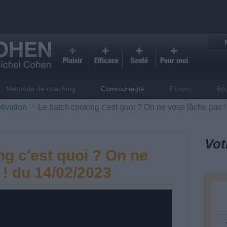
Méthode de coaching
Communauté
Forum
Bo
tivation
Le batch cooking c'est quoi ? On ne vous lâche pas 
Vot
ng c'est quoi ? On ne
 ! du 14/02/2023