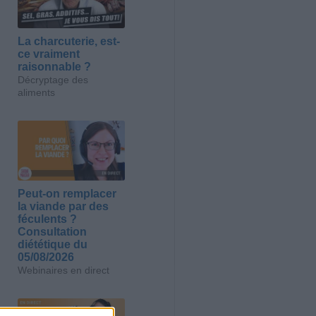
La charcuterie, est-
ce vraiment
raisonnable ?
Décryptage des
aliments
Peut-on remplacer
la viande par des
féculents ?
Consultation
diététique du
05/08/2026
Webinaires en direct