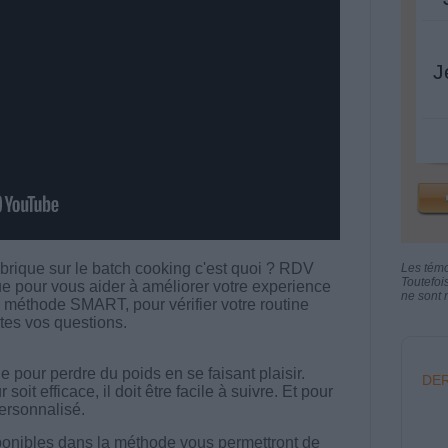
J
rubrique sur le batch cooking c'est quoi ? RDV
Les tém
Toutefoi
ue pour vous aider à améliorer votre experience
ne sont n
a méthode SMART, pour vérifier votre routine
tes vos questions.
 pour perdre du poids en se faisant plaisir.
DER
t efficace, il doit être facile à suivre. Et pour
 personnalisé.
onibles dans la méthode vous permettront de