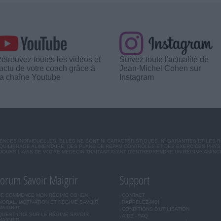
etrouvez toutes les vidéos et
Suivez toute l'actualité de
'actu de votre coach grâce à
Jean-Michel Cohen sur
a chaîne Youtube
Instagram
CES INDIVIDUELLES. ELLES NE SONT NI CARACTÉRISTIQUES, NI GARANTIES ET LES 
UILIBRAGE ALIMENTAIRE, DES PLANS DE REPAS CONTRÔLÉS ET DES EXERCICES PHY
OURS L'AVIS DE VOTRE MÉDECIN TRAITANT AVANT D'ENTREPRENDRE UN RÉGIME AMINC
orum Savoir Maigrir
Support
JE COMMENCE MON RÉGIME COHEN
CONTACT
MORAL, MOTIVATION ET RÉGIME SAVOIR
RAPPELEZ-MOI
MAIGRIR
CONDITIONS D'UTILISATION
QUESTIONS SUR LE RÉGIME SAVOIR
AIDE - FAQ
MAIGRIR