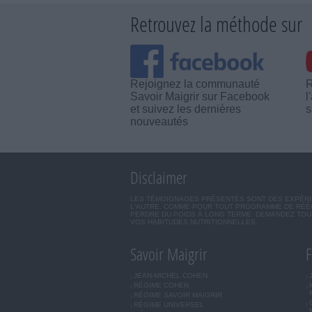
Retrouvez la méthode sur
Rejoignez la communauté
R
Savoir Maigrir sur Facebook
l
et suivez les dernières
s
nouveautés
Disclaimer
LES TÉMOIGNAGES PRÉSENTÉS SONT DES EXPÉRIEN
L'AUTRE. COMME POUR TOUT PROGRAMME DE RÉÉQ
PERDRE DU POIDS À LONG TERME. DEMANDEZ TOUJ
VOS HABITUDES NUTRITIONNELLES.
Savoir Maigrir
F
JEAN-MICHEL COHEN
RÉGIME COHEN
RÉGIME SAVOIR MAIGRIR
RÉGIME UNIVERSEL