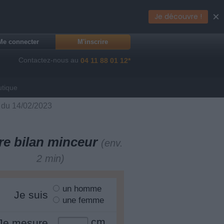
×
Je découvre !
Me connecter
M'inscrire
Contactez-nous au
04 11 88 01 12*
utique
! du 14/02/2023
re bilan minceur
(env.
2 min)
un homme
Je suis
une femme
cm
Je mesure