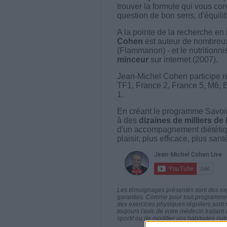
trouver la formule qui vous con
question de bon sens, d'équilibr
A la pointe de la recherche en 
Cohen
est auteur de nombreux 
(Flammarion) - et le nutritionni
minceur
sur internet (2007).
Jean-Michel Cohen participe r
TF1, France 2, France 5, M6, 
1.
En créant le programme Savoir
à des
dizaines de milliers de
d'un accompagnement diététiq
plaisir, plus efficace, plus san
Les témoignages présentés sont des expé
garanties. Comme pour tout programme d
des exercices physiques réguliers sont
toujours l'avis de votre médecin traita
sportif ou de modifier vos habitudes nutr