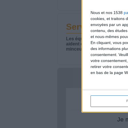
Nous et nos 1538
pa
cookies, et traitons
Service-client 
envoyées par un appa
contenu, des études
et nous-mêmes pouvon
Les équipes du Service-clie
En cliquant, vous p
aident chaque semaine à vou
des informations plu
minceur.
consentement.
Veuil
votre consentement,
retirer votre consen
en bas de la page W
Votre bi
Je 