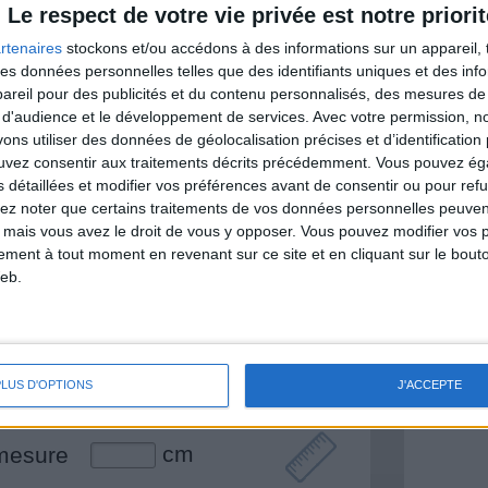
Le respect de votre vie privée est notre priorit
rtenaires
stockons et/ou accédons à des informations sur un appareil, t
 des données personnelles telles que des identifiants uniques et des in
& Motivation
reil pour des publicités et du contenu personnalisés, des mesures de p
Voir tout
 d'audience et le développement de services.
Avec votre permission, n
s utiliser des données de géolocalisation précises et d’identification 
nt et de la Communauté Savoir Maigrir vous
ouvez consentir aux traitements décrits précédemment. Vous pouvez é
s rapprocher sereinement de votre objectif
s détaillées et modifier vos préférences avant de consentir ou pour ref
lez noter que certains traitements de vos données personnelles peuven
 mais vous avez le droit de vous y opposer. Vous pouvez modifier vos 
tement à tout moment en revenant sur ce site et en cliquant sur le bouto
eb.
lan minceur
(env. 2 min)
un homme
Je suis
PLUS D'OPTIONS
J'ACCEPTE
une femme
cm
mesure