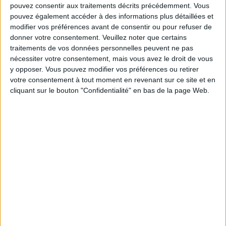
pouvez consentir aux traitements décrits précédemment. Vous
Service-client & Motivation
pouvez également accéder à des informations plus détaillées et
Voir tout
modifier vos préférences avant de consentir ou pour refuser de
Les équipes du Service-client et de la
donner votre consentement.
Veuillez noter que certains
Communauté Savoir Maigrir vous aident
traitements de vos données personnelles peuvent ne pas
chaque semaine à vous rapprocher
nécessiter votre consentement, mais vous avez le droit de vous
sereinement de votre objectif minceur.
y opposer. Vous pouvez modifier vos préférences ou retirer
votre consentement à tout moment en revenant sur ce site et en
cliquant sur le bouton "Confidentialité" en bas de la page Web.
Votre bilan minceur
(env. 2
min)
un homme
Je suis
une femme
cm
Je mesure
kg
Je pèse