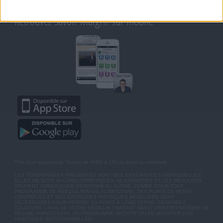
MOT DE PASSE OUBLIÉ
Retrouvez Savoir Maigrir sur mobile
*Prix d'un appel local. Ouvert de 9H00 à 15h du lundi au vendredi.
LES TÉMOIGNAGES PRÉSENTÉS SONT DES EXPÉRIENCES INDIVIDUELLES.
ELLES NE SONT NI CARACTÉRISTIQUES, NI GARANTIES ET LES RÉSULTATS
PEUVENT VARIER D'UNE PERSONNE A L'AUTRE. COMME POUR TOUT
PROGRAMME DE RÉÉQUILIBRAGE ALIMENTAIRE, DES PLANS DE REPAS
CONTRÔLÉS ET DES EXERCICES PHYSIQUES RÉGULIERS SONT
NÉCESSAIRES POUR PERDRE DU POIDS À LONG TERME. DEMANDEZ
TOUJOURS L'AVIS DE VOTRE MÉDECIN TRAITANT AVANT D'ENTREPRENDRE UN
RÉGIME AMINCISSANT, UN PROGRAMME SPORTIF OU DE MODIFIER VOS
HABITUDES NUTRITIONNELLES.