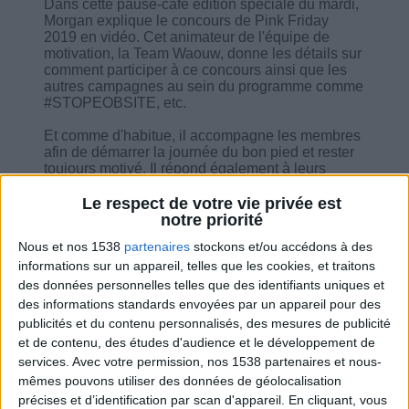
Dans cette pause-café édition spéciale du mardi,
Morgan explique le concours de Pink Friday
2019 en vidéo. Cet animateur de l'équipe de
motivation, la Team Waouw, donne les détails sur
comment participer à ce concours ainsi que les
autres campagnes au sein du programme comme
#STOPEOBSITE, etc.
Et comme d'habitue, il accompagne les membres
afin de démarrer la journée du bon pied et rester
toujours motivé. Il répond également à leurs
questions en ce qui concerne le programme de
perte de poids.
Le respect de votre vie privée est
notre priorité
Nous et nos 1538
partenaires
stockons et/ou accédons à des
informations sur un appareil, telles que les cookies, et traitons
des données personnelles telles que des identifiants uniques et
des informations standards envoyées par un appareil pour des
Combien de kilos souhaitez-vous perdre ?
publicités et du contenu personnalisés, des mesures de publicité
et de contenu, des études d'audience et le développement de
Moins de
De 5 à 10
Plus de
5 kilos
kilos
10 kilos
services.
Avec votre permission, nos 1538 partenaires et nous-
mêmes pouvons utiliser des données de géolocalisation
précises et d’identification par scan d'appareil. En cliquant, vous